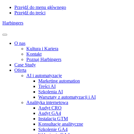
Przejdź do menu głównego
Przejdź do treści
Harbingers
Menu
O nas
Kultura i Kariera
Kontakt
Poznaj Harbingers
Case Study
Oferta
AI i automatyzacje
Marketing automation
Treści AI
Szkolenia AI
Warsztaty z automatyzacji i AI
Analityka internetowa
Audyt CRO
Audyt GA4
Instalacja GTM
Konsultacje analityczne
Szkolenie GA4