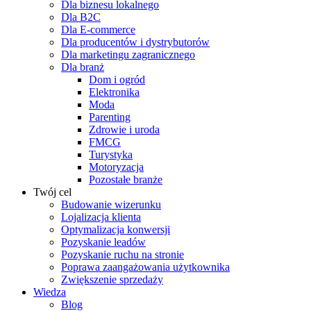
Dla biznesu lokalnego
Dla B2C
Dla E-commerce
Dla producentów i dystrybutorów
Dla marketingu zagranicznego
Dla branż
Dom i ogród
Elektronika
Moda
Parenting
Zdrowie i uroda
FMCG
Turystyka
Motoryzacja
Pozostałe branże
Twój cel
Budowanie wizerunku
Lojalizacja klienta
Optymalizacja konwersji
Pozyskanie leadów
Pozyskanie ruchu na stronie
Poprawa zaangażowania użytkownika
Zwiększenie sprzedaży
Wiedza
Blog