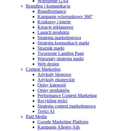
Wdrożenie GA4
Branding i komunikacja
Brandformance
Kampanie wizerunkowe 360°
Konkursy i loterie
Kreacje reklamowe
Launch produktu
Strategia marketingowa
Strategia komunikacji marki
Strażnik marki
Tworzenie Landing Page
Warsztaty strategia marki
Web design
Content Marketing
Artykuły blogowe
Artykuły eksperckie
Opisy kategorii
Opisy produktów
Performance Content Marketing
Recykling treści
Strategia content marketingowa
Treści AI
Paid Media
Google Marketing Platform
Kampanie Allegro Ads