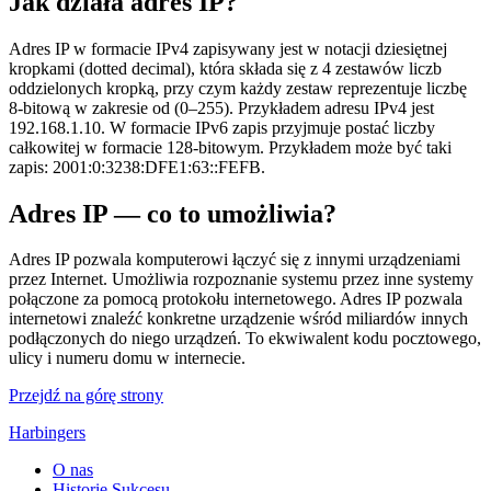
Jak działa adres IP?
Adres IP w formacie IPv4 zapisywany jest w notacji dziesiętnej
kropkami (dotted decimal), która składa się z 4 zestawów liczb
oddzielonych kropką, przy czym każdy zestaw reprezentuje liczbę
8-bitową w zakresie od (0–255). Przykładem adresu IPv4 jest
192.168.1.10. W formacie IPv6 zapis przyjmuje postać liczby
całkowitej w formacie 128-bitowym. Przykładem może być taki
zapis: 2001:0:3238:DFE1:63::FEFB.
Adres IP — co to umożliwia?
Adres IP pozwala komputerowi łączyć się z innymi urządzeniami
przez Internet. Umożliwia rozpoznanie systemu przez inne systemy
połączone za pomocą protokołu internetowego. Adres IP pozwala
internetowi znaleźć konkretne urządzenie wśród miliardów innych
podłączonych do niego urządzeń. To ekwiwalent kodu pocztowego,
ulicy i numeru domu w internecie.
Przejdź na górę strony
Harbingers
O nas
Historie Sukcesu