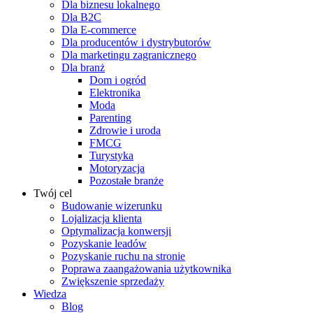
Dla biznesu lokalnego
Dla B2C
Dla E-commerce
Dla producentów i dystrybutorów
Dla marketingu zagranicznego
Dla branż
Dom i ogród
Elektronika
Moda
Parenting
Zdrowie i uroda
FMCG
Turystyka
Motoryzacja
Pozostałe branże
Twój cel
Budowanie wizerunku
Lojalizacja klienta
Optymalizacja konwersji
Pozyskanie leadów
Pozyskanie ruchu na stronie
Poprawa zaangażowania użytkownika
Zwiększenie sprzedaży
Wiedza
Blog