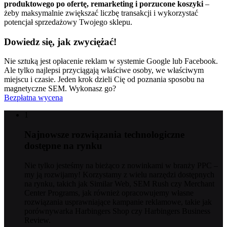
produktowego po ofertę, remarketing i porzucone koszyki
–
żeby maksymalnie zwiększać liczbę transakcji i wykorzystać
potencjał sprzedażowy Twojego sklepu.
Dowiedz się, jak zwyciężać!
Nie sztuką jest opłacenie reklam w systemie Google lub Facebook.
Ale tylko najlepsi przyciągają właściwe osoby, we właściwym
miejscu i czasie. Jeden krok dzieli Cię od poznania sposobu na
magnetyczne SEM. Wykonasz go?
Bezpłatna wycena
1
Najnowsze rozwiązania technologiczne
dostępne na rynku
Nie tylko jesteśmy na bieżąco z nowinkami w branży PPC –
my ją rozwijamy! Korzystamy z wielu narzędzi dostępnych
na rynku, takich jak Similar Web, SEM Rush czy Merchant
Center Programs, jak również opracowujemy własne
rozwiązania usprawniające kampanie reklamowe, takie jak
porównywarka Harbingers Shop czy Harbingers Business
Review.