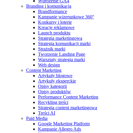
Wdrożenie GA4
Branding i komunikacja
Brandformance
Kampanie wizerunkowe 360°
Konkursy i loterie
Kreacje reklamowe
Launch produktu
Strategia marketingowa
Strategia komunikacji marki
Strażnik marki
Tworzenie Landing Page
Warsztaty strategia marki
Web design
Content Marketing
Artykuły blogowe
Artykuły eksperckie
Opisy kategorii
Opisy produktów
Performance Content Marketing
Recykling treści
Strategia content marketingowa
Treści AI
Paid Media
Google Marketing Platform
Kampanie Allegro Ads