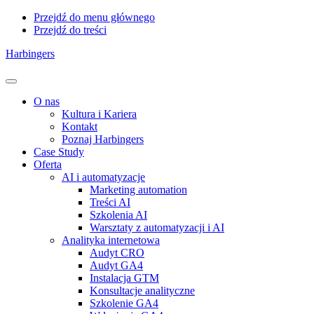
Przejdź do menu głównego
Przejdź do treści
Harbingers
Menu
O nas
Kultura i Kariera
Kontakt
Poznaj Harbingers
Case Study
Oferta
AI i automatyzacje
Marketing automation
Treści AI
Szkolenia AI
Warsztaty z automatyzacji i AI
Analityka internetowa
Audyt CRO
Audyt GA4
Instalacja GTM
Konsultacje analityczne
Szkolenie GA4