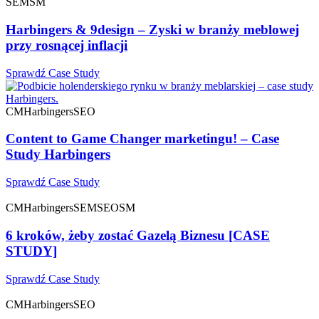
SEM
SM
Harbingers & 9design – Zyski w branży meblowej
przy rosnącej inflacji
Sprawdź Case Study
CM
Harbingers
SEO
Content to Game Changer marketingu! – Case
Study Harbingers
Sprawdź Case Study
CM
Harbingers
SEM
SEO
SM
6 kroków, żeby zostać Gazelą Biznesu [CASE
STUDY]
Sprawdź Case Study
CM
Harbingers
SEO