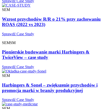
Sprawdź Case Study
SEM
Wzrost przychodów R/R o 21% przy zachowaniu
ROAS (2022 vs 2023)
Sprawdź Case Study
SEM
SM
Pionierskie budowanie marki Harbingers &
TwiceView – case study
Sprawdź Case Study
SEM
Harbingers & Sonel – zwiększenie przychodów i
promocja marki w branży produkcyjnej
Sprawdź Case Study
SEM