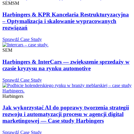
SEM
SM
Harbingers & KPR Kancelaria Restrukturyzacyjna
– Optymalizacja i skalowanie wypracowanych
rozwiązań
Sprawdź Case Study
SEM
Harbingers & InterCars — zwiększenie sprzedaży w
czasie kryzysu na rynku automotive
Sprawdź Case Study
Harbingers
Jak wykorzystać AI do poprawy tworzenia strategii
rozwoju i automatyzacji procesu w agencji digital
marketingowej — Case study Harbingers
Sprawdź Case Study