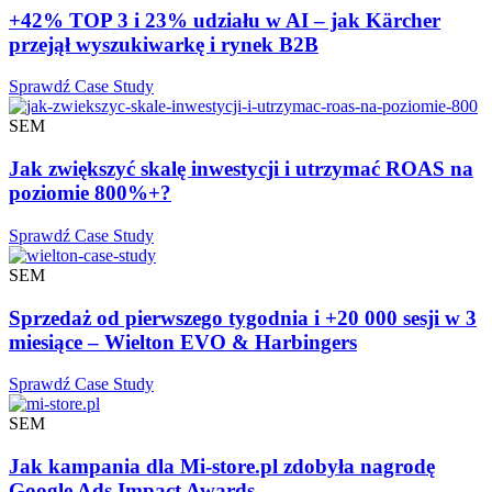
+42% TOP 3 i 23% udziału w AI – jak Kärcher
przejął wyszukiwarkę i rynek B2B
Sprawdź Case Study
SEM
Jak zwiększyć skalę inwestycji i utrzymać ROAS na
poziomie 800%+?
Sprawdź Case Study
SEM
Sprzedaż od pierwszego tygodnia i +20 000 sesji w 3
miesiące – Wielton EVO & Harbingers
Sprawdź Case Study
SEM
Jak kampania dla Mi-store.pl zdobyła nagrodę
Google Ads Impact Awards