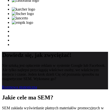
Dowiedz się,
jak zwyciężać!
Nie sztuką jest opłacenie reklam w systemie Google lub Facebook.
Ale tylko najlepsi przyciągają właściwe osoby, we właściwym
miejscu i czasie. Jeden krok dzieli Cię od poznania sposobu na
magnetyczne SEM. Wykonasz go?
Rozmowa strategiczna
Jakie cele ma
SEM
?
SEM zakłada wyświetlanie płatnych materiałów promocyjnych w