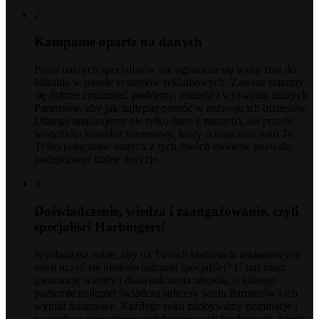
2
Kampanie oparte na danych
Praca naszych specjalistów nie ogranicza się wyłącznie do
klikania w panele systemów reklamowych. Zawsze staramy
się dobrze zrozumieć problemy, rozterki i wyzwania naszych
Partnerów, aby jak najlepiej pomóc w rozwoju ich biznesów.
Dlatego analizujemy nie tylko dane z narzędzi, ale przede
wszystkim kontekst biznesowy, który dostarczasz nam Ty.
Tylko połączenie danych z tych dwóch światów pozwala
podejmować trafne decyzje.
3
Doświadczenie, wiedza i zaangażowanie, czyli
specjaliści Harbingers!
Wyobrażasz sobie, aby na Twoich budżetach reklamowych
mieli uczyć się niedoświadczeni specjaliści? U nas masz
gwarancję wiedzy i doświadczenia zespołu, o którego
poziomie najlepiej świadczą sukcesy wielu Partnerów i ich
wyniki finansowe. Każdego roku zdobywamy nominacje i
nagrody w najważniejszych branżowych konkursach, takich