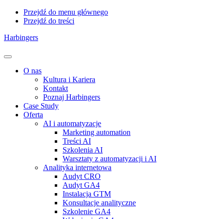
Przejdź do menu głównego
Przejdź do treści
Harbingers
Menu
O nas
Kultura i Kariera
Kontakt
Poznaj Harbingers
Case Study
Oferta
AI i automatyzacje
Marketing automation
Treści AI
Szkolenia AI
Warsztaty z automatyzacji i AI
Analityka internetowa
Audyt CRO
Audyt GA4
Instalacja GTM
Konsultacje analityczne
Szkolenie GA4