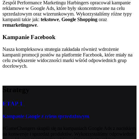
Zespół Performance Marketingu Harbingers opracował kampanie
reklamowe w Google Ads, które były skoncentrowane na celu
sprzedażowym oraz wizerunkowym. Wykorzystaliśmy różne typy
kampanii takie jak:
tekstowe
,
Google Shopping
oraz
remarketingowe
.
Kampanie Facebook
Nasza kompleksowa strategia zakładała również wdrożenie
kampanii promocji postów na platformie Facebook, które miały na
celu zwiększenie widoczności marki wśród odpowiednich grup
docelowych.
Strategy
ETAP 1
Kampanie Google z celem sprzedażowym
#GameChangers skupili się na kampaniach Google Ads z naciskiem
na konwersje i sprzedaż produktów. Wykorzystaliśmy odpowiednie