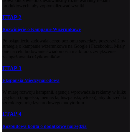
słowa kluczowe oraz testowaliśmy różne warianty reklam
produktowych, aby zoptymalizować wyniki.
ETAP 2
Rozwinięcie o Kampanie Wizerunkowe
Po osiągnięciu zadowalającego poziomu sprzedaży poszerzyliśmy
strategię o kampanie wizerunkowe na Google i Facebooku. Miały
one na celu budowanie świadomości marki oraz zwiększenie
zaangażowania użytkowników.
ETAP 3
Ekspansja Międzynarodowa
W miarę rozwoju kampanii, agencja wprowadziła reklamy w kilku
językach (angielski, niemiecki, hiszpański, włoski), aby dotrzeć do
szerokiego, międzynarodowego audytorium.
ETAP 4
Rozbudowa konta o dodatkowe narzędzia