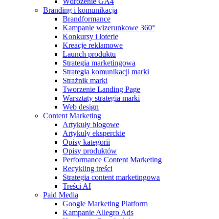
Wdrożenie GA4
Branding i komunikacja
Brandformance
Kampanie wizerunkowe 360°
Konkursy i loterie
Kreacje reklamowe
Launch produktu
Strategia marketingowa
Strategia komunikacji marki
Strażnik marki
Tworzenie Landing Page
Warsztaty strategia marki
Web design
Content Marketing
Artykuły blogowe
Artykuły eksperckie
Opisy kategorii
Opisy produktów
Performance Content Marketing
Recykling treści
Strategia content marketingowa
Treści AI
Paid Media
Google Marketing Platform
Kampanie Allegro Ads