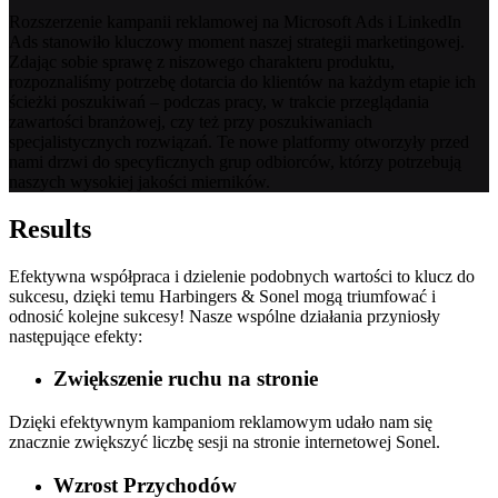
Rozszerzenie kampanii reklamowej na Microsoft Ads i LinkedIn
Ads stanowiło kluczowy moment naszej strategii marketingowej.
Zdając sobie sprawę z niszowego charakteru produktu,
rozpoznaliśmy potrzebę dotarcia do klientów na każdym etapie ich
ścieżki poszukiwań – podczas pracy, w trakcie przeglądania
zawartości branżowej, czy też przy poszukiwaniach
specjalistycznych rozwiązań. Te nowe platformy otworzyły przed
nami drzwi do specyficznych grup odbiorców, którzy potrzebują
naszych wysokiej jakości mierników.
Results
Efektywna współpraca i dzielenie podobnych wartości to klucz do
sukcesu, dzięki temu Harbingers & Sonel mogą triumfować i
odnosić kolejne sukcesy! Nasze wspólne działania przyniosły
następujące efekty:
Zwiększenie ruchu na stronie
Dzięki efektywnym kampaniom reklamowym udało nam się
znacznie zwiększyć liczbę sesji na stronie internetowej Sonel.
Wzrost Przychodów