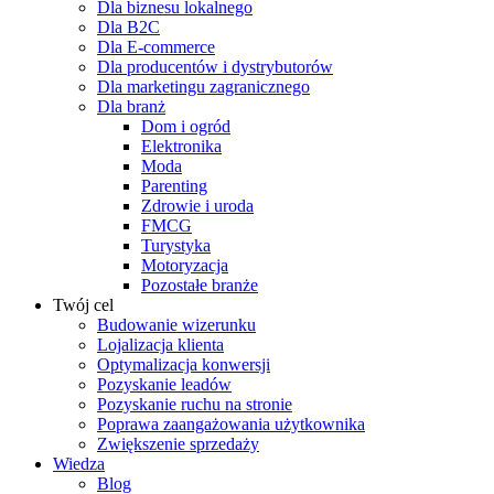
Dla biznesu lokalnego
Dla B2C
Dla E-commerce
Dla producentów i dystrybutorów
Dla marketingu zagranicznego
Dla branż
Dom i ogród
Elektronika
Moda
Parenting
Zdrowie i uroda
FMCG
Turystyka
Motoryzacja
Pozostałe branże
Twój cel
Budowanie wizerunku
Lojalizacja klienta
Optymalizacja konwersji
Pozyskanie leadów
Pozyskanie ruchu na stronie
Poprawa zaangażowania użytkownika
Zwiększenie sprzedaży
Wiedza
Blog