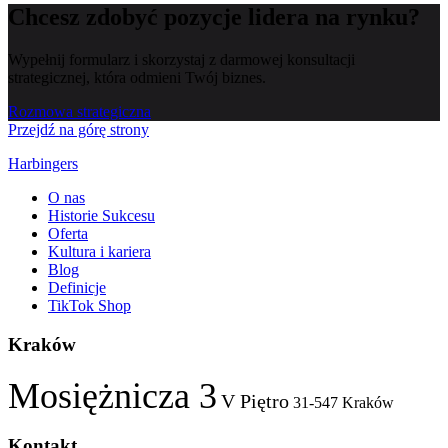
Chcesz zdobyć pozycje lidera na rynku?
Wypełnij formularz i skorzystaj z darmowej konsultacji
strategicznej, która odmieni Twój biznes.
Rozmowa strategiczna
Przejdź na górę strony
Harbingers
O nas
Historie Sukcesu
Oferta
Kultura i kariera
Blog
Definicje
TikTok Shop
Kraków
Mosiężnicza 3
V Piętro
31-547 Kraków
Kontakt