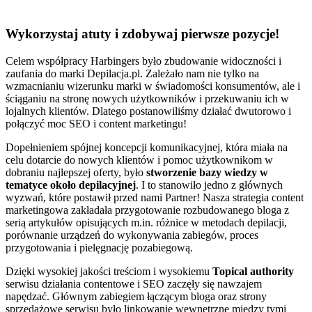
Wykorzystaj atuty i zdobywaj pierwsze pozycje!
Celem współpracy Harbingers było zbudowanie widoczności i
zaufania do marki Depilacja.pl. Zależało nam nie tylko na
wzmacnianiu wizerunku marki w świadomości konsumentów, ale i
ściąganiu na stronę nowych użytkowników i przekuwaniu ich w
lojalnych klientów. Dlatego postanowiliśmy działać dwutorowo i
połączyć moc SEO i content marketingu!
Dopełnieniem spójnej koncepcji komunikacyjnej, która miała na
celu dotarcie do nowych klientów i pomoc użytkownikom w
dobraniu najlepszej oferty, było
stworzenie bazy wiedzy w
tematyce około depilacyjnej
. I to stanowiło jedno z głównych
wyzwań, które postawił przed nami Partner! Nasza strategia content
marketingowa zakładała przygotowanie rozbudowanego bloga z
serią artykułów opisujących m.in. różnice w metodach depilacji,
porównanie urządzeń do wykonywania zabiegów, proces
przygotowania i pielęgnację pozabiegową.
Dzięki wysokiej jakości treściom i wysokiemu
Topical authority
serwisu działania contentowe i SEO zaczęły się nawzajem
napędzać. Głównym zabiegiem łączącym bloga oraz strony
sprzedażowe serwisu było linkowanie wewnętrzne między tymi