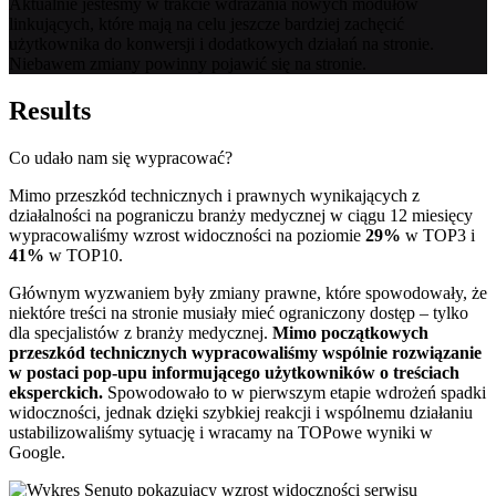
Aktualnie jesteśmy w trakcie wdrażania nowych modułów
linkujących, które mają na celu jeszcze bardziej zachęcić
użytkownika do konwersji i dodatkowych działań na stronie.
Niebawem zmiany powinny pojawić się na stronie.
Results
Co udało nam się wypracować?
Mimo przeszkód technicznych i prawnych wynikających z
działalności na pograniczu branży medycznej w ciągu 12 miesięcy
wypracowaliśmy wzrost widoczności na poziomie
29%
w TOP3 i
41%
w TOP10.
Głównym wyzwaniem były zmiany prawne, które spowodowały, że
niektóre treści na stronie musiały mieć ograniczony dostęp – tylko
dla specjalistów z branży medycznej.
Mimo początkowych
przeszkód technicznych wypracowaliśmy wspólnie rozwiązanie
w postaci pop-upu informującego użytkowników o treściach
eksperckich.
Spowodowało to w pierwszym etapie wdrożeń spadki
widoczności, jednak dzięki szybkiej reakcji i wspólnemu działaniu
ustabilizowaliśmy sytuację i wracamy na TOPowe wyniki w
Google.