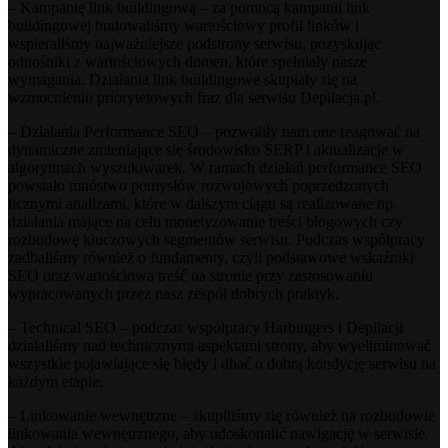
– Kampanię link buildingową – za pomocą kampanii link
buildingowej budowaliśmy wartościowy profil linków i
wspieraliśmy najważniejsze podstrony serwisu, pozyskując
odnośniki z wartościowych domen, które spełniały nasze
wymagania. Działania link buildingowe skupiały się na
wzmocnieniu priorytetowych fraz dla serwisu Depilacja.pl.
– Działania Performance SEO – pozwoliły nam one reagować na
dynamiczne zmieniające się środowisko SERP i aktualizacje w
algorytmach wyszukiwarek. W ramach działań performance SEO
powstało mnóstwo pomysłów rozwojowych poprzedzonych
licznymi analizami, które w dalszym ciągu są realizowane np.
działania mające na celu monetyzowanie treści blogowych czy
rozbudowę kluczowych segmentów serwisu. Podczas współpracy
zadbaliśmy również o fundamenty, czyli podstawowe wskaźniki
SEO oraz wartościowa treść na stronie przy zastosowaniu
wypracowanych przez nasz zespół dobrych praktyk.
– Technical SEO – podczas współpracy Harbingers i Depilacji
działaliśmy nad technicznymi aspektami strony, aby wyeliminować
wszystkie pojawiające się błędy i dbać o dobrą kondycję serwisu na
każdym etapie.
– Linkowanie wewnętrzne – skupiliśmy się również na rozbudowie
linkowania wewnętrznego, aby udoskonalić nawigację w serwisie.