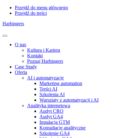
Przejdź do menu głównego
Przejdź do treści
Harbingers
Menu
O nas
Kultura i Kariera
Kontakt
Poznaj Harbingers
Case Study
Oferta
AI i automatyzacje
Marketing automation
Treści AI
Szkolenia AI
Warsztaty z automatyzacji i AI
Analityka internetowa
Audyt CRO
Audyt GA4
Instalacja GTM
Konsultacje analityczne
Szkolenie GA4