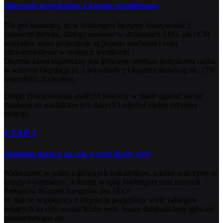
Mierzenie przychodów z kanału organicznego
Nie jest tajemnicą, że w Harbingers łączymy kreatywność z
twardymi danymi, dlatego zarówno w działaniach SEO, jak i CM
wszystkie nasze propozycje są poparte analizami i mają
odzwierciedlenie w realnych wynikach!
Obecnie kanał organiczny jest głównym medium pozyskania ruchu
w witrynie Depilacja.pl, a przychody z Organica stanowią ok. 17%
wszystkich dochodów.
Dzięki zintegrowaniu analityki jesteśmy w stanie opierać swoje
działania na wartościowych danych i mierzyć efekty przyjętej
strategii.
ETAP 3
Działania mające na celu wzrost liczby sesji
Widoczność to jeden z głównych wskaźników, o które walczymy w
branży e-commerce. A bronią w ręku Harbingers oraz naszych
Partnerów #GameChangerów jest SEO!
W trakcie współpracy z Depilacją podjęliśmy wiele zabiegów
mających na celu wzrost liczby sesji. Nasze działania były głównie
ukierunkowane na: