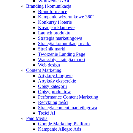
Wdrożenie GA4
Branding i komunikacja
Brandformance
Kampanie wizerunkowe 360°
Konkursy i loterie
Kreacje reklamowe
Launch produktu
Strategia marketingowa
Strategia komunikacji marki
Strażnik marki
Tworzenie Landing Page
Warsztaty strategia marki
Web design
Content Marketing
Artykuły blogowe
Artykuły eksperckie
Opisy kategorii
Opisy produktów
Performance Content Marketing
Recykling treści
Strategia content marketingowa
Treści AI
Paid Media
Google Marketing Platform
Kampanie Allegro Ads