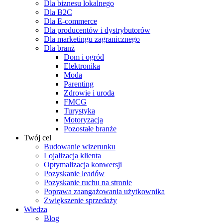
Dla biznesu lokalnego
Dla B2C
Dla E-commerce
Dla producentów i dystrybutorów
Dla marketingu zagranicznego
Dla branż
Dom i ogród
Elektronika
Moda
Parenting
Zdrowie i uroda
FMCG
Turystyka
Motoryzacja
Pozostałe branże
Twój cel
Budowanie wizerunku
Lojalizacja klienta
Optymalizacja konwersji
Pozyskanie leadów
Pozyskanie ruchu na stronie
Poprawa zaangażowania użytkownika
Zwiększenie sprzedaży
Wiedza
Blog