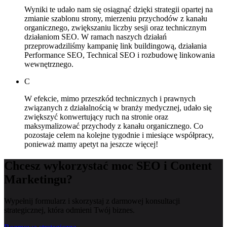
Wyniki te udało nam się osiągnąć dzięki strategii opartej na
zmianie szablonu strony, mierzeniu przychodów z kanału
organicznego, zwiększaniu liczby sesji oraz technicznym
działaniom SEO. W ramach naszych działań
przeprowadziliśmy kampanię link buildingową, działania
Performance SEO, Technical SEO i rozbudowę linkowania
wewnętrznego.
C
W efekcie, mimo przeszkód technicznych i prawnych
związanych z działalnością w branży medycznej, udało się
zwiększyć konwertujący ruch na stronie oraz
maksymalizować przychody z kanału organicznego. Co
pozostaje celem na kolejne tygodnie i miesiące współpracy,
ponieważ mamy apetyt na jeszcze więcej!
Chcesz wykorzystać moc SEO i Content
Marketingu?
Wypełnij formularz i skorzystaj z darmowej konsultacji
strategicznej, która odmieni Twój biznes.