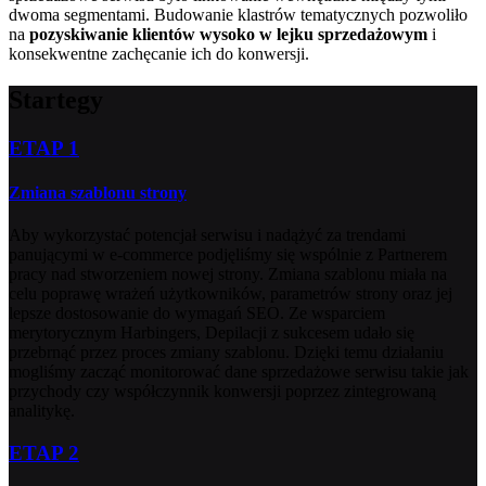
dwoma segmentami. Budowanie klastrów tematycznych pozwoliło
na
pozyskiwanie klientów wysoko w lejku sprzedażowym
i
konsekwentne zachęcanie ich do konwersji.
Startegy
ETAP 1
Zmiana szablonu strony
Aby wykorzystać potencjał serwisu i nadążyć za trendami
panującymi w e-commerce podjęliśmy się wspólnie z Partnerem
pracy nad stworzeniem nowej strony. Zmiana szablonu miała na
celu poprawę wrażeń użytkowników, parametrów strony oraz jej
lepsze dostosowanie do wymagań SEO. Ze wsparciem
merytorycznym Harbingers, Depilacji z sukcesem udało się
przebrnąć przez proces zmiany szablonu. Dzięki temu działaniu
mogliśmy zacząć monitorować dane sprzedażowe serwisu takie jak
przychody czy współczynnik konwersji poprzez zintegrowaną
analitykę.
ETAP 2