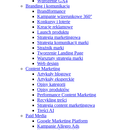
Wdrożenie GA4
Branding i komunikacja
Brandformance
Kampanie wizerunkowe 360°
Konkursy i loterie
Kreacje reklamowe
Launch produktu
Strategia marketingowa
Strategia komunikacji marki
Strażnik marki
Tworzenie Landing Page
Warsztaty strategia marki
Web design
Content Marketing
Artykuły blogowe
Artykuły eksperckie
Opisy kategorii
Opisy produktów
Performance Content Marketing
Recykling treści
Strategia content marketingowa
Treści AI
Paid Media
Google Marketing Platform
Kampanie Allegro Ads