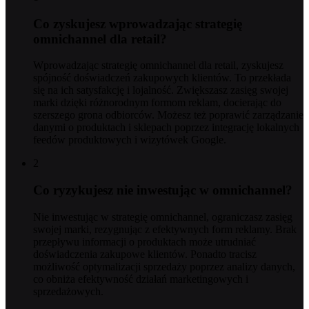
Co zyskujesz wprowadzając strategię
omnichannel dla retail?
Wprowadzając strategię omnichannel dla retail, zyskujesz
spójność doświadczeń zakupowych klientów. To przekłada
się na ich satysfakcję i lojalność. Zwiększasz zasięg swojej
marki dzięki różnorodnym formom reklam, docierając do
szerszego grona odbiorców. Możesz też poprawić zarządzanie
danymi o produktach i sklepach poprzez integrację lokalnych
feedów produktowych i wizytówek Google.
2
Co ryzykujesz nie inwestując w omnichannel?
Nie inwestując w strategię omnichannel, ograniczasz zasięg
swojej marki, rezygnując z efektywnych form reklamy. Brak
przepływu informacji o produktach może utrudniać
doświadczenia zakupowe klientów. Ponadto tracisz
możliwość optymalizacji sprzedaży poprzez analizy danych,
co obniża efektywność działań marketingowych i
sprzedażowych.