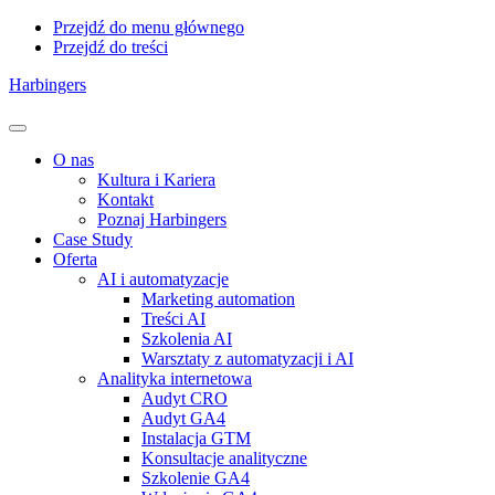
Przejdź do menu głównego
Przejdź do treści
Harbingers
Menu
O nas
Kultura i Kariera
Kontakt
Poznaj Harbingers
Case Study
Oferta
AI i automatyzacje
Marketing automation
Treści AI
Szkolenia AI
Warsztaty z automatyzacji i AI
Analityka internetowa
Audyt CRO
Audyt GA4
Instalacja GTM
Konsultacje analityczne
Szkolenie GA4