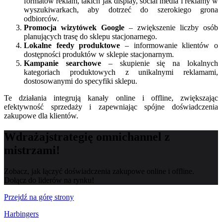
formatów reklam, takich jak display, social media i reklamy w
wyszukiwarkach, aby dotrzeć do szerokiego grona
odbiorców.
Promocja wizytówek Google
– zwiększenie liczby osób
planujących trasę do sklepu stacjonarnego.
Lokalne feedy produktowe
– informowanie klientów o
dostępności produktów w sklepie stacjonarnym.
Kampanie searchowe
– skupienie się na lokalnych
kategoriach produktowych z unikalnymi reklamami,
dostosowanymi do specyfiki sklepu.
Te działania integrują kanały online i offline, zwiększając
efektywność sprzedaży i zapewniając spójne doświadczenia
zakupowe dla klientów.
Wdrażaj
strategię omnichannel
z
mistrzami!
Zobacz, jak łączyć doświadczenia zakupowe online i offline.
Dołącz do liderów na rynku!
Przejdź na górę strony
Harbingers