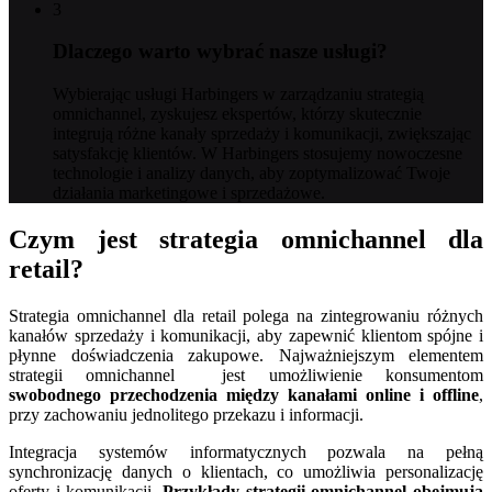
3
Dlaczego warto wybrać nasze usługi?
Wybierając usługi Harbingers w zarządzaniu strategią
omnichannel, zyskujesz ekspertów, którzy skutecznie
integrują różne kanały sprzedaży i komunikacji, zwiększając
satysfakcję klientów. W Harbingers stosujemy nowoczesne
technologie i analizy danych, aby zoptymalizować Twoje
działania marketingowe i sprzedażowe.
Czym jest strategia omnichannel dla
retail?
Strategia omnichannel dla retail polega na zintegrowaniu różnych
kanałów sprzedaży i komunikacji, aby zapewnić klientom spójne i
płynne doświadczenia zakupowe. Najważniejszym elementem
strategii omnichannel jest umożliwienie konsumentom
swobodnego przechodzenia między kanałami online i offline
,
przy zachowaniu jednolitego przekazu i informacji.
Integracja systemów informatycznych pozwala na pełną
synchronizację danych o klientach, co umożliwia personalizację
oferty i komunikacji.
Przykłady strategii omnichannel obejmują