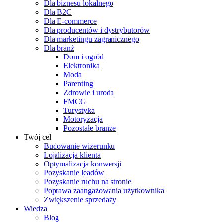
Dla biznesu lokalnego
Dla B2C
Dla E-commerce
Dla producentów i dystrybutorów
Dla marketingu zagranicznego
Dla branż
Dom i ogród
Elektronika
Moda
Parenting
Zdrowie i uroda
FMCG
Turystyka
Motoryzacja
Pozostałe branże
Twój cel
Budowanie wizerunku
Lojalizacja klienta
Optymalizacja konwersji
Pozyskanie leadów
Pozyskanie ruchu na stronie
Poprawa zaangażowania użytkownika
Zwiększenie sprzedaży
Wiedza
Blog