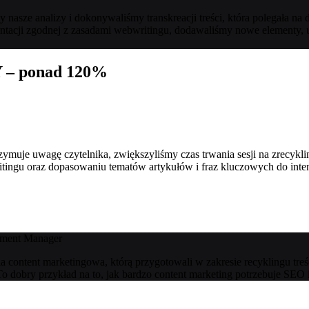
 nasze analizy i dokonywaliśmy transkreacji treści, która polegała na 
cji zgodnej z zasadami webwritingu, dodawaliśmy nowe elementy, ułat
Y – ponad 120%
atrzymuje uwagę czytelnika, zwiększyliśmy czas trwania sesji na zrec
itingu oraz dopasowaniu tematów artykułów i fraz kluczowych do intenc
ment Manager
ia content marketingowa, którą przygotowali w zakresie recyklingu treś
o dobry przykład na to, jak bardzo content marketing potrzebuje SEO