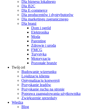
Dla biznesu lokalnego
Dla B2C
Dla E-commerce
Dla producentów i dystrybutorów
Dla marketingu zagranicznego
Dla branż
Dom i ogród
Elektronika
Moda
Parenting
Zdrowie i uroda
FMCG
Turystyka
Motoryzacja
Pozostałe branże
Twój cel
Budowanie wizerunku
Lojalizacja klienta
Optymalizacja konwersji
Pozyskanie leadów
Pozyskanie ruchu na stronie
Poprawa zaangażowania użytkownika
Zwiększenie sprzedaży
Wiedza
Blog