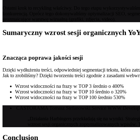
Ostatni krok to recykling właściwy. Do tego etapu wykorzystywaliśmy
konkurencją. Oprócz tego dokonywaliśmy optymalizacji SEO, segmenta
urozmaicające warstwę wizualną (grafiki, zdjęcia, video).
Sumaryczny wzrost sesji organicznych Yo
Znacząca poprawa jakości sesji
Dzięki wydłużeniu treści, odpowiedniej segmentacji tekstu, która z
Jak to zrobiliśmy? Dzięki tworzeniu treści zgodnie z zasadami webwr
Wzrost widoczności na frazy w TOP 3 średnio o 400%
Wzrost widoczności na frazy w TOP 10 średnio o 320%
Wzrost widoczności na frazy w TOP 100 średnio 530%
CASTORAMA
Tomasz Stefanowski
Service WWW Develop
„Działania Harbingers przekładają się na wyniki. Strateg
wzrost sesji organicznych zoptymalizowanych wpisów. T
Conclusion