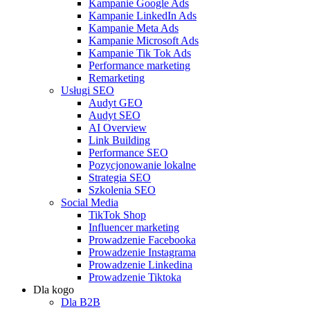
Kampanie Google Ads
Kampanie LinkedIn Ads
Kampanie Meta Ads
Kampanie Microsoft Ads
Kampanie Tik Tok Ads
Performance marketing
Remarketing
Usługi SEO
Audyt GEO
Audyt SEO
AI Overview
Link Building
Performance SEO
Pozycjonowanie lokalne
Strategia SEO
Szkolenia SEO
Social Media
TikTok Shop
Influencer marketing
Prowadzenie Facebooka
Prowadzenie Instagrama
Prowadzenie Linkedina
Prowadzenie Tiktoka
Dla kogo
Dla B2B