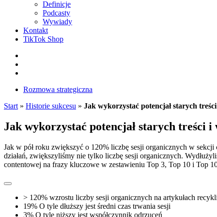
Definicje
Podcasty
Wywiady
Kontakt
TikTok Shop
Facebook
Instagram
LinkedIn
Rozmowa strategiczna
Start
»
Historie sukcesu
»
Jak wykorzystać potencjał starych treśc
Jak wykorzystać potencjał starych treści 
Jak w pół roku zwiększyć o 120% liczbę sesji organicznych w sekcji
działań, zwiększyliśmy nie tylko liczbę sesji organicznych. Wydłuży
contentowej na frazy kluczowe w zestawieniu Top 3, Top 10 i Top 1
> 120%
wzrostu liczby sesji organicznych na artykułach recy
19%
O tyle dłuższy jest średni czas trwania sesji
3%
O tyle niższy jest współczynnik odrzuceń