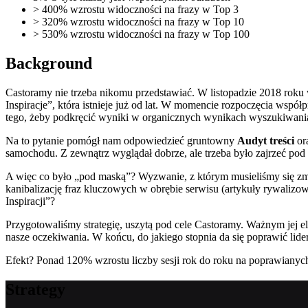
> 400%
wzrostu widoczności na frazy w Top 3
> 320%
wzrostu widoczności na frazy w Top 10
> 530%
wzrostu widoczności na frazy w Top 100
Background
Castoramy nie trzeba nikomu przedstawiać. W listopadzie 2018 roku
Inspiracje”, która istnieje już od lat. W momencie rozpoczęcia wspó
tego, żeby podkręcić wyniki w organicznych wynikach wyszukiwani
Na to pytanie pomógł nam odpowiedzieć gruntowny
Audyt treści
ora
samochodu. Z zewnątrz wyglądał dobrze, ale trzeba było zajrzeć pod m
A więc co było „pod maską”? Wyzwanie, z którym musieliśmy się zmie
kanibalizację fraz kluczowych w obrębie serwisu (artykuły rywalizow
Inspiracji”?
Przygotowaliśmy strategię, uszytą pod cele Castoramy. Ważnym jej 
nasze oczekiwania. W końcu, do jakiego stopnia da się poprawić lider
Efekt? Ponad 120% wzrostu liczby sesji rok do roku na poprawianych 
Strategy