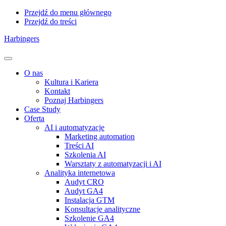
Przejdź do menu głównego
Przejdź do treści
Harbingers
Menu
O nas
Kultura i Kariera
Kontakt
Poznaj Harbingers
Case Study
Oferta
AI i automatyzacje
Marketing automation
Treści AI
Szkolenia AI
Warsztaty z automatyzacji i AI
Analityka internetowa
Audyt CRO
Audyt GA4
Instalacja GTM
Konsultacje analityczne
Szkolenie GA4