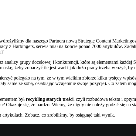
 wdrożyliśmy dla naszego Partnera nową Strategię Content Marketingo
łpracy z Harbingers, serwis miał na koncie ponad 7000 artykułów. Zada
a?
z analizy grupy docelowej i konkurencji, które są elementami każdej S
askę, żeby zobaczyć ile jest wart i jak dużo pracy trzeba włożyć, by 
rzyć polegało na tym, że w tym wielkim zbiorze kilku tysięcy wpisów
ały same ze sobą, osłabiając wzajemnie swoje pozycje). Co zatem mogl
elementem był
recykling
starych treści
, czyli rozbudowa tekstu i optym
a? Okazuje się, że bardzo. Wiemy, że nigdy nie należy godzić się na st
artykułach. Zobacz, co zrobiliśmy, by osiągnąć taki wynik.