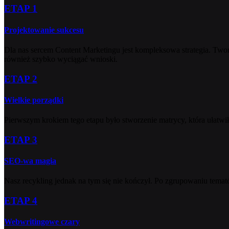
ETAP 1
Projektowanie sukcesu
Dla nas sercem Content Marketingu jest kompleksowa strategia. Two
również szybko wyciągać wnioski.
ETAP 2
Wielkie porządki
Pierwszym krokiem tego etapu było stworzenie matrycy, która ułatwi
ETAP 3
SEO-wa magia
Nasz recykling jednak na tym się nie kończył. Po zgrupowaniu temat
ETAP 4
Webwritingowe czary