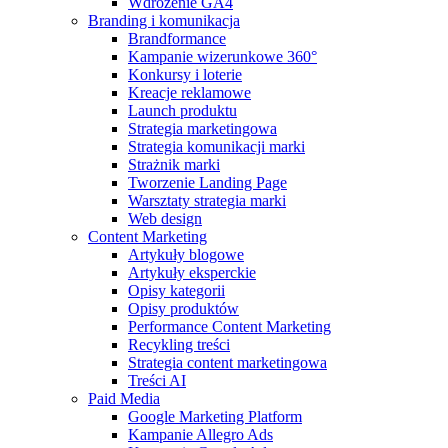
Wdrożenie GA4
Branding i komunikacja
Brandformance
Kampanie wizerunkowe 360°
Konkursy i loterie
Kreacje reklamowe
Launch produktu
Strategia marketingowa
Strategia komunikacji marki
Strażnik marki
Tworzenie Landing Page
Warsztaty strategia marki
Web design
Content Marketing
Artykuły blogowe
Artykuły eksperckie
Opisy kategorii
Opisy produktów
Performance Content Marketing
Recykling treści
Strategia content marketingowa
Treści AI
Paid Media
Google Marketing Platform
Kampanie Allegro Ads