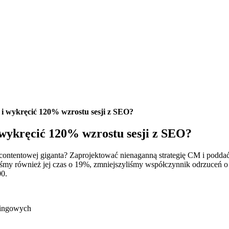
i i wykręcić 120% wzrostu sesji z SEO?
i wykręcić 120% wzrostu sesji z SEO?
 contentowej giganta? Zaprojektować nienaganną strategię CM i poddać
liśmy również jej czas o 19%, zmniejszyliśmy współczynnik odrzuceń o
00.
klingowych