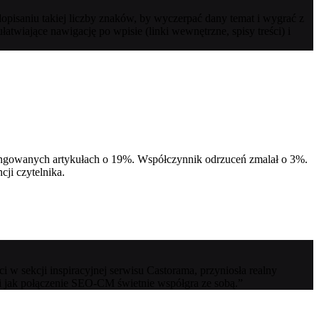
dopisaniu takiej liczby znaków, by wyczerpać dany temat i wygrać z
wiające nawigację po wpisie (linki wewnętrzne, spisy treści) i
yklingowanych artykułach o 19%. Współczynnik odrzuceń zmalał o 3%.
ji czytelnika.
ci w sekcji inspiracyjnej serwisu Castorama, przyniosła realny
 i jak połączenie SEO-CM świetnie współgra ze sobą.”