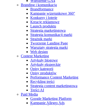
Wdrożenie GA4
Branding i komunikacja
Brandformance
Kampanie wizerunkowe 360°
Konkursy i loterie
Kreacje reklamowe
Launch produktu
Strategia marketingowa
Strategia komunikacji marki
Strażnik marki
Tworzenie Landing Page
Warsztaty strategia marki
Web design
Content Marketing
Artykuły blogowe
Artykuły eksperckie
Opisy kategorii
Opisy produktów
Performance Content Marketing
Recykling treści
Strategia content marketingowa
Treści AI
Paid Media
Google Marketing Platform
Kampanie Allegro Ads