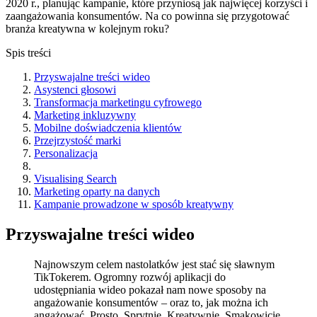
2020 r., planując kampanie, które przyniosą jak najwięcej korzyści i
zaangażowania konsumentów. Na co powinna się przygotować
branża kreatywna w kolejnym roku?
Spis treści
Przyswajalne treści wideo
Asystenci głosowi
Transformacja marketingu cyfrowego
Marketing inkluzywny
Mobilne doświadczenia klientów
Przejrzystość marki
Personalizacja
Visualising Search
Marketing oparty na danych
Kampanie prowadzone w sposób kreatywny
Przyswajalne treści wideo
Najnowszym celem nastolatków jest stać się sławnym
TikTokerem. Ogromny rozwój aplikacji do
udostępniania wideo pokazał nam nowe sposoby na
angażowanie konsumentów – oraz to, jak można ich
angażować. Prosto. Sprytnie. Kreatywnie. Smakowicie.