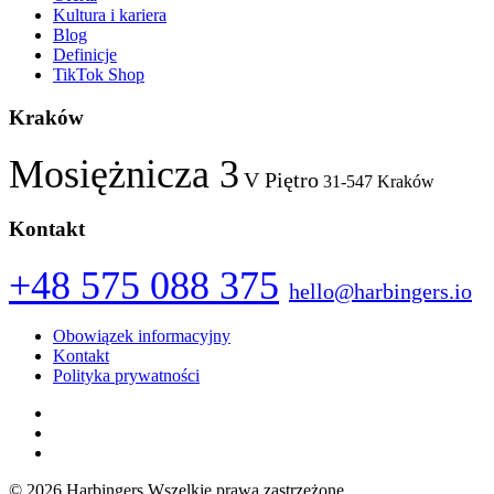
Kultura i kariera
Blog
Definicje
TikTok Shop
Kraków
Mosiężnicza 3
V Piętro
31-547 Kraków
Kontakt
+48 575 088 375
hello@harbingers.io
Obowiązek informacyjny
Kontakt
Polityka prywatności
Facebook
Instagram
LinkedIn
© 2026 Harbingers
Wszelkie prawa zastrzeżone.