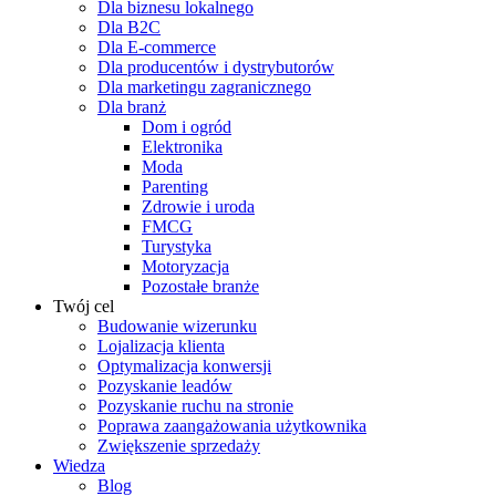
Dla biznesu lokalnego
Dla B2C
Dla E-commerce
Dla producentów i dystrybutorów
Dla marketingu zagranicznego
Dla branż
Dom i ogród
Elektronika
Moda
Parenting
Zdrowie i uroda
FMCG
Turystyka
Motoryzacja
Pozostałe branże
Twój cel
Budowanie wizerunku
Lojalizacja klienta
Optymalizacja konwersji
Pozyskanie leadów
Pozyskanie ruchu na stronie
Poprawa zaangażowania użytkownika
Zwiększenie sprzedaży
Wiedza
Blog