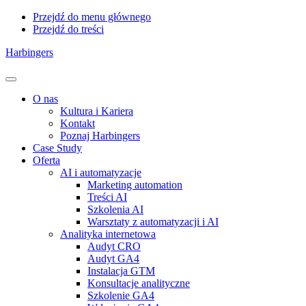
Przejdź do menu głównego
Przejdź do treści
Harbingers
Menu
O nas
Kultura i Kariera
Kontakt
Poznaj Harbingers
Case Study
Oferta
AI i automatyzacje
Marketing automation
Treści AI
Szkolenia AI
Warsztaty z automatyzacji i AI
Analityka internetowa
Audyt CRO
Audyt GA4
Instalacja GTM
Konsultacje analityczne
Szkolenie GA4