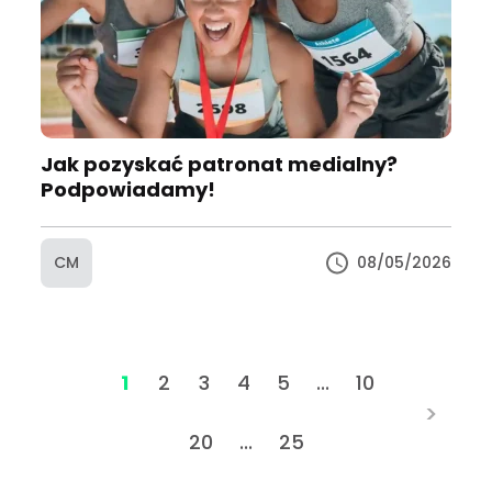
Jak pozyskać patronat medialny?
Podpowiadamy!
CM
08/05/2026
1
2
3
4
5
...
10
>
20
...
25