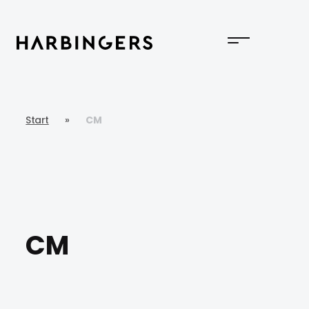
Start
»
CM
CM