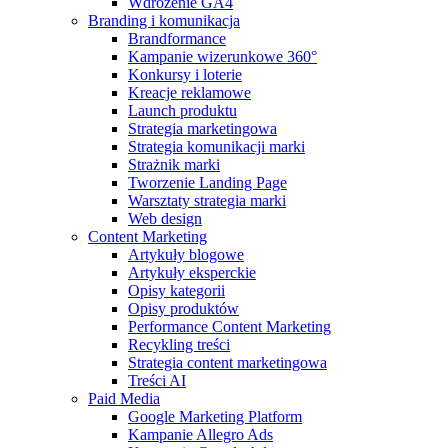
Wdrożenie GA4
Branding i komunikacja
Brandformance
Kampanie wizerunkowe 360°
Konkursy i loterie
Kreacje reklamowe
Launch produktu
Strategia marketingowa
Strategia komunikacji marki
Strażnik marki
Tworzenie Landing Page
Warsztaty strategia marki
Web design
Content Marketing
Artykuły blogowe
Artykuły eksperckie
Opisy kategorii
Opisy produktów
Performance Content Marketing
Recykling treści
Strategia content marketingowa
Treści AI
Paid Media
Google Marketing Platform
Kampanie Allegro Ads