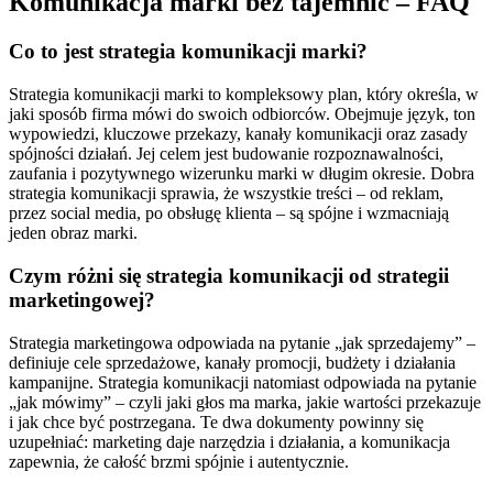
Komunikacja marki bez tajemnic – FAQ
Co to jest strategia komunikacji marki?
Strategia komunikacji marki to kompleksowy plan, który określa, w
jaki sposób firma mówi do swoich odbiorców. Obejmuje język, ton
wypowiedzi, kluczowe przekazy, kanały komunikacji oraz zasady
spójności działań. Jej celem jest budowanie rozpoznawalności,
zaufania i pozytywnego wizerunku marki w długim okresie. Dobra
strategia komunikacji sprawia, że wszystkie treści – od reklam,
przez social media, po obsługę klienta – są spójne i wzmacniają
jeden obraz marki.
Czym różni się strategia komunikacji od strategii
marketingowej?
Strategia marketingowa odpowiada na pytanie „jak sprzedajemy” –
definiuje cele sprzedażowe, kanały promocji, budżety i działania
kampanijne. Strategia komunikacji natomiast odpowiada na pytanie
„jak mówimy” – czyli jaki głos ma marka, jakie wartości przekazuje
i jak chce być postrzegana. Te dwa dokumenty powinny się
uzupełniać: marketing daje narzędzia i działania, a komunikacja
zapewnia, że całość brzmi spójnie i autentycznie.