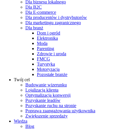
Dla biznesu lokalnego
Dla B2C
Dla E-commerce
Dla producentów i dystrybutorów
Dla marketingu zagranicznego
Dla branż
Dom i ogród
Elektronika
Moda
Parenting
Zdrowie i uroda
FMCG
Turystyka
Motoryzacja
Pozostałe branże
Twój cel
Budowanie wizerunku
Lojalizacja klienta
Optymalizacja konwersji
Pozyskanie leadów
Pozyskanie ruchu na stronie
Poprawa zaangażowania użytkownika
Zwiększenie sprzedaży
Wiedza
Blog