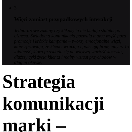
3
Więzi zamiast przypadkowych interakcji
Jednorazowe zakupy czy kliknięcia nie budują stabilnego
biznesu. Świadoma komunikacja pozwala marce wyjść poza
promocje i krótkie kampanie – tworzy emocjonalne więzi,
które sprawiają, że klienci wracają i polecają firmę innym. To
lojalność, która przekłada się na większą wartość koszyka,
dłuższy cykl życia klienta i realny wzrost przychodów w
długim okresie.
Strategia
komunikacji
marki –