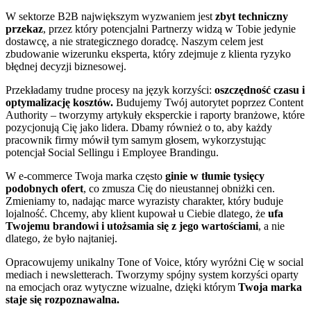
W sektorze B2B największym wyzwaniem jest
zbyt techniczny
przekaz
, przez który potencjalni Partnerzy widzą w Tobie jedynie
dostawcę, a nie strategicznego doradcę. Naszym celem jest
zbudowanie wizerunku eksperta, który zdejmuje z klienta ryzyko
błędnej decyzji biznesowej.
Przekładamy trudne procesy na język korzyści:
oszczędność czasu i
optymalizację kosztów.
Budujemy Twój autorytet poprzez Content
Authority – tworzymy artykuły eksperckie i raporty branżowe, które
pozycjonują Cię jako lidera. Dbamy również o to, aby każdy
pracownik firmy mówił tym samym głosem, wykorzystując
potencjał Social Sellingu i Employee Brandingu.
W e-commerce Twoja marka często
ginie w tłumie tysięcy
podobnych ofert
, co zmusza Cię do nieustannej obniżki cen.
Zmieniamy to, nadając marce wyrazisty charakter, który buduje
lojalność. Chcemy, aby klient kupował u Ciebie dlatego, że
ufa
Twojemu brandowi i utożsamia się z jego wartościami
, a nie
dlatego, że było najtaniej.
Opracowujemy unikalny Tone of Voice, który wyróżni Cię w social
mediach i newsletterach. Tworzymy spójny system korzyści oparty
na emocjach oraz wytyczne wizualne, dzięki którym
Twoja marka
staje się rozpoznawalna.