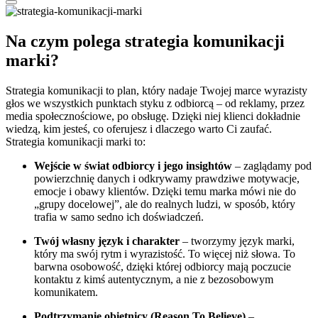
Na czym polega strategia komunikacji
marki?
Strategia komunikacji to plan, który nadaje Twojej marce wyrazisty
głos we wszystkich punktach styku z odbiorcą – od reklamy, przez
media społecznościowe, po obsługę. Dzięki niej klienci dokładnie
wiedzą, kim jesteś, co oferujesz i dlaczego warto Ci zaufać.
Strategia komunikacji marki to:
Wejście w świat odbiorcy i jego insightów
– zaglądamy pod
powierzchnię danych i odkrywamy prawdziwe motywacje,
emocje i obawy klientów. Dzięki temu marka mówi nie do
„grupy docelowej”, ale do realnych ludzi, w sposób, który
trafia w samo sedno ich doświadczeń.
Twój własny język i charakter
– tworzymy język marki,
który ma swój rytm i wyrazistość. To więcej niż słowa. To
barwna osobowość, dzięki której odbiorcy mają poczucie
kontaktu z kimś autentycznym, a nie z bezosobowym
komunikatem.
Podtrzymanie obietnicy (Reason To Believe)
–