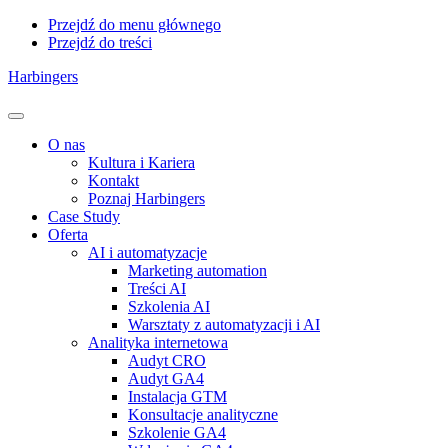
Przejdź do menu głównego
Przejdź do treści
Harbingers
Menu
O nas
Kultura i Kariera
Kontakt
Poznaj Harbingers
Case Study
Oferta
AI i automatyzacje
Marketing automation
Treści AI
Szkolenia AI
Warsztaty z automatyzacji i AI
Analityka internetowa
Audyt CRO
Audyt GA4
Instalacja GTM
Konsultacje analityczne
Szkolenie GA4