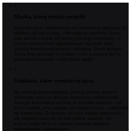
1
Marka, którą trudno pomylić
Wyrazisty język i charakterystyczne komunikaty sprawiają, że
odbiorcy od razu wiedzą, z kim mają do czynienia. To nie
tylko kwestia estetyki, ale realnej przewagi biznesowej – w
świecie przesytu treści zapamiętywane są marki, które
potrafią mówić konsekwentnie i odważnie. Dzięki strategii
Twoja firma przestaje być jedną z wielu, a zaczyna być tą,
którą łatwo rozpoznać i której łatwo zaufać.
2
Działania, które wreszcie się łączą
Bez strategii każda kampania, post czy mailing działa w
oderwaniu, przez co efekt jest rozproszony i krótkotrwały.
Strategia komunikacji sprawia, że wszystkie elementy – od
social mediów, przez reklamy, po obsługę klienta – wzajemnie
się wzmacniają. To oznacza, nie tylko większą skuteczność i
siłę oddziaływania, ale też oszczędność zasobów: raz
wypracowany kierunek wspiera wszystkie działania
marketingowe i sprzedażowe.