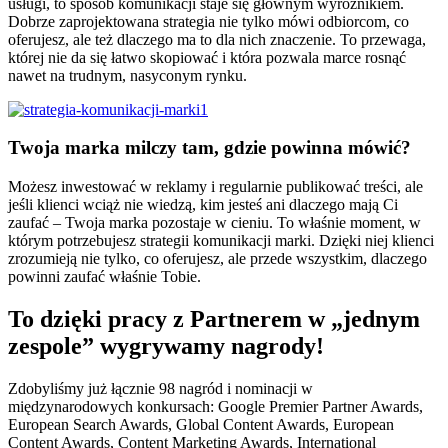
usługi, to sposób komunikacji staje się głównym wyróżnikiem.
Dobrze zaprojektowana strategia nie tylko mówi odbiorcom, co
oferujesz, ale też dlaczego ma to dla nich znaczenie. To przewaga,
której nie da się łatwo skopiować i która pozwala marce rosnąć
nawet na trudnym, nasyconym rynku.
Twoja marka milczy tam, gdzie powinna mówić?
Możesz inwestować w reklamy i regularnie publikować treści, ale
jeśli klienci wciąż nie wiedzą, kim jesteś ani dlaczego mają Ci
zaufać – Twoja marka pozostaje w cieniu. To właśnie moment, w
którym potrzebujesz strategii komunikacji marki. Dzięki niej klienci
zrozumieją nie tylko, co oferujesz, ale przede wszystkim, dlaczego
powinni zaufać właśnie Tobie.
To dzięki pracy z Partnerem w „jednym
zespole” wygrywamy nagrody!
Zdobyliśmy już łącznie 98 nagród i nominacji w
międzynarodowych konkursach: Google Premier Partner Awards,
European Search Awards, Global Content Awards, European
Content Awards, Content Marketing Awards, International