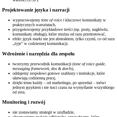
Projektowanie języka i narracji
wypracowujemy
tone of voice
i kluczowe komunikaty w
praktycznych warsztatach,
przygotowujemy przykładowe treści (np. posty, nagłówki,
komunikaty obsługi), które można od razu przetestować,
efekt: język marki nie jest abstraktem, tylko czymś, co od razu
„żyje” w codziennej komunikacji.
Wdrożenie i narzędzia dla zespołu
tworzymy przewodnik komunikacji (
tone of voice guide
,
messaging framework, dos & don’ts
),
oddajemy zespołowi gotowe szablony i instrukcje, które
ułatwiają codzienną pracę,
dzięki temu każdy – od marketingu, po sprzedaż – mówi
jednym językiem i nie traci czasu na wymyślanie wszystkiego
od zera.
Monitoring i rozwój
nie zostawiamy strategii w szufladzie,
obserwujemy reakcje odbiorców, sprawdzamy, które