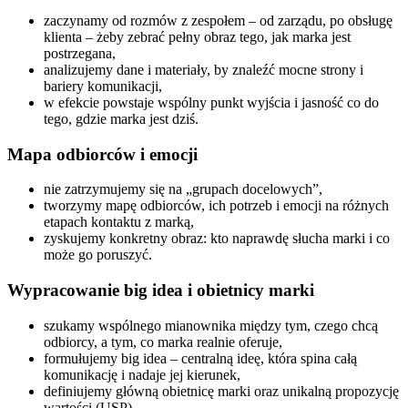
zaczynamy od rozmów z zespołem – od zarządu, po obsługę
klienta – żeby zebrać pełny obraz tego, jak marka jest
postrzegana,
analizujemy dane i materiały, by znaleźć mocne strony i
bariery komunikacji,
w efekcie powstaje wspólny punkt wyjścia i jasność co do
tego, gdzie marka jest dziś.
Mapa odbiorców i emocji
nie zatrzymujemy się na „grupach docelowych”,
tworzymy mapę odbiorców, ich potrzeb i emocji na różnych
etapach kontaktu z marką,
zyskujemy konkretny obraz: kto naprawdę słucha marki i co
może go poruszyć.
Wypracowanie big idea i obietnicy marki
szukamy wspólnego mianownika między tym, czego chcą
odbiorcy, a tym, co marka realnie oferuje,
formułujemy big idea – centralną ideę, która spina całą
komunikację i nadaje jej kierunek,
definiujemy główną obietnicę marki oraz unikalną propozycję
wartości (USP).