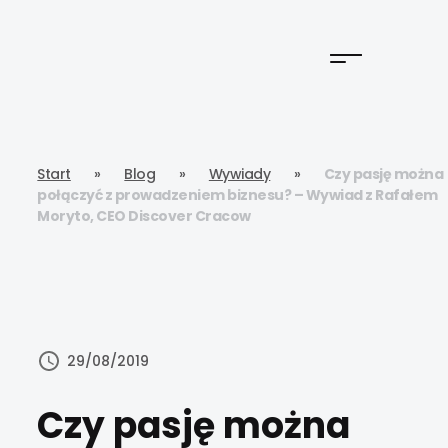
Start
»
Blog
»
Wywiady
»
Czy pasję można
połączyć z prowadzeniem biznesu? – Wywiad z Rafałem
Moryto, CEO Discover Cracow
29/08/2019
Czy pasję można