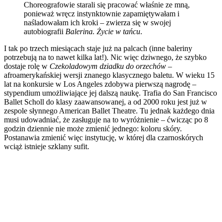
Choreografowie starali się pracować właśnie ze mną,
ponieważ wręcz instynktownie zapamiętywałam i
naśladowałam ich kroki – zwierza się w swojej
autobiografii
Balerina. Życie w tańcu
.
I tak po trzech miesiącach staje już na palcach (inne baleriny
potrzebują na to nawet kilka lat!). Nic więc dziwnego, że szybko
dostaje rolę w
Czekoladowym dziadku do orzechów
–
afroamerykańskiej wersji znanego klasycznego baletu. W wieku 15
lat na konkursie w Los Angeles zdobywa pierwszą nagrodę –
stypendium umożliwiające jej dalszą naukę. Trafia do San Francisco
Ballet Scholl do klasy zaawansowanej, a od 2000 roku jest już w
zespole słynnego American Ballet Theatre. Tu jednak każdego dnia
musi udowadniać, że zasługuje na to wyróżnienie – ćwicząc po 8
godzin dziennie nie może zmienić jednego: koloru skóry.
Postanawia zmienić więc instytucję, w której dla czarnoskórych
wciąż istnieje szklany sufit.