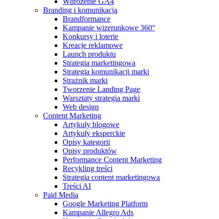
Wdrożenie GA4
Branding i komunikacja
Brandformance
Kampanie wizerunkowe 360°
Konkursy i loterie
Kreacje reklamowe
Launch produktu
Strategia marketingowa
Strategia komunikacji marki
Strażnik marki
Tworzenie Landing Page
Warsztaty strategia marki
Web design
Content Marketing
Artykuły blogowe
Artykuły eksperckie
Opisy kategorii
Opisy produktów
Performance Content Marketing
Recykling treści
Strategia content marketingowa
Treści AI
Paid Media
Google Marketing Platform
Kampanie Allegro Ads