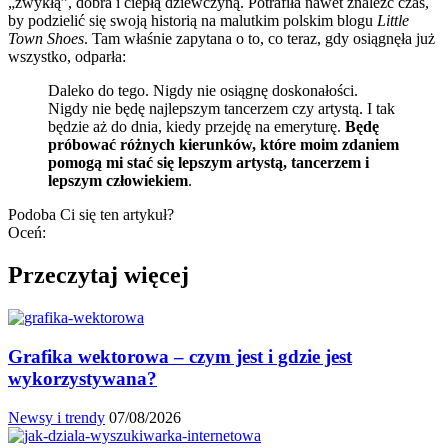
„zwykłą”, dobra i ciepłą dziewczyną. Potrafiła nawet znaleźć czas,
by podzielić się swoją historią na malutkim polskim blogu
Little
Town Shoes
. Tam właśnie zapytana o to, co teraz, gdy osiągnęła już
wszystko, odparła:
Daleko do tego. Nigdy nie osiągnę doskonałości.
Nigdy nie będę najlepszym tancerzem czy artystą. I tak
będzie aż do dnia, kiedy przejdę na emeryturę.
Będę
próbować różnych kierunków, które moim zdaniem
pomogą mi stać się lepszym artystą, tancerzem i
lepszym człowiekiem
.
Podoba Ci się ten artykuł?
Oceń:
Przeczytaj więcej
Grafika wektorowa – czym jest i gdzie jest
wykorzystywana?
Newsy i trendy
07/08/2026