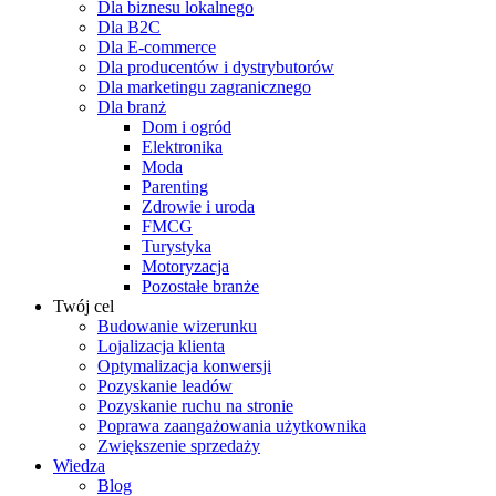
Dla biznesu lokalnego
Dla B2C
Dla E-commerce
Dla producentów i dystrybutorów
Dla marketingu zagranicznego
Dla branż
Dom i ogród
Elektronika
Moda
Parenting
Zdrowie i uroda
FMCG
Turystyka
Motoryzacja
Pozostałe branże
Twój cel
Budowanie wizerunku
Lojalizacja klienta
Optymalizacja konwersji
Pozyskanie leadów
Pozyskanie ruchu na stronie
Poprawa zaangażowania użytkownika
Zwiększenie sprzedaży
Wiedza
Blog