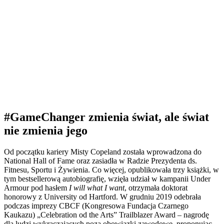
#GameChanger zmienia świat, ale świat
nie zmienia jego
Od początku kariery Misty Copeland została wprowadzona do
National Hall of Fame oraz zasiadła w Radzie Prezydenta ds.
Fitnesu, Sportu i Żywienia. Co więcej, opublikowała trzy książki, w
tym bestsellerową autobiografię, wzięła udział w kampanii Under
Armour pod hasłem
I will what I want
, otrzymała doktorat
honorowy z University od Hartford. W grudniu 2019 odebrała
podczas imprezy CBCF (Kongresowa Fundacja Czarnego
Kaukazu) „Celebration od the Arts” Trailblazer Award – nagrodę
dla ludzi wykraczających poza obowiązki zawodowe, proponując