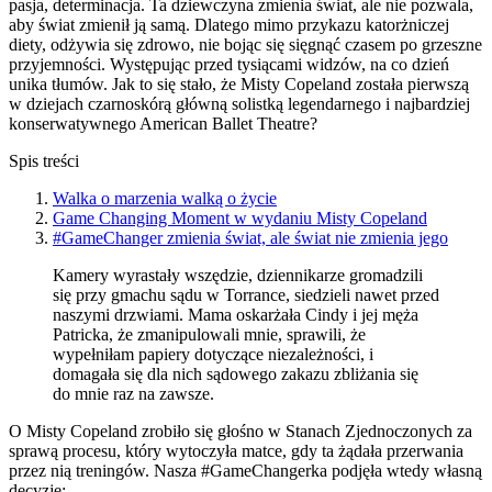
pasja, determinacja. Ta dziewczyna zmienia świat, ale nie pozwala,
aby świat zmienił ją samą. Dlatego mimo przykazu katorżniczej
diety, odżywia się zdrowo, nie bojąc się sięgnąć czasem po grzeszne
przyjemności. Występując przed tysiącami widzów, na co dzień
unika tłumów. Jak to się stało, że Misty Copeland została pierwszą
w dziejach czarnoskórą główną solistką legendarnego i najbardziej
konserwatywnego American Ballet Theatre?
Spis treści
Walka o marzenia walką o życie
Game Changing Moment w wydaniu Misty Copeland
#GameChanger zmienia świat, ale świat nie zmienia jego
Kamery wyrastały wszędzie, dziennikarze gromadzili
się przy gmachu sądu w Torrance, siedzieli nawet przed
naszymi drzwiami. Mama oskarżała Cindy i jej męża
Patricka, że zmanipulowali mnie, sprawili, że
wypełniłam papiery dotyczące niezależności, i
domagała się dla nich sądowego zakazu zbliżania się
do mnie raz na zawsze.
O Misty Copeland zrobiło się głośno w Stanach Zjednoczonych za
sprawą procesu, który wytoczyła matce, gdy ta żądała przerwania
przez nią treningów. Nasza #GameChangerka podjęła wtedy własną
decyzję: