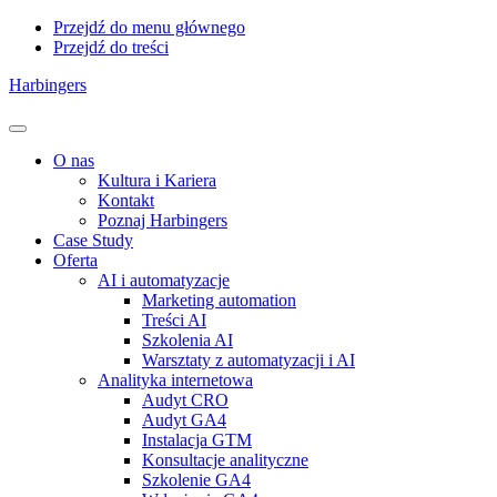
Przejdź do menu głównego
Przejdź do treści
Harbingers
Menu
O nas
Kultura i Kariera
Kontakt
Poznaj Harbingers
Case Study
Oferta
AI i automatyzacje
Marketing automation
Treści AI
Szkolenia AI
Warsztaty z automatyzacji i AI
Analityka internetowa
Audyt CRO
Audyt GA4
Instalacja GTM
Konsultacje analityczne
Szkolenie GA4