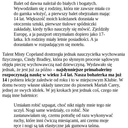
Balet od dawna należał do białych i bogatych.
Wywodziłam się z rodziny, która nie zawsze miała co
do garnka włożyć, a pierwszy balet obejrzałam mając
14 lat. Większość moich koleżanek dorastała w
otoczeniu sztuki, pierwsze tiulowe spódniczki
zakładały, kiedy tylko nauczyły się mówić. Zjeździły
Europę, a ja paszport otrzymałam dopiero jako 17-
latka. Ich rodziny miały letnie posiadłości. A ja
dorastałam w rozpadającym się motelu.
Talent Misty Copeland dostrzegła jednak nauczycielka wychowania
fizycznego, Cindy Bradley, która po słynnym procesie sądowym
objęła pieczę wychowawczą nad dziewczyną. Wydawało się
jednak, że jest już za późno –
najsłynniejsze primabaleriny
rozpoczynają naukę w wieku 3-4 lat. Nasza bohaterka ma już
14
i pobiera lekcje zaledwie od roku i to w miejscowym Klubie. W
domu tworzy własne układy taneczne do piosenek Mariah Carey,
jednej ze swych idolek. W jej krokach jest jednak coś, czego nie
mają inne baletnice:
Umiałam robić szpagat, choć nikt nigdy mnie tego nie
uczył. Nogi same wiedziały, co robić. Nie
zastanawiałam się, czemu potrafię od razu wykonywać
ruchy, które inni ćwiczą miesiącami, ani czemu moje
ręce i nogi są tak elastyczne jak gumowa taśma.