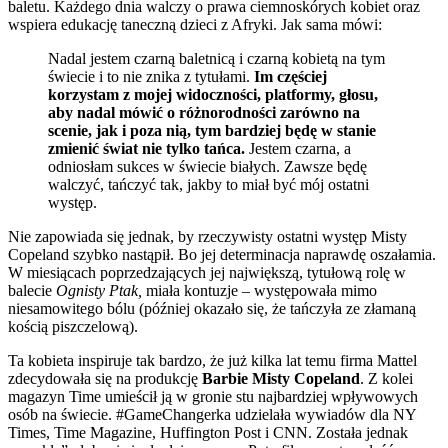
baletu. Każdego dnia walczy o prawa ciemnoskórych kobiet oraz
wspiera edukację taneczną dzieci z Afryki. Jak sama mówi:
Nadal jestem czarną baletnicą i czarną kobietą na tym
świecie i to nie znika z tytułami.
Im częściej
korzystam z mojej widoczności, platformy, głosu,
aby nadal mówić o różnorodności zarówno na
scenie, jak i poza nią, tym bardziej będę w stanie
zmienić świat nie tylko tańca.
Jestem czarna, a
odniosłam sukces w świecie białych. Zawsze będę
walczyć, tańczyć tak, jakby to miał być mój ostatni
występ.
Nie zapowiada się jednak, by rzeczywisty ostatni występ Misty
Copeland szybko nastąpił. Bo jej determinacja naprawdę oszałamia.
W miesiącach poprzedzających jej największą, tytułową rolę w
balecie
Ognisty Ptak,
miała kontuzje – występowała mimo
niesamowitego bólu (później okazało się, że tańczyła ze złamaną
kością piszczelową).
Ta kobieta inspiruje tak bardzo, że już kilka lat temu firma Mattel
zdecydowała się na produkcję
Barbie Misty Copeland
. Z kolei
magazyn Time umieścił ją w gronie stu najbardziej wpływowych
osób na świecie. #GameChangerka udzielała wywiadów dla NY
Times, Time Magazine, Huffington Post i CNN. Została jednak