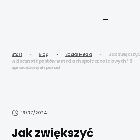
Start
»
Blog
»
Social Media
»
Jak zwiększyć
widoczność postów w mediach społecznościowych? 5
sprawdzonych porad
16/07/2024
Jak zwiększyć