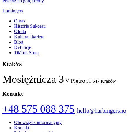
Przejdź na górę strony
Harbingers
O nas
Historie Sukcesu
Oferta
Kultura i kariera
Blog
Definicje
TikTok Shop
Kraków
Mosiężnicza 3
V Piętro
31-547 Kraków
Kontakt
+48 575 088 375
hello@harbingers.io
Obowiązek informacyjny
Kontakt