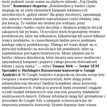
może podnieść swoje szanse na zdobycie odznaki „Top Quality
Store”.
Komentarz eksperta:
„Reklamodawcy bardzo często
skupiają się na wielu elementach kampanii reklamowych
niewidocznych „gołym okiem” dla grupy docelowej, zapominając
tym samym o moim zdaniem najważniejszej części reklamy, jaką
jest kreacja. To właśnie ten element jest widziany przez
użytkownika i bardzo często decyduje o finalnym podjęciu decyzji
zakupowej lub jej braku. Oczywiście jeżeli dysponujemy feedem
produktowym, który ma kilkanaście, kilkadziesiąt lub nawet kilkaset
tysięcy produktów, to czasochłonnym będzie proces podmiany
każdego zdjęcia produktowego. Dlatego też warto skupić się w
pierwszej kolejności na nowościach lub produktach, które są
najistotniejsze pod kątem biznesowym. Moim zdaniem jest to
bardzo ciekawa aktualizacja, które stwarza nam nowe możliwości
optymalizacji kampanii i poprawy całego procesu doświadczeń
klienta z naszą marką.“ — mówi
Tomasz Welc — Senior SEM
Specialist w Harbingers
Rozszerzone konwersje w Google
Analytics 4:
W Google Analytics 4 pojawiła się otwarta wersja bety
związana z konwersjami rozszerzonymi, które mogą pomóc
reklamodawcom stworzyć bardziej kompletny obraz konwersji
międzykanałowych. Funkcja ta pozwoli lepiej zrozumieć osiągane
wyniki działań reklamowych oraz znacznie poszerzy dokładność
analizowanych danych. Zebrane informacje mogą być gromadzone i
przesyłane do Google Ads, a następnie wykorzystywane do
ulepszenia pomiarów konwersji. System dopasuje dane własne