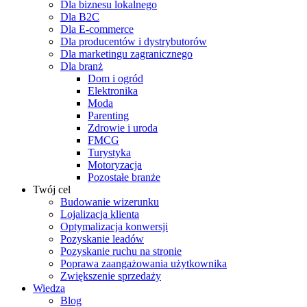
Dla biznesu lokalnego
Dla B2C
Dla E-commerce
Dla producentów i dystrybutorów
Dla marketingu zagranicznego
Dla branż
Dom i ogród
Elektronika
Moda
Parenting
Zdrowie i uroda
FMCG
Turystyka
Motoryzacja
Pozostałe branże
Twój cel
Budowanie wizerunku
Lojalizacja klienta
Optymalizacja konwersji
Pozyskanie leadów
Pozyskanie ruchu na stronie
Poprawa zaangażowania użytkownika
Zwiększenie sprzedaży
Wiedza
Blog