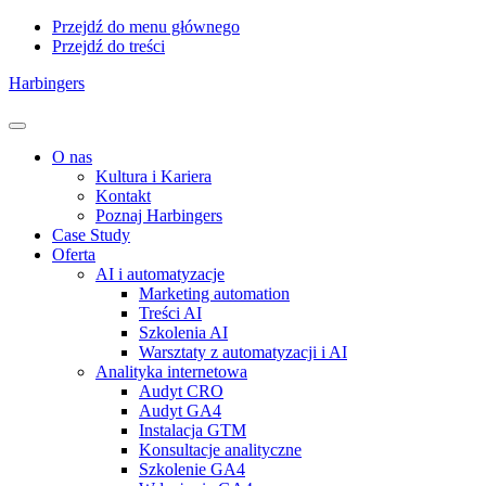
Przejdź do menu głównego
Przejdź do treści
Harbingers
Menu
O nas
Kultura i Kariera
Kontakt
Poznaj Harbingers
Case Study
Oferta
AI i automatyzacje
Marketing automation
Treści AI
Szkolenia AI
Warsztaty z automatyzacji i AI
Analityka internetowa
Audyt CRO
Audyt GA4
Instalacja GTM
Konsultacje analityczne
Szkolenie GA4