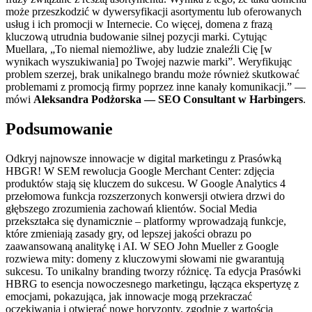
może przeszkodzić w dywersyfikacji asortymentu lub oferowanych
usług i ich promocji w Internecie. Co więcej, domena z frazą
kluczową utrudnia budowanie silnej pozycji marki. Cytując
Muellara, „To niemal niemożliwe, aby ludzie znaleźli Cię [w
wynikach wyszukiwania] po Twojej nazwie marki”. Weryfikując
problem szerzej, brak unikalnego brandu może również skutkować
problemami z promocją firmy poprzez inne kanały komunikacji.” —
mówi
Aleksandra Podżorska — SEO Consultant w Harbingers
.
Podsumowanie
Odkryj najnowsze innowacje w digital marketingu z Prasówką
HBGR! W SEM rewolucja Google Merchant Center: zdjęcia
produktów stają się kluczem do sukcesu. W Google Analytics 4
przełomowa funkcja rozszerzonych konwersji otwiera drzwi do
głębszego zrozumienia zachowań klientów. Social Media
przekształca się dynamicznie – platformy wprowadzają funkcje,
które zmieniają zasady gry, od lepszej jakości obrazu po
zaawansowaną analitykę i AI. W SEO John Mueller z Google
rozwiewa mity: domeny z kluczowymi słowami nie gwarantują
sukcesu. To unikalny branding tworzy różnicę. Ta edycja Prasówki
HBRG to esencja nowoczesnego marketingu, łącząca ekspertyzę z
emocjami, pokazująca, jak innowacje mogą przekraczać
oczekiwania i otwierać nowe horyzonty, zgodnie z wartością