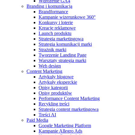
Wdrożenie GA4
Branding i komunikacja
Brandformance
Kampanie wizerunkowe 360°
Konkursy i loterie
Kreacje reklamowe
Launch produktu
Strategia marketingowa
Strategia komunikacji marki
Strażnik marki
Tworzenie Landing Page
Warsztaty strategia marki
Web design
Content Marketing
Artykuły blogowe
Artykuły eksperckie
Opisy kategorii
Opisy produktów
Performance Content Marketing
Recykling treści
Strategia content marketingowa
Treści AI
Paid Media
Google Marketing Platform
Kampanie Allegro Ads