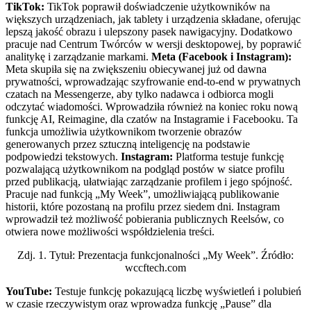
TikTok:
TikTok poprawił doświadczenie użytkowników na
większych urządzeniach, jak tablety i urządzenia składane, oferując
lepszą jakość obrazu i ulepszony pasek nawigacyjny. Dodatkowo
pracuje nad Centrum Twórców w wersji desktopowej, by poprawić
analitykę i zarządzanie markami.
Meta (Facebook i Instagram):
Meta skupiła się na zwiększeniu obiecywanej już od dawna
prywatności, wprowadzając szyfrowanie end-to-end w prywatnych
czatach na Messengerze, aby tylko nadawca i odbiorca mogli
odczytać wiadomości. Wprowadziła również na koniec roku nową
funkcję AI, Reimagine, dla czatów na Instagramie i Facebooku. Ta
funkcja umożliwia użytkownikom tworzenie obrazów
generowanych przez sztuczną inteligencję na podstawie
podpowiedzi tekstowych.
Instagram:
Platforma testuje funkcję
pozwalającą użytkownikom na podgląd postów w siatce profilu
przed publikacją, ułatwiając zarządzanie profilem i jego spójność.
Pracuje nad funkcją „My Week”, umożliwiającą publikowanie
historii, które pozostaną na profilu przez siedem dni. Instagram
wprowadził też możliwość pobierania publicznych Reelsów, co
otwiera nowe możliwości współdzielenia treści.
Zdj. 1. Tytuł: Prezentacja funkcjonalności „My Week”. Źródło:
wccftech.com
YouTube:
Testuje funkcję pokazującą liczbę wyświetleń i polubień
w czasie rzeczywistym oraz wprowadza funkcję „Pause” dla