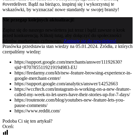
#overdeliver. Bądź na bieżąco, inspiruj się i wykorzystuj te
wskazówki, by wyznaczać nowe standardy w swojej branży!
Nie przegap kolejnych aktualizacji!
Zapisz się do naszego newslettera już teraz i bądź zawsze o krok
przed konkurencją. Kliknij tutaj, aby dołączyć do społeczności
liderów marketingu cyfrowego.
Zapisuję się do newslettera!
Prasówka przedstawia stan wiedzy na 05.01.2024. Źródła, z których
czerpaliśmy wiedzę:
https://support.google.com/merchants/answer/11192630?
sjid=8707855119219194983-EU
https://feedarmy.com/kb/new-feature-browsing-experience-in-
google-merchant-center/
https://support.google.com/analytics/answer/14252663
https://wccftech.com/instagram-is-working-on-a-new-feature-
called-my-week-to-let-users-have-their-stories-up-for-7-days/
https://routenote.com/blog/youtubes-new-feature-lets-you-
pause-comments/
https://www.reddit.com/
Podoba Ci się ten artykuł?
Oceń: