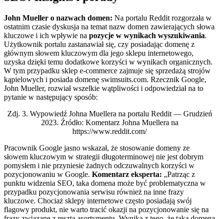
John Mueller o nazwach domen:
Na portalu Reddit rozgorzała w
ostatnim czasie dyskusja na temat nazw domen zawierających słowa
kluczowe i ich wpływie na
pozycje w wynikach wyszukiwania
.
Użytkownik portalu zastanawiał się, czy posiadając domenę z
głównym słowem kluczowym dla jego sklepu internetowego,
uzyska dzięki temu dodatkowe korzyści w wynikach organicznych.
W tym przypadku sklep e-commerce zajmuje się sprzedażą strojów
kąpielowych i posiada domenę swimsuits.com. Rzecznik Google,
John Mueller, rozwiał wszelkie wątpliwości i odpowiedział na to
pytanie w następujący sposób:
Zdj. 3. Wypowiedź Johna Muellera na portalu Reddit — Grudzień
2023. Źródło: Komentarz Johna Muellera na
https://www.reddit.com/
Pracownik Google jasno wskazał, że stosowanie domeny ze
słowem kluczowym w strategii długoterminowej nie jest dobrym
pomysłem i nie przyniesie żadnych odczuwalnych korzyści w
pozycjonowaniu w Google.
Komentarz eksperta:
„Patrząc z
punktu widzenia SEO, taka domena może być problematyczna w
przypadku pozycjonowania serwisu również na inne frazy
kluczowe. Chociaż sklepy internetowe często posiadają swój
flagowy produkt, nie warto tracić okazji na pozycjonowanie się na
frazy związane z resztą asortymentu. Wynika z tego, że taka domena