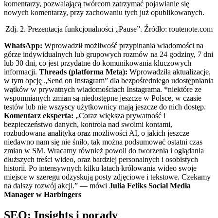
komentarzy, pozwalającą twórcom zatrzymać pojawianie się
nowych komentarzy, przy zachowaniu tych już opublikowanych.
Zdj. 2. Prezentacja funkcjonalności „Pause”. Źródło: routenote.com
WhatsApp:
Wprowadził możliwość przypinania wiadomości na
górze indywidualnych lub grupowych rozmów na 24 godziny, 7 dni
lub 30 dni, co jest przydatne do komunikowania kluczowych
informacji.
Threads (platforma Meta):
Wprowadziła aktualizacje,
w tym opcję „Send on Instagram” dla bezpośredniego udostępniania
wątków w prywatnych wiadomościach Instagrama. *niektóre ze
wspomnianych zmian są niedostępne jeszcze w Polsce, w czasie
testów lub nie wszyscy użytkownicy mają jeszcze do nich dostęp.
Komentarz eksperta:
„Coraz większa prywatność i
bezpieczeństwo danych, kontrola nad swoimi kontami,
rozbudowana analityka oraz możliwości AI, o jakich jeszcze
niedawno nam się nie śniło, tak można podsumować ostatni czas
zmian w SM. Wracamy również powoli do tworzenia i oglądania
dłuższych treści wideo, oraz bardziej personalnych i osobistych
historii. Po intensywnych kilku latach królowania wideo swoje
miejsce w szeregu odzyskują posty zdjęciowe i tekstowe. Czekamy
na dalszy rozwój akcji.” — mówi
Julia Feliks Social Media
Manager w Harbingers
SEO: Insights i porady