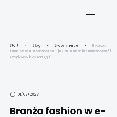
Start
»
Blog
»
E-commerce
»
Branża
fashion w e-commerce – jak skutecznie reklamować i
zwiększać konwersję?
01/03/2023
Branża fashion w e-