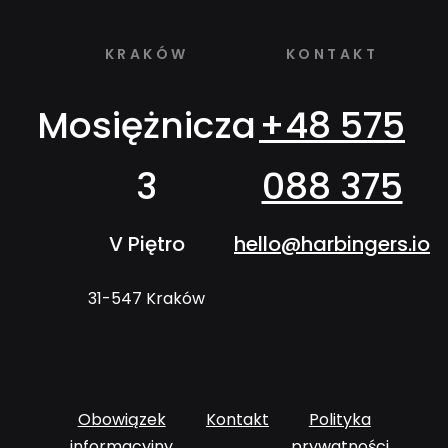
KRAKÓW
KONTAKT
Mosiężnicza
+48 575
3
088 375
V Piętro
hello@harbingers.io
31-547 Kraków
Obowiązek
Kontakt
Polityka
informacyjny
prywatności