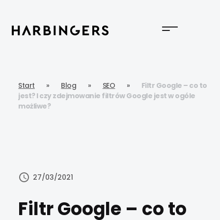
Start
»
Blog
»
SEO
»
Filtr Google – co to
jest? I czy zdejmowanie filtrów Google jest w ogóle
możliwe?
27/03/2021
Filtr Google – co to