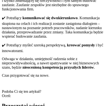
i szybko zmieniającej się rzeczywistości i tym samym budować
zaufanie. Zaufanie zespołów jest niezbędne do sprawnego
funkcjonowania firm.
✔️ Potrafiący
komunikować się dwukierunkowo
. Komunikacja
skupiona na celach i ich realizacji zostanie zastąpiona dialogiem –
nastawionym na poznanie potrzeb pracowników, nadanie kierunku
działania, przeprowadzanie przez zmiany. Taka komunikacja będzie
wspierać budowanie zaufania.
✔️ Potrafiący myśleć szeroką perspektywą,
kreować pomysły
i być
innowatorami.
Odwaga w działaniu, umiejętność radzenia sobie z
nieprzewidywalnością, a nawet upatrywanie w niej biznesowych
szans, będzie
nieocenioną kompetencją przyszłych liderów
.
Czas przygotować się na nowe.
Podoba Ci się ten artykuł?
Oceń:
Przeczytaj więcej