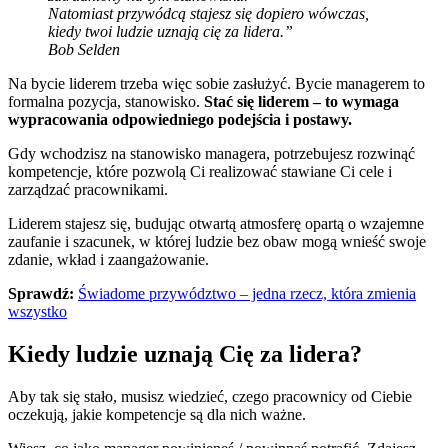
Natomiast przywódcą stajesz się dopiero wówczas,
kiedy twoi ludzie uznają cię za lidera.”
Bob Selden
Na bycie liderem trzeba więc sobie zasłużyć. Bycie managerem to
formalna pozycja, stanowisko.
Stać się liderem – to wymaga
wypracowania odpowiedniego podejścia i postawy.
Gdy wchodzisz na stanowisko managera, potrzebujesz rozwinąć
kompetencje, które pozwolą Ci realizować stawiane Ci cele i
zarządzać pracownikami.
Liderem stajesz się, budując otwartą atmosferę opartą o wzajemne
zaufanie i szacunek, w której ludzie bez obaw mogą wnieść swoje
zdanie, wkład i zaangażowanie.
Sprawdź:
Świadome przywództwo – jedna rzecz, która zmienia
wszystko
Kiedy ludzie uznają Cię za lidera?
Aby tak się stało, musisz wiedzieć, czego pracownicy od Ciebie
oczekują, jakie kompetencje są dla nich ważne.