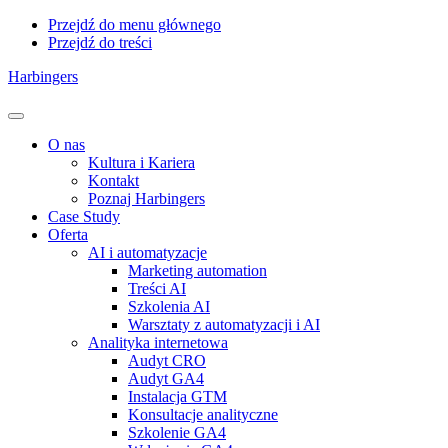
Przejdź do menu głównego
Przejdź do treści
Harbingers
Menu
O nas
Kultura i Kariera
Kontakt
Poznaj Harbingers
Case Study
Oferta
AI i automatyzacje
Marketing automation
Treści AI
Szkolenia AI
Warsztaty z automatyzacji i AI
Analityka internetowa
Audyt CRO
Audyt GA4
Instalacja GTM
Konsultacje analityczne
Szkolenie GA4