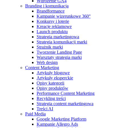
Wdrożenie GA4
Branding i komunikacja
Brandformance
Kampanie wizerunkowe 360°
Konkursy i loterie
Kreacje reklamowe
Launch produktu
Strategia marketingowa
Strategia komunikacji marki
Strażnik marki
Tworzenie Landing Page
Warsztaty strategia marki
Web design
Content Marketing
Artykuły blogowe
Artykuły eksperckie
Opisy kategorii
Opisy produktów
Performance Content Marketing
Recykling treści
Strategia content marketingowa
Treści AI
Paid Media
Google Marketing Platform
Kampanie Allegro Ads