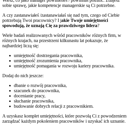
Wiesz, co jako manager powinieneś / powinnaś potrafić. Zdajesz
sobie sprawę, jakie kompetencje managerskie są Ci potrzebne.
A czy zastanawiałeś /zastanawiałaś się nad tym, czego od Ciebie
potrzebują Twoi pracownicy? I j
akie Twoje umiejętności
spowodują, że uznają Cię za prawdziwego lidera
?
Wiele badań realizowanych wśród pracowników różnych firm, w
różnych krajach, na przestrzeni kilkunastu lat pokazuje, że
najbardziej liczą się:
umiejętność dostrzegania pracownika,
umiejętność zrozumienia pracownika,
umiejętność pomagania w rozwoju kariery pracownika.
Dodaj do nich jeszcze:
dbanie o rozwój pracownika,
szacunek do pracownika,
docenianie pracy,
słuchanie pracownika,
budowanie dobrych relacji z pracownikiem.
A uzyskasz komplet umiejętności, które pozwolą Ci z powodzeniem
zarządzać każdym pokoleniem pracowników i uzyskać ich uznanie.