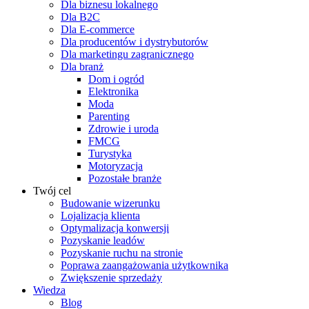
Dla biznesu lokalnego
Dla B2C
Dla E-commerce
Dla producentów i dystrybutorów
Dla marketingu zagranicznego
Dla branż
Dom i ogród
Elektronika
Moda
Parenting
Zdrowie i uroda
FMCG
Turystyka
Motoryzacja
Pozostałe branże
Twój cel
Budowanie wizerunku
Lojalizacja klienta
Optymalizacja konwersji
Pozyskanie leadów
Pozyskanie ruchu na stronie
Poprawa zaangażowania użytkownika
Zwiększenie sprzedaży
Wiedza
Blog