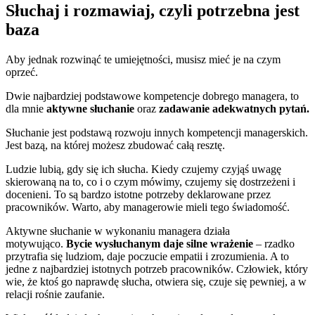
Słuchaj i rozmawiaj, czyli potrzebna jest
baza
Aby jednak rozwinąć te umiejętności, musisz mieć je na czym
oprzeć.
Dwie najbardziej podstawowe kompetencje dobrego managera, to
dla mnie
aktywne słuchanie
oraz
zadawanie adekwatnych pytań.
Słuchanie jest podstawą rozwoju innych kompetencji managerskich.
Jest bazą, na której możesz zbudować całą resztę.
Ludzie lubią, gdy się ich słucha. Kiedy czujemy czyjąś uwagę
skierowaną na to, co i o czym mówimy, czujemy się dostrzeżeni i
docenieni. To są bardzo istotne potrzeby deklarowane przez
pracowników. Warto, aby managerowie mieli tego świadomość.
Aktywne słuchanie w wykonaniu managera działa
motywująco.
Bycie wysłuchanym daje silne wrażenie
– rzadko
przytrafia się ludziom, daje poczucie empatii i zrozumienia. A to
jedne z najbardziej istotnych potrzeb pracowników. Człowiek, który
wie, że ktoś go naprawdę słucha, otwiera się, czuje się pewniej, a w
relacji rośnie zaufanie.