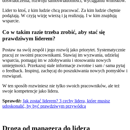
doświadczenia, rozwoju samoświadomości, wyciąganiu wniosków.
Lider to ktoś, z kim ludzie chcą pracować. Za kim ludzie chętnie
podążają. W czyją wizję wierzą i ją realizują. I w kim znajdują
wsparcie.
Co w takim razie trzeba zrobić, aby stać się
prawdziwym liderem?
Postaw na swój zespół i jego rozwój jako priorytet. Systematycznie
pracuj ze swoimi pracownikami. Stawiaj im wyzwania, udzielaj
wsparcia, pomagaj im w zdobywaniu i stosowaniu nowych
umiejętności. Przekazuj stale informacje zwrotne i sam / sama pytaj
o feedback. Inspiruj, zachęcaj do poszukiwania nowych pomysłów i
rozwiązań.
W ten sposób rozwiniesz nie tylko swoich pracowników, ale też
swoje kompetencje jako lidera.
Sprawdź:
Jak zostać liderem? 3 cechy lidera, które musisz
udoskonalić, by być prawdziwym przywódcą
Droga od managera do lidera