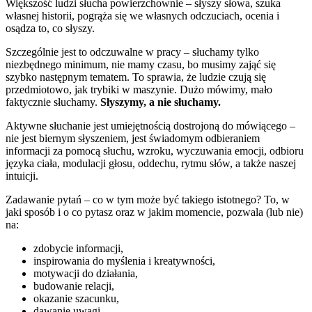
Większość ludzi słucha powierzchownie – słyszy słowa, szuka
własnej historii, pogrąża się we własnych odczuciach, ocenia i
osądza to, co słyszy.
Szczególnie jest to odczuwalne w pracy – słuchamy tylko
niezbędnego minimum, nie mamy czasu, bo musimy zająć się
szybko następnym tematem. To sprawia, że ludzie czują się
przedmiotowo, jak trybiki w maszynie. Dużo mówimy, mało
faktycznie słuchamy.
Słyszymy, a nie słuchamy.
Aktywne słuchanie jest umiejętnością dostrojoną do mówiącego –
nie jest biernym słyszeniem, jest świadomym odbieraniem
informacji za pomocą słuchu, wzroku, wyczuwania emocji, odbioru
języka ciała, modulacji głosu, oddechu, rytmu słów, a także naszej
intuicji.
Zadawanie pytań – co w tym może być takiego istotnego? To, w
jaki sposób i o co pytasz oraz w jakim momencie, pozwala (lub nie)
na:
zdobycie informacji,
inspirowania do myślenia i kreatywności,
motywacji do działania,
budowanie relacji,
okazanie szacunku,
dawanie uwagi,