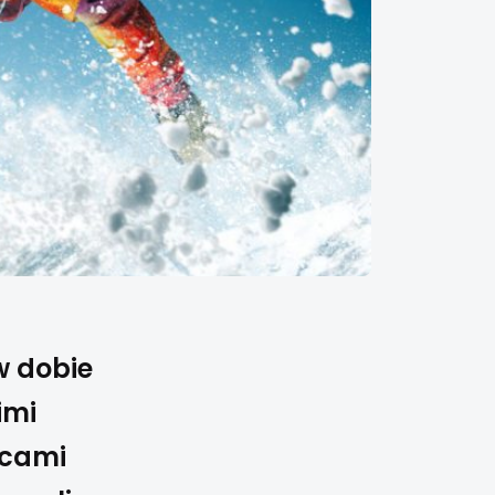
w dobie
imi
ącami