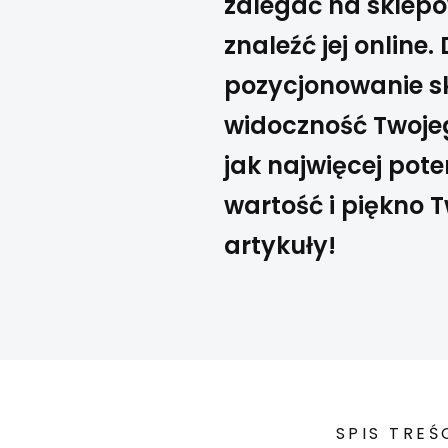
zalegać na sklepow
znaleźć jej online.
pozycjonowanie sk
widoczność Twojeg
jak najwięcej pot
wartość i piękno 
artykuły!
SPIS TREŚ