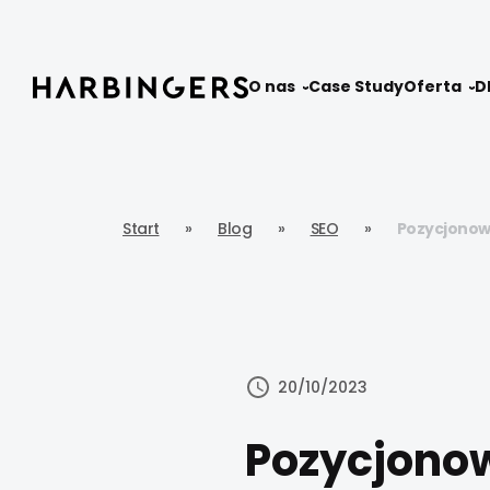
O nas
Case Study
Oferta
D
Start
»
Blog
»
SEO
»
Pozycjonowa
20/10/2023
Pozycjonow