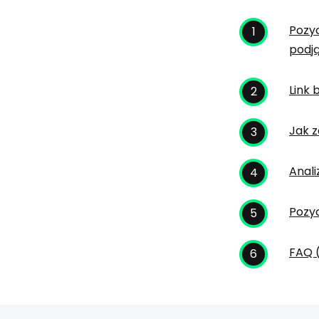
Pozyc
podj
Link 
Jak z
Anali
Pozyc
FAQ 