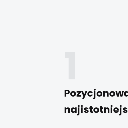
Pozycjonowan
najistotniej