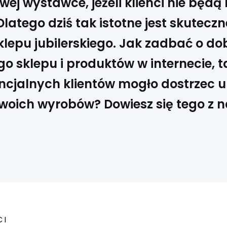
ej wystawce, jeżeli klienci nie będą
 Dlatego dziś tak istotne jest skuteczn
lepu jubilerskiego. Jak zadbać o do
o sklepu i produktów w internecie, 
encjalnych klientów mogło dostrzec 
Twoich wyrobów? Dowiesz się tego z 
CI