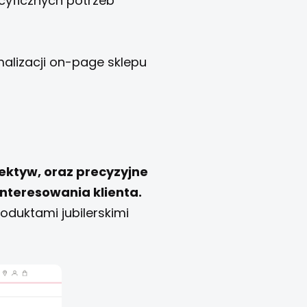
yficznych potrzeb
alizacji on-page sklepu
ektyw, oraz precyzyjne
interesowania klienta.
duktami jubilerskimi