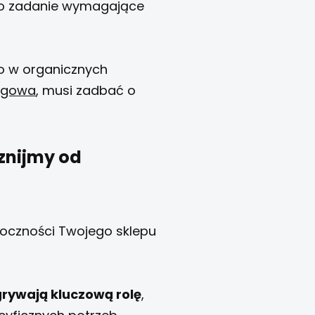
 to zadanie wymagające
ko w organicznych
ngowa
, musi zadbać o
cznijmy od
doczności Twojego sklepu
grywają kluczową rolę
,