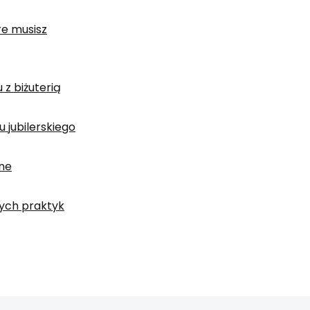
re musisz
u z biżuterią
 jubilerskiego
ane
zych praktyk