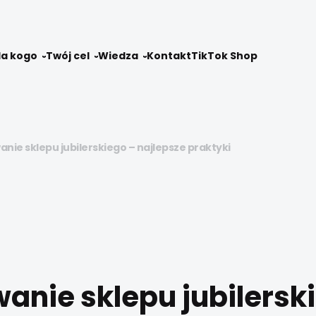
la kogo
Twój cel
Wiedza
Kontakt
TikTok Shop
nie sklepu jubilerskiego – najlepsze praktyki
anie sklepu jubilersk