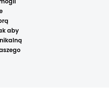
 mogli
e
brą
tak aby
unikalną
naszego