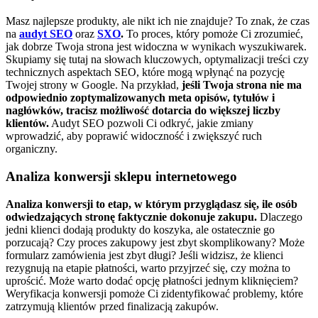
Masz najlepsze produkty, ale nikt ich nie znajduje? To znak, że czas
na
audyt SEO
oraz
SXO
.
To proces, który pomoże Ci zrozumieć,
jak dobrze Twoja strona jest widoczna w wynikach wyszukiwarek.
Skupiamy się tutaj na słowach kluczowych, optymalizacji treści czy
technicznych aspektach SEO, które mogą wpłynąć na pozycję
Twojej strony w Google.
Na przykład,
jeśli Twoja strona nie ma
odpowiednio zoptymalizowanych meta opisów, tytułów i
nagłówków, tracisz możliwość dotarcia do większej liczby
klientów.
Audyt SEO pozwoli Ci odkryć, jakie zmiany
wprowadzić, aby poprawić widoczność i zwiększyć ruch
organiczny.
Analiza konwersji sklepu internetowego
Analiza konwersji to etap, w którym przyglądasz się, ile osób
odwiedzających stronę faktycznie dokonuje zakupu.
Dlaczego
jedni klienci dodają produkty do koszyka, ale ostatecznie go
porzucają? Czy proces zakupowy jest zbyt skomplikowany? Może
formularz zamówienia jest zbyt długi?
Jeśli widzisz, że klienci
rezygnują na etapie płatności, warto przyjrzeć się, czy można to
uprościć. Może warto dodać opcję płatności jednym kliknięciem?
Weryfikacja konwersji pomoże Ci zidentyfikować problemy, które
zatrzymują klientów przed finalizacją zakupów.