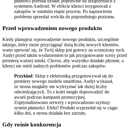
płatności przestał działać poprawnie na urządzeniach z
systemem Android. W efekcie klienci rezygnowali z
zakupów w ostatnim etapie procesu. Po naprawieniu
problemu sprzedaż wróciła do poprzedniego poziomu.
Przed wprowadzeniem nowego produktu
Kiedy planujesz wprowadzenie nowego produktu, szczególnie
takiego, który może przyciągnąć dużą liczbę nowych klientów,
warto upewnić się, że Twój sklep jest gotowy na wzmożony ruch.
Audyt przed takim wydarzeniem to jak przygotowanie sceny przed
premierą ważnej sztuki. Chcesz, aby wszystko działało płynnie, a
klienci nie mieli żadnych problemów podczas zakupów.
Przykład
: Sklep z elektroniką przygotowywał się do
premiery nowego modelu smartfona. Audyt wykazał,
że strona mogłaby nie wytrzymać tak dużej liczby
odwiedzających. To z kolei mogło doprowadzić do
awarii podczas kampanii promocyjnej.
Zoptymalizowano serwery i wprowadzono szybszy
system płatności. Efekt? Produkt wyprzedał się w ciągu
kilku dni, a strona działała bez zarzutu.
Gdy rośnie konkurencja