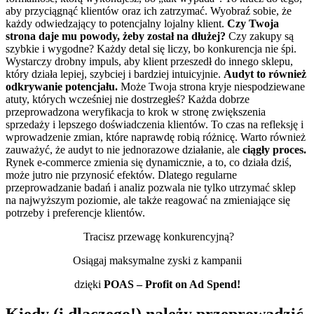
aby przyciągnąć klientów oraz ich zatrzymać. Wyobraź sobie, że
każdy odwiedzający to potencjalny lojalny klient.
Czy Twoja
strona daje mu powody, żeby został na dłużej?
Czy zakupy są
szybkie i wygodne? Każdy detal się liczy, bo konkurencja nie śpi.
Wystarczy drobny impuls, aby klient przeszedł do innego sklepu,
który działa lepiej, szybciej i bardziej intuicyjnie.
Audyt to również
odkrywanie potencjału.
Może Twoja strona kryje niespodziewane
atuty, których wcześniej nie dostrzegłeś? Każda dobrze
przeprowadzona weryfikacja to krok w stronę zwiększenia
sprzedaży i lepszego doświadczenia klientów. To czas na refleksję i
wprowadzenie zmian, które naprawdę robią różnicę.
Warto również
zauważyć, że audyt to nie jednorazowe działanie, ale
ciągły proces.
Rynek e-commerce zmienia się dynamicznie, a to, co działa dziś,
może jutro nie przynosić efektów. Dlatego regularne
przeprowadzanie badań i analiz pozwala nie tylko utrzymać sklep
na najwyższym poziomie, ale także reagować na zmieniające się
potrzeby i preferencje klientów.
Tracisz przewagę konkurencyjną?
Osiągaj maksymalne zyski z kampanii
dzięki
POAS – Profit on Ad Spend!
Kiedy (i dlaczego!) należy przeprowadzić