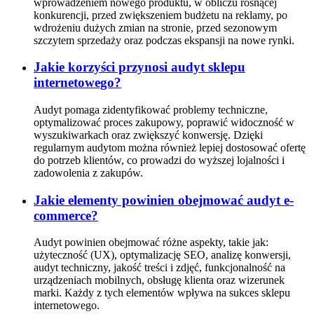
wprowadzeniem nowego produktu, w obliczu rosnącej
konkurencji, przed zwiększeniem budżetu na reklamy, po
wdrożeniu dużych zmian na stronie, przed sezonowym
szczytem sprzedaży oraz podczas ekspansji na nowe rynki.
Jakie korzyści przynosi audyt sklepu
internetowego?
Audyt pomaga zidentyfikować problemy techniczne,
optymalizować proces zakupowy, poprawić widoczność w
wyszukiwarkach oraz zwiększyć konwersję. Dzięki
regularnym audytom można również lepiej dostosować ofertę
do potrzeb klientów, co prowadzi do wyższej lojalności i
zadowolenia z zakupów.
Jakie elementy powinien obejmować audyt e-
commerce?
Audyt powinien obejmować różne aspekty, takie jak:
użyteczność (UX), optymalizację SEO, analizę konwersji,
audyt techniczny, jakość treści i zdjęć, funkcjonalność na
urządzeniach mobilnych, obsługę klienta oraz wizerunek
marki. Każdy z tych elementów wpływa na sukces sklepu
internetowego.