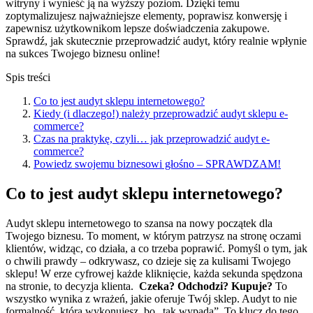
witryny i wynieść ją na wyższy poziom. Dzięki temu
zoptymalizujesz najważniejsze elementy, poprawisz konwersję i
zapewnisz użytkownikom lepsze doświadczenia zakupowe.
Sprawdź, jak skutecznie przeprowadzić audyt, który realnie wpłynie
na sukces Twojego biznesu online!
Spis treści
Co to jest audyt sklepu internetowego?
Kiedy (i dlaczego!) należy przeprowadzić audyt sklepu e-
commerce?
Czas na praktykę, czyli… jak przeprowadzić audyt e-
commerce?
Powiedz swojemu biznesowi głośno – SPRAWDZAM!
Co to jest audyt sklepu internetowego?
Audyt sklepu internetowego to szansa na nowy początek dla
Twojego biznesu. To moment, w którym patrzysz na stronę oczami
klientów, widząc, co działa, a co trzeba poprawić. Pomyśl o tym, jak
o chwili prawdy – odkrywasz, co dzieje się za kulisami Twojego
sklepu! W erze cyfrowej każde kliknięcie, każda sekunda spędzona
na stronie, to decyzja klienta.
Czeka? Odchodzi? Kupuje?
To
wszystko wynika z wrażeń, jakie oferuje Twój sklep.
Audyt to nie
formalność, którą wykonujesz, bo „tak wypada”. To klucz do tego,