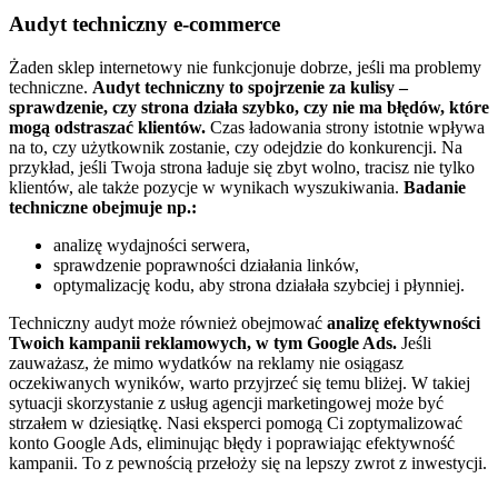
Audyt techniczny e-commerce
Żaden sklep internetowy nie funkcjonuje dobrze, jeśli ma problemy
techniczne.
Audyt techniczny to spojrzenie za kulisy –
sprawdzenie, czy strona działa szybko, czy nie ma błędów, które
mogą odstraszać klientów.
Czas ładowania strony istotnie wpływa
na to, czy użytkownik zostanie, czy odejdzie do konkurencji.
Na
przykład, jeśli Twoja strona ładuje się zbyt wolno, tracisz nie tylko
klientów, ale także pozycje w wynikach wyszukiwania.
Badanie
techniczne obejmuje np.:
analizę wydajności serwera,
sprawdzenie poprawności działania linków,
optymalizację kodu, aby strona działała szybciej i płynniej.
Techniczny audyt może również obejmować
analizę efektywności
Twoich kampanii reklamowych, w tym Google Ads.
Jeśli
zauważasz, że mimo wydatków na reklamy nie osiągasz
oczekiwanych wyników, warto przyjrzeć się temu bliżej. W takiej
sytuacji skorzystanie z usług agencji marketingowej może być
strzałem w dziesiątkę. Nasi eksperci pomogą Ci zoptymalizować
konto Google Ads, eliminując błędy i poprawiając efektywność
kampanii. To z pewnością przełoży się na lepszy zwrot z inwestycji.