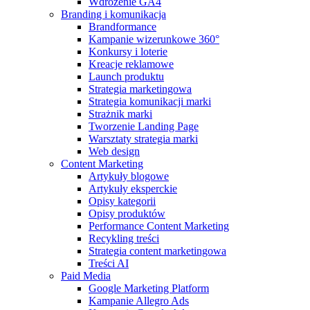
Wdrożenie GA4
Branding i komunikacja
Brandformance
Kampanie wizerunkowe 360°
Konkursy i loterie
Kreacje reklamowe
Launch produktu
Strategia marketingowa
Strategia komunikacji marki
Strażnik marki
Tworzenie Landing Page
Warsztaty strategia marki
Web design
Content Marketing
Artykuły blogowe
Artykuły eksperckie
Opisy kategorii
Opisy produktów
Performance Content Marketing
Recykling treści
Strategia content marketingowa
Treści AI
Paid Media
Google Marketing Platform
Kampanie Allegro Ads