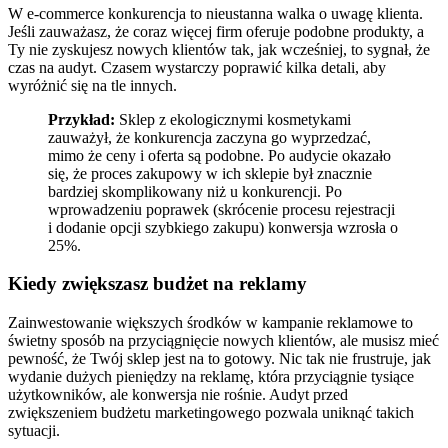
W e-commerce konkurencja to nieustanna walka o uwagę klienta.
Jeśli zauważasz, że coraz więcej firm oferuje podobne produkty, a
Ty nie zyskujesz nowych klientów tak, jak wcześniej, to sygnał, że
czas na audyt. Czasem wystarczy poprawić kilka detali, aby
wyróżnić się na tle innych.
Przykład:
Sklep z ekologicznymi kosmetykami
zauważył, że konkurencja zaczyna go wyprzedzać,
mimo że ceny i oferta są podobne. Po audycie okazało
się, że proces zakupowy w ich sklepie był znacznie
bardziej skomplikowany niż u konkurencji. Po
wprowadzeniu poprawek (skrócenie procesu rejestracji
i dodanie opcji szybkiego zakupu) konwersja wzrosła o
25%.
Kiedy zwiększasz budżet na reklamy
Zainwestowanie większych środków w kampanie reklamowe to
świetny sposób na przyciągnięcie nowych klientów, ale musisz mieć
pewność, że Twój sklep jest na to gotowy. Nic tak nie frustruje, jak
wydanie dużych pieniędzy na reklamę, która przyciągnie tysiące
użytkowników, ale konwersja nie rośnie. Audyt przed
zwiększeniem budżetu marketingowego pozwala uniknąć takich
sytuacji.