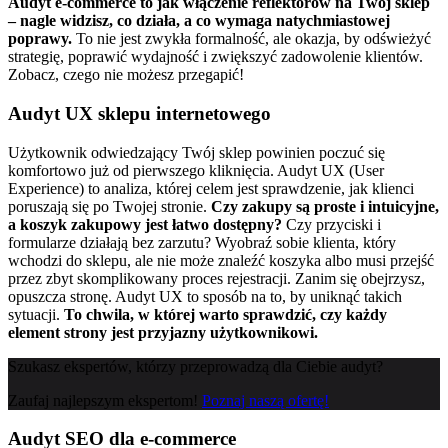
Audyt e-commerce to jak włączenie reflektorów na Twój sklep
– nagle widzisz, co działa, a co wymaga natychmiastowej
poprawy.
To nie jest zwykła formalność, ale okazja, by odświeżyć
strategię, poprawić wydajność i zwiększyć zadowolenie klientów.
Zobacz, czego nie możesz przegapić!
Audyt UX sklepu internetowego
Użytkownik odwiedzający Twój sklep powinien poczuć się
komfortowo już od pierwszego kliknięcia. Audyt UX (User
Experience) to analiza, której celem jest sprawdzenie, jak klienci
poruszają się po Twojej stronie.
Czy zakupy są proste i intuicyjne,
a koszyk zakupowy jest łatwo dostępny?
Czy przyciski i
formularze działają bez zarzutu?
Wyobraź sobie klienta, który
wchodzi do sklepu, ale nie może znaleźć koszyka albo musi przejść
przez zbyt skomplikowany proces rejestracji. Zanim się obejrzysz,
opuszcza stronę. Audyt UX to sposób na to, by uniknąć takich
sytuacji.
To chwila, w której warto sprawdzić, czy każdy
element strony jest przyjazny użytkownikowi.
Szukasz ekspertów, którzy przeprowadzą dla Ciebie audyt?
Zaufaj najlepszym ekspertom!
Poznaj naszą ofertę!
Audyt SEO dla e-commerce