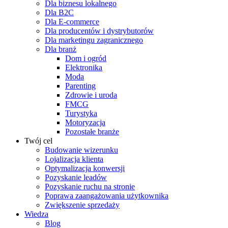
Dla biznesu lokalnego
Dla B2C
Dla E-commerce
Dla producentów i dystrybutorów
Dla marketingu zagranicznego
Dla branż
Dom i ogród
Elektronika
Moda
Parenting
Zdrowie i uroda
FMCG
Turystyka
Motoryzacja
Pozostałe branże
Twój cel
Budowanie wizerunku
Lojalizacja klienta
Optymalizacja konwersji
Pozyskanie leadów
Pozyskanie ruchu na stronie
Poprawa zaangażowania użytkownika
Zwiększenie sprzedaży
Wiedza
Blog