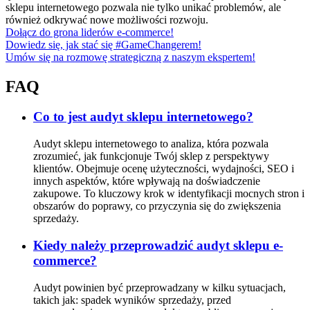
sklepu internetowego pozwala nie tylko unikać problemów, ale
również odkrywać nowe możliwości rozwoju.
Dołącz do grona liderów e-commerce!
Dowiedz się, jak stać się #GameChangerem!
Umów się na rozmowę strategiczną z naszym ekspertem!
FAQ
Co to jest audyt sklepu internetowego?
Audyt sklepu internetowego to analiza, która pozwala
zrozumieć, jak funkcjonuje Twój sklep z perspektywy
klientów. Obejmuje ocenę użyteczności, wydajności, SEO i
innych aspektów, które wpływają na doświadczenie
zakupowe. To kluczowy krok w identyfikacji mocnych stron i
obszarów do poprawy, co przyczynia się do zwiększenia
sprzedaży.
Kiedy należy przeprowadzić audyt sklepu e-
commerce?
Audyt powinien być przeprowadzany w kilku sytuacjach,
takich jak: spadek wyników sprzedaży, przed