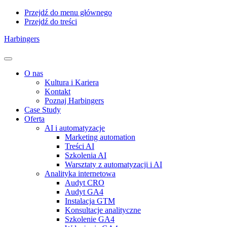
Przejdź do menu głównego
Przejdź do treści
Harbingers
Menu
O nas
Kultura i Kariera
Kontakt
Poznaj Harbingers
Case Study
Oferta
AI i automatyzacje
Marketing automation
Treści AI
Szkolenia AI
Warsztaty z automatyzacji i AI
Analityka internetowa
Audyt CRO
Audyt GA4
Instalacja GTM
Konsultacje analityczne
Szkolenie GA4