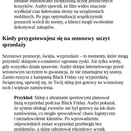
zmianie odnotowano zwiększoną liczbę porzuconych
koszyków. Audyt ujawnił, że film wideo znacznie
wydłużał czas ładowania strony na urządzeniach
mobilnych. Po jego optymalizacji współczynnik
porzuceń wrócił do normy, a klienci mogli swobodnie
dokonywać zakupów.
Kiedy przygotowujesz się na sezonowy szczyt
sprzedaży
Sezonowe promocje, święta, wyprzedaże – to momenty, które mogą
przynieść sklepom e-commerce ogromne zyski. Ale tylko wtedy,
gdy wszystko działa sprawnie. Audyt sklepu internetowego przed
sezonowym szczytem to gwarancja, że nie zmarnujesz tej szansy.
Zanim ruszysz z kampanią Black Friday czy wyprzedażą
świąteczną, upewnij się, że Twój sklep jest gotowy na wzmożony
ruch i większe zamówienia.
Przykład
: Sklep z ubraniami sportowymi planował
dużą wyprzedaż podczas Black Friday. Audyt pokazał,
że system obsługi zwrotów nie był gotowy na tak duże
zamówienia, co mogło spowodować chaos logistyczny
i niezadowolenie klientów. Po wprowadzeniu
odpowiednich zmian wyprzedaż przebiegła bez
problemów, a sklep odnotował rekordowy wynik