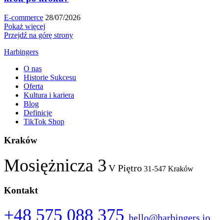
E-commerce
28/07/2026
Pokaż więcej
Przejdź na górę strony
Harbingers
O nas
Historie Sukcesu
Oferta
Kultura i kariera
Blog
Definicje
TikTok Shop
Kraków
Mosiężnicza 3
V Piętro
31-547 Kraków
Kontakt
+48 575 088 375
hello@harbingers.io