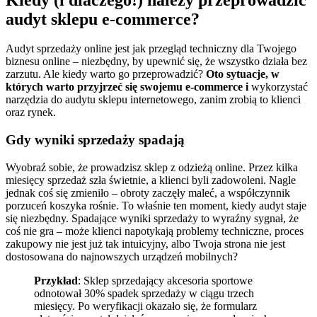
audyt sklepu e-commerce?
Audyt sprzedaży online jest jak przegląd techniczny dla Twojego
biznesu online – niezbędny, by upewnić się, że wszystko działa bez
zarzutu. Ale kiedy warto go przeprowadzić?
Oto sytuacje, w
których warto przyjrzeć się swojemu e-commerce i
wykorzystać
narzędzia do audytu sklepu internetowego, zanim zrobią to klienci
oraz rynek.
Gdy wyniki sprzedaży spadają
Wyobraź sobie, że prowadzisz sklep z odzieżą online. Przez kilka
miesięcy sprzedaż szła świetnie, a klienci byli zadowoleni. Nagle
jednak coś się zmieniło – obroty zaczęły maleć, a współczynnik
porzuceń koszyka rośnie. To właśnie ten moment, kiedy audyt staje
się niezbędny. Spadające wyniki sprzedaży to wyraźny sygnał, że
coś nie gra – może klienci napotykają problemy techniczne, proces
zakupowy nie jest już tak intuicyjny, albo Twoja strona nie jest
dostosowana do najnowszych urządzeń mobilnych?
Przykład
: Sklep sprzedający akcesoria sportowe
odnotował 30% spadek sprzedaży w ciągu trzech
miesięcy. Po weryfikacji okazało się, że formularz