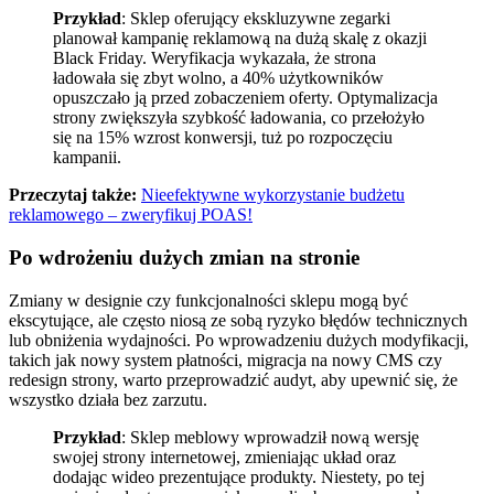
Przykład
: Sklep oferujący ekskluzywne zegarki
planował kampanię reklamową na dużą skalę z okazji
Black Friday. Weryfikacja wykazała, że strona
ładowała się zbyt wolno, a 40% użytkowników
opuszczało ją przed zobaczeniem oferty. Optymalizacja
strony zwiększyła szybkość ładowania, co przełożyło
się na 15% wzrost konwersji, tuż po rozpoczęciu
kampanii.
Przeczytaj także:
Nieefektywne wykorzystanie budżetu
reklamowego – zweryfikuj POAS!
Po wdrożeniu dużych zmian na stronie
Zmiany w designie czy funkcjonalności sklepu mogą być
ekscytujące, ale często niosą ze sobą ryzyko błędów technicznych
lub obniżenia wydajności. Po wprowadzeniu dużych modyfikacji,
takich jak nowy system płatności, migracja na nowy CMS czy
redesign strony, warto przeprowadzić audyt, aby upewnić się, że
wszystko działa bez zarzutu.
Przykład
: Sklep meblowy wprowadził nową wersję
swojej strony internetowej, zmieniając układ oraz
dodając wideo prezentujące produkty. Niestety, po tej