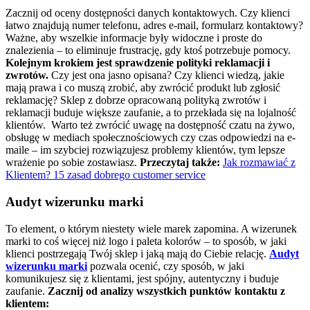
Zacznij od oceny dostępności danych kontaktowych. Czy klienci
łatwo znajdują numer telefonu, adres e-mail, formularz kontaktowy?
Ważne, aby wszelkie informacje były widoczne i proste do
znalezienia – to eliminuje frustrację, gdy ktoś potrzebuje pomocy.
Kolejnym krokiem jest sprawdzenie polityki reklamacji i
zwrotów.
Czy jest ona jasno opisana? Czy klienci wiedzą, jakie
mają prawa i co muszą zrobić, aby zwrócić produkt lub zgłosić
reklamację? Sklep z dobrze opracowaną polityką zwrotów i
reklamacji buduje większe zaufanie, a to przekłada się na lojalność
klientów.
Warto też zwrócić uwagę na dostępność czatu na żywo,
obsługę w mediach społecznościowych czy czas odpowiedzi na e-
maile – im szybciej rozwiązujesz problemy klientów, tym lepsze
wrażenie po sobie zostawiasz.
Przeczytaj także:
Jak rozmawiać z
Klientem? 15 zasad dobrego customer service
Audyt wizerunku marki
To element, o którym niestety wiele marek zapomina. A wizerunek
marki to coś więcej niż logo i paleta kolorów – to sposób, w jaki
klienci postrzegają Twój sklep i jaką mają do Ciebie relację.
Audyt
wizerunku marki
pozwala ocenić, czy sposób, w jaki
komunikujesz się z klientami, jest spójny, autentyczny i buduje
zaufanie.
Zacznij od analizy wszystkich punktów kontaktu z
klientem: