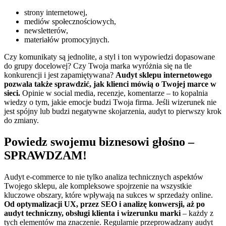
strony internetowej,
mediów społecznościowych,
newsletterów,
materiałów promocyjnych.
Czy komunikaty są jednolite, a styl i ton wypowiedzi dopasowane
do grupy docelowej? Czy Twoja marka wyróżnia się na tle
konkurencji i jest zapamiętywana?
Audyt sklepu internetowego
pozwala także sprawdzić, jak klienci mówią o Twojej marce w
sieci.
Opinie w social media, recenzje, komentarze – to kopalnia
wiedzy o tym, jakie emocje budzi Twoja firma. Jeśli wizerunek nie
jest spójny lub budzi negatywne skojarzenia, audyt to pierwszy krok
do zmiany.
Powiedz swojemu biznesowi głośno –
SPRAWDZAM!
Audyt e-commerce to nie tylko analiza technicznych aspektów
Twojego sklepu, ale kompleksowe spojrzenie na wszystkie
kluczowe obszary, które wpływają na sukces w sprzedaży online.
Od optymalizacji UX, przez SEO i analizę konwersji, aż po
audyt techniczny, obsługi klienta i wizerunku marki
– każdy z
tych elementów ma znaczenie. Regularnie przeprowadzany audyt