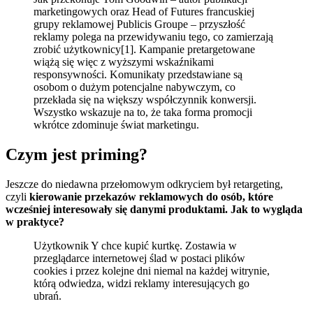
marketingowych oraz Head of Futures francuskiej
grupy reklamowej Publicis Groupe – przyszłość
reklamy polega na przewidywaniu tego, co zamierzają
zrobić użytkownicy[1]. Kampanie pretargetowane
wiążą się więc z wyższymi wskaźnikami
responsywności. Komunikaty przedstawiane są
osobom o dużym potencjalne nabywczym, co
przekłada się na większy współczynnik konwersji.
Wszystko wskazuje na to, że taka forma promocji
wkrótce zdominuje świat marketingu.
Czym jest priming?
Jeszcze do niedawna przełomowym odkryciem był retargeting,
czyli
kierowanie przekazów reklamowych do osób, które
wcześniej interesowały się danymi produktami. Jak to wygląda
w praktyce?
Użytkownik Y chce kupić kurtkę. Zostawia w
przeglądarce internetowej ślad w postaci plików
cookies i przez kolejne dni niemal na każdej witrynie,
którą odwiedza, widzi reklamy interesujących go
ubrań.