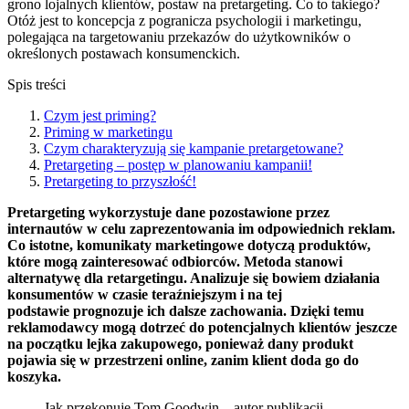
grono lojalnych klientów, postaw na pretargeting. Co to takiego?
Otóż jest to koncepcja z pogranicza psychologii i marketingu,
polegająca na targetowaniu przekazów do użytkowników o
określonych postawach konsumenckich.
Spis treści
Czym jest priming?
Priming w marketingu
Czym charakteryzują się kampanie pretargetowane?
Pretargeting – postęp w planowaniu kampanii!
Pretargeting to przyszłość!
Pretargeting wykorzystuje dane pozostawione przez
internautów w celu zaprezentowania im odpowiednich reklam.
Co istotne, komunikaty marketingowe dotyczą produktów,
które mogą zainteresować odbiorców. Metoda stanowi
alternatywę dla retargetingu. Analizuje się bowiem działania
konsumentów w czasie teraźniejszym i na tej
podstawie prognozuje ich dalsze zachowania. Dzięki temu
reklamodawcy mogą dotrzeć do potencjalnych klientów jeszcze
na początku lejka zakupowego, ponieważ dany produkt
pojawia się w przestrzeni online, zanim klient doda go do
koszyka.
Jak przekonuje Tom Goodwin – autor publikacji