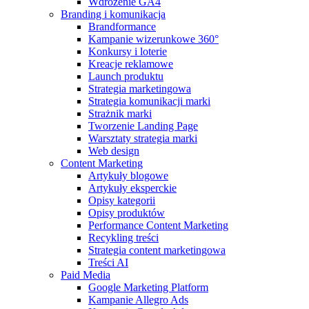
Wdrożenie GA4
Branding i komunikacja
Brandformance
Kampanie wizerunkowe 360°
Konkursy i loterie
Kreacje reklamowe
Launch produktu
Strategia marketingowa
Strategia komunikacji marki
Strażnik marki
Tworzenie Landing Page
Warsztaty strategia marki
Web design
Content Marketing
Artykuły blogowe
Artykuły eksperckie
Opisy kategorii
Opisy produktów
Performance Content Marketing
Recykling treści
Strategia content marketingowa
Treści AI
Paid Media
Google Marketing Platform
Kampanie Allegro Ads