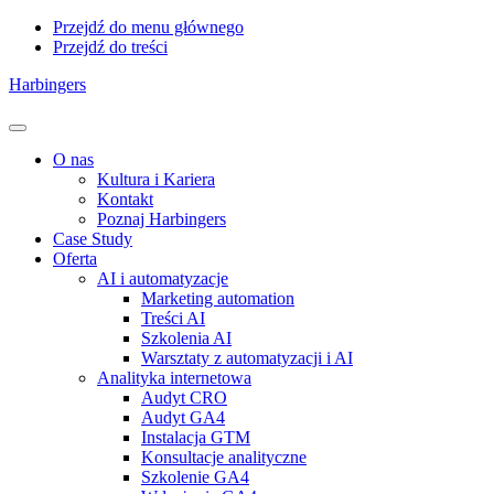
Przejdź do menu głównego
Przejdź do treści
Harbingers
Menu
O nas
Kultura i Kariera
Kontakt
Poznaj Harbingers
Case Study
Oferta
AI i automatyzacje
Marketing automation
Treści AI
Szkolenia AI
Warsztaty z automatyzacji i AI
Analityka internetowa
Audyt CRO
Audyt GA4
Instalacja GTM
Konsultacje analityczne
Szkolenie GA4