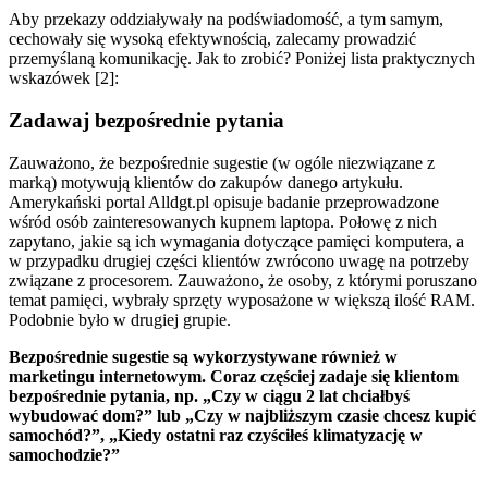
Aby przekazy oddziaływały na podświadomość, a tym samym,
cechowały się wysoką efektywnością, zalecamy prowadzić
przemyślaną komunikację. Jak to zrobić? Poniżej lista praktycznych
wskazówek [2]:
Zadawaj bezpośrednie pytania
Zauważono, że bezpośrednie sugestie (w ogóle niezwiązane z
marką) motywują klientów do zakupów danego artykułu.
Amerykański portal Alldgt.pl opisuje badanie przeprowadzone
wśród osób zainteresowanych kupnem laptopa. Połowę z nich
zapytano, jakie są ich wymagania dotyczące pamięci komputera, a
w przypadku drugiej części klientów zwrócono uwagę na potrzeby
związane z procesorem. Zauważono, że osoby, z którymi poruszano
temat pamięci, wybrały sprzęty wyposażone w większą ilość RAM.
Podobnie było w drugiej grupie.
Bezpośrednie sugestie są wykorzystywane również w
marketingu internetowym. Coraz częściej zadaje się klientom
bezpośrednie pytania, np. „Czy w ciągu 2 lat chciałbyś
wybudować dom?” lub „Czy w najbliższym czasie chcesz kupić
samochód?”, „Kiedy ostatni raz czyściłeś klimatyzację w
samochodzie?”