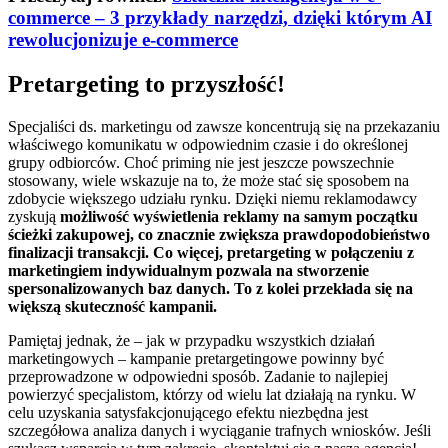
commerce – 3 przykłady narzędzi, dzięki którym AI
rewolucjonizuje e-commerce
Pretargeting to przyszłość!
Specjaliści ds. marketingu od zawsze koncentrują się na przekazaniu
właściwego komunikatu w odpowiednim czasie i do określonej
grupy odbiorców. Choć priming nie jest jeszcze powszechnie
stosowany, wiele wskazuje na to, że może stać się sposobem na
zdobycie większego udziału rynku. Dzięki niemu reklamodawcy
zyskują
możliwość wyświetlenia reklamy na samym początku
ścieżki zakupowej, co znacznie zwiększa prawdopodobieństwo
finalizacji transakcji. Co więcej, pretargeting w połączeniu z
marketingiem indywidualnym pozwala na stworzenie
spersonalizowanych baz danych. To z kolei przekłada się na
większą skuteczność kampanii.
Pamiętaj jednak, że – jak w przypadku wszystkich działań
marketingowych – kampanie pretargetingowe powinny być
przeprowadzone w odpowiedni sposób. Zadanie to najlepiej
powierzyć specjalistom, którzy od wielu lat działają na rynku. W
celu uzyskania satysfakcjonującego efektu niezbędna jest
szczegółowa analiza danych i wyciąganie trafnych wniosków. Jeśli