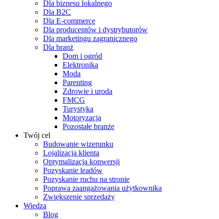
Dla biznesu lokalnego
Dla B2C
Dla E-commerce
Dla producentów i dystrybutorów
Dla marketingu zagranicznego
Dla branż
Dom i ogród
Elektronika
Moda
Parenting
Zdrowie i uroda
FMCG
Turystyka
Motoryzacja
Pozostałe branże
Twój cel
Budowanie wizerunku
Lojalizacja klienta
Optymalizacja konwersji
Pozyskanie leadów
Pozyskanie ruchu na stronie
Poprawa zaangażowania użytkownika
Zwiększenie sprzedaży
Wiedza
Blog