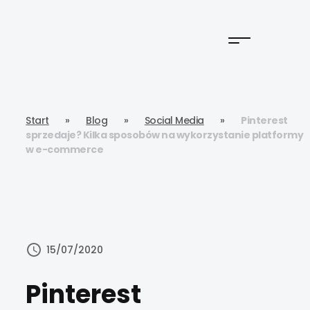
Start
»
Blog
»
Social Media
»
Pinterest
sprzedaje? Kilka sposobów na wykorzystanie platformy
w e-commerce
15/07/2020
Pinterest