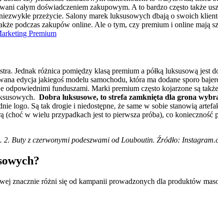
owani całym doświadczeniem zakupowym. A to bardzo często także us
niezwykłe przeżycie. Salony marek luksusowych dbają o swoich klientó
kże podczas zakupów online. Ale o tym, czy premium i online mają sz
Marketing Premium
stra. Jednak różnica pomiędzy klasą premium a półką luksusową jest 
wana edycja jakiegoś modelu samochodu, która ma dodane sporo bajeró
 odpowiednimi funduszami. Marki premium często kojarzone są także z 
uksusowych.
Dobra luksusowe, to strefa zamknięta dla grona wyb
e logo. Są tak drogie i niedostępne, że same w sobie stanowią artefakt
rą (choć w wielu przypadkach jest to pierwsza próba), co konieczność 
. 2. Buty z czerwonymi podeszwami od Louboutin. Źródło: Instagram
usowych?
owej znacznie różni się od kampanii prowadzonych dla produktów ma