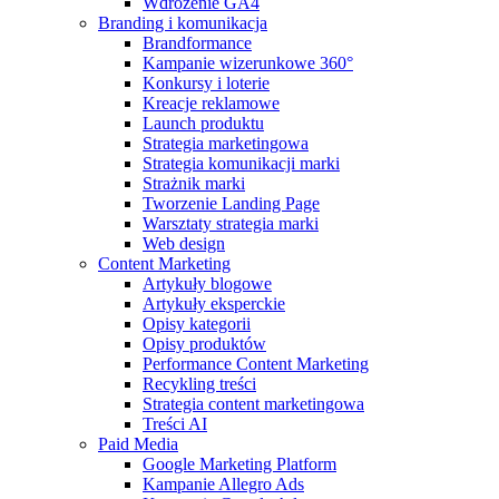
Wdrożenie GA4
Branding i komunikacja
Brandformance
Kampanie wizerunkowe 360°
Konkursy i loterie
Kreacje reklamowe
Launch produktu
Strategia marketingowa
Strategia komunikacji marki
Strażnik marki
Tworzenie Landing Page
Warsztaty strategia marki
Web design
Content Marketing
Artykuły blogowe
Artykuły eksperckie
Opisy kategorii
Opisy produktów
Performance Content Marketing
Recykling treści
Strategia content marketingowa
Treści AI
Paid Media
Google Marketing Platform
Kampanie Allegro Ads