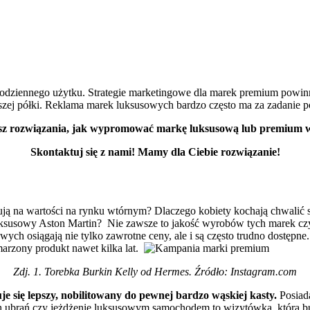
codziennego użytku. Strategie marketingowe dla marek premium powin
j półki. Reklama marek luksusowych bardzo często ma za zadanie podk
z rozwiązania, jak wypromować markę luksusową lub premium w
Skontaktuj się z nami! Mamy dla Ciebie rozwiązanie!
skują na wartości na rynku wtórnym? Dlaczego kobiety kochają chwali
uksusowy Aston Martin?
Nie zawsze to jakość wyrobów tych marek cz
ch osiągają nie tylko zawrotne ceny, ale i są często trudno dostępne
arzony produkt nawet kilka lat.
Zdj. 1. Torebka Burkin Kelly od Hermes. Źródło: Instagram.com
e się lepszy, nobilitowany do pewnej bardzo wąskiej kasty.
Posiada
h ubrań czy jeżdżenie luksusowym samochodem to wizytówka, która b