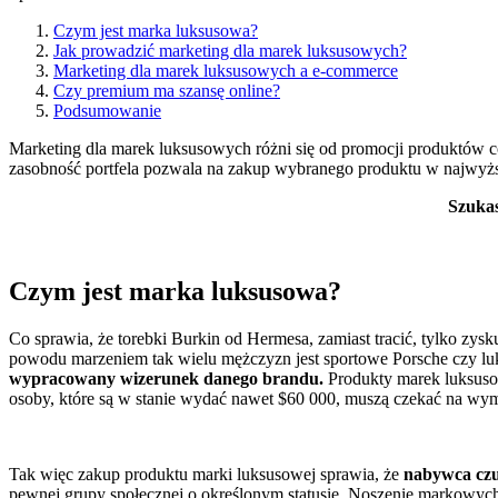
Czym jest marka luksusowa?
Jak prowadzić marketing dla marek luksusowych?
Marketing dla marek luksusowych a e-commerce
Czy premium ma szansę online?
Podsumowanie
Marketing dla marek luksusowych różni się od promocji produktów 
zasobność portfela pozwala na zakup wybranego produktu w najwyższe
Szukas
Czym jest marka luksusowa?
Co sprawia, że torebki Burkin od Hermesa, zamiast tracić, tylko zy
powodu marzeniem tak wielu mężczyzn jest sportowe Porsche czy l
wypracowany wizerunek danego brandu.
Produkty marek luksusowy
osoby, które są w stanie wydać nawet $60 000, muszą czekać na wym
Tak więc zakup produktu marki luksusowej sprawia, że
nabywca czuj
pewnej grupy społecznej o określonym statusie. Noszenie markowyc