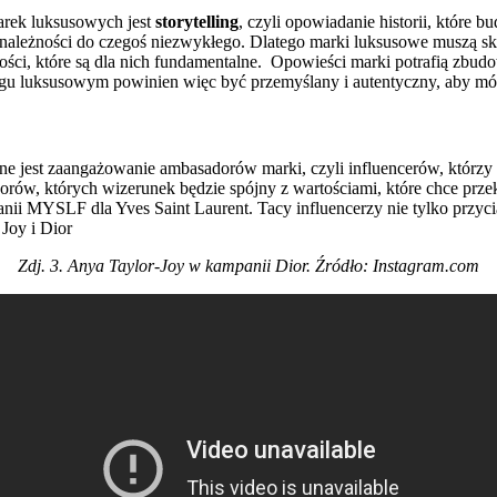
arek luksusowych jest
storytelling
, czyli opowiadanie historii, które 
eżności do czegoś niezwykłego. Dlatego marki luksusowe muszą skupić 
ości, które są dla nich fundamentalne.
Opowieści marki potrafią zbudow
u luksusowym powinien więc być przemyślany i autentyczny, aby mógł 
ne jest zaangażowanie ambasadorów marki, czyli influencerów, którzy 
dorów, których wizerunek będzie spójny z wartościami, które chce prz
nii MYSLF dla Yves Saint Laurent. Tacy influencerzy nie tylko przycią
Zdj. 3. Anya Taylor-Joy w kampanii Dior. Źródło: Instagram.com