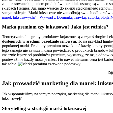
zainteresowane kupieniem produktów marki luksusowej są zainteres
sklepach Hermes. Już samo wejście do sklepu stacjonarnego stanowi 
samym sklepie.
Marki luksusowe nie zaniedbują swoich odbiorców ta
marek luksusowych? – Wywiad z Dominiką Trawką, autorką bloga 
Marka premium czy luksusowa? Jaka jest różnica?
Teoretycznie obie grupy produktów kojarzone są z czymś drogim i ek
dostępnych w średnim przedziale cenowym.
To na przykład limito
popularnej marki. Produkty premium może kupić każdy, kto dysponuje
tego samego nie zawsze można powiedzieć o produktach brandów l
znacznie lepsze od produktów premium, wystarczy, że mają odpowiedni
ponieważ nie każdy może je mieć. I tu nawet nie sama cena jest barie
tak sobie.
Zdj
Jak prowadzić marketing dla marek luks
Jak wspomnieliśmy na samym początku, marketing dla marki luksus
luksusowej?
Storytelling w strategii marki luksusowej