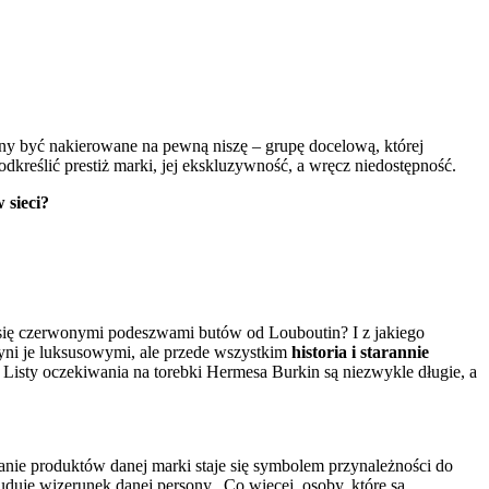
ny być nakierowane na pewną niszę – grupę docelową, której
reślić prestiż marki, jej ekskluzywność, a wręcz niedostępność.
 sieci?
ć się czerwonymi podeszwami butów od Louboutin? I z jakiego
yni je luksusowymi, ale przede wszystkim
historia i starannie
. Listy oczekiwania na torebki Hermesa Burkin są niezwykle długie, a
nie produktów danej marki staje się symbolem przynależności do
uduje wizerunek danej persony.
Co więcej, osoby, które są