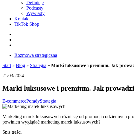
Definicje
Podcasty
Wywiady
Kontakt
TikTok Shop
Facebook
Instagram
LinkedIn
Rozmowa strategiczna
Start
»
Blog
»
Strategia
»
Marki luksusowe i premium. Jak prowad
21/03/2024
Marki luksusowe i premium. Jak prowadzi
E-commerce
Porady
Strategia
Marketing marek luksusowych różni się od promocji codziennych prod
powinien wyglądać marketing marek luksusowych?
Spis treści