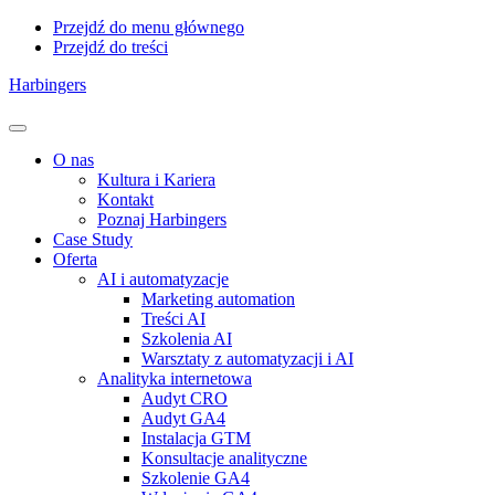
Przejdź do menu głównego
Przejdź do treści
Harbingers
Menu
O nas
Kultura i Kariera
Kontakt
Poznaj Harbingers
Case Study
Oferta
AI i automatyzacje
Marketing automation
Treści AI
Szkolenia AI
Warsztaty z automatyzacji i AI
Analityka internetowa
Audyt CRO
Audyt GA4
Instalacja GTM
Konsultacje analityczne
Szkolenie GA4