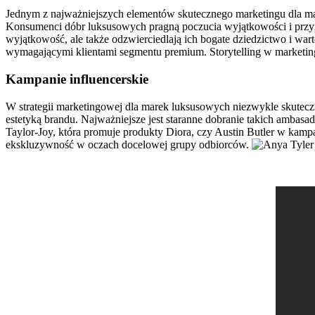
Jednym z najważniejszych elementów skutecznego marketingu dla m
Konsumenci dóbr luksusowych pragną poczucia wyjątkowości i przynal
wyjątkowość, ale także odzwierciedlają ich bogate dziedzictwo i wart
wymagającymi klientami segmentu premium. Storytelling w marketing
Kampanie influencerskie
W strategii marketingowej dla marek luksusowych niezwykle skutecz
estetyką brandu. Najważniejsze jest staranne dobranie takich ambasa
Taylor-Joy, która promuje produkty Diora, czy Austin Butler w kampa
ekskluzywność w oczach docelowej grupy odbiorców.