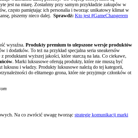
zyte jest na miarę. Zostańmy przy samym przykładzie zakupów w
w, często pamiętając ich personalia i tworząc unikatowy klimat w
ansę, piszemy nieco dalej.
Sprawdź:
Kto jest #GameChangerem
dość wyraźna.
Produkty premium to ulepszone wersje produktów
w i dodatków. To też na przykład specjalna seria sneakersów
produktami wyższej jakości, które starczą na lata. Co ciekawe,
rańców
. Marki luksusowe oferują produkty, które nie muszą być
 luksusu i władzy. Produkty luksusowe należą do tej kategorii,
przynależności do elitarnego grona, które nie przyjmuje członków ot
.com
sowych. Na co zwrócić uwagę tworząc
strategię komunikacji marki