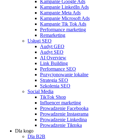
Kampanie Google Ads
Kampanie LinkedIn Ads
Kampanie Meta Ads
Kampanie Microsoft Ads
Kampanie Tik Tok Ads
Performance marketing
Remarketing
Usługi SEO
Audyt GEO
Audyt SEO
AI Overview
Link Building
Performance SEO
Pozycjonowanie lokalne
Strategia SEO
Szkolenia SEO
Social Media
TikTok Shop
Influencer marketing
Prowadzenie Facebooka
Prowadzenie Instagrama
Prowadzenie Linkedina
Prowadzenie Tiktoka
Dla kogo
Dla B2B