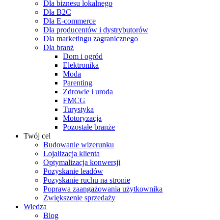
Dla biznesu lokalnego
Dla B2C
Dla E-commerce
Dla producentów i dystrybutorów
Dla marketingu zagranicznego
Dla branż
Dom i ogród
Elektronika
Moda
Parenting
Zdrowie i uroda
FMCG
Turystyka
Motoryzacja
Pozostałe branże
Twój cel
Budowanie wizerunku
Lojalizacja klienta
Optymalizacja konwersji
Pozyskanie leadów
Pozyskanie ruchu na stronie
Poprawa zaangażowania użytkownika
Zwiększenie sprzedaży
Wiedza
Blog