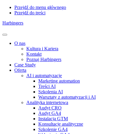
Przejdź do menu głównego
Przejdź do treści
Harbingers
Menu
O nas
Kultura i Kariera
Kontakt
Poznaj Harbingers
Case Study
Oferta
AI i automatyzacje
Marketing automation
Treści AI
Szkolenia AI
Warsztaty z automatyzacji i AI
Analityka internetowa
Audyt CRO
Audyt GA4
Instalacja GTM
Konsultacje analityczne
Szkolenie GA4