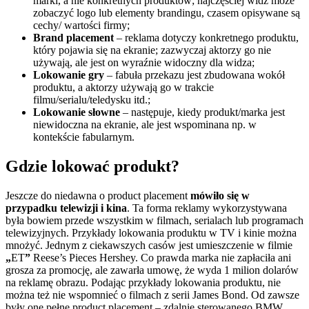
marki, a nie konkretnych produktów; najczęściej widz może
zobaczyć logo lub elementy brandingu, czasem opisywane są
cechy/ wartości firmy;
Brand placement
– reklama dotyczy konkretnego produktu,
który pojawia się na ekranie; zazwyczaj aktorzy go nie
używają, ale jest on wyraźnie widoczny dla widza;
Lokowanie gry
– fabuła przekazu jest zbudowana wokół
produktu, a aktorzy używają go w trakcie
filmu/serialu/teledysku itd.;
Lokowanie słowne
– następuje, kiedy produkt/marka jest
niewidoczna na ekranie, ale jest wspominana np. w
kontekście fabularnym.
Gdzie lokować produkt?
Jeszcze do niedawna o product placement
mówiło się w
przypadku telewizji i kina
. Ta forma reklamy wykorzystywana
była bowiem przede wszystkim w filmach, serialach lub programach
telewizyjnych. Przykłady lokowania produktu w TV i kinie można
mnożyć. Jednym z ciekawszych casów jest umieszczenie w filmie
„
ET
”
Reese’s Pieces Hershey. Co prawda marka nie zapłaciła ani
grosza za promocję, ale zawarła umowę, że wyda 1 milion dolarów
na reklamę obrazu.
Podając przykłady lokowania produktu, nie
można też nie wspomnieć o filmach z serii James Bond. Od zawsze
były one pełne product placement – zdalnie sterowanego BMW,