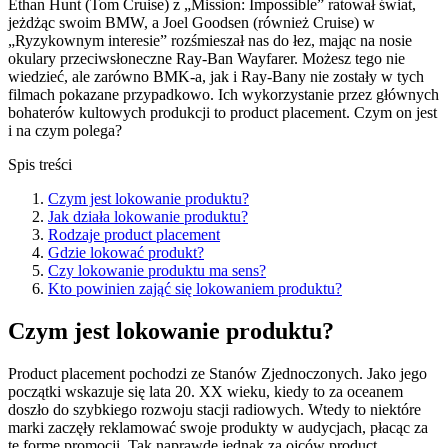
Ethan Hunt (Tom Cruise) z „Mission: Impossible” ratował świat,
jeżdżąc swoim BMW, a Joel Goodsen (również Cruise) w
„Ryzykownym interesie” rozśmieszał nas do łez, mając na nosie
okulary przeciwsłoneczne Ray-Ban Wayfarer. Możesz tego nie
wiedzieć, ale zarówno BMK-a, jak i Ray-Bany nie zostały w tych
filmach pokazane przypadkowo. Ich wykorzystanie przez głównych
bohaterów kultowych produkcji to product placement. Czym on jest
i na czym polega?
Spis treści
Czym jest lokowanie produktu?
Jak działa lokowanie produktu?
Rodzaje product placement
Gdzie lokować produkt?
Czy lokowanie produktu ma sens?
Kto powinien zająć się lokowaniem produktu?
Czym jest lokowanie produktu?
Product placement pochodzi ze Stanów Zjednoczonych. Jako jego
początki wskazuje się lata 20. XX wieku, kiedy to za oceanem
doszło do szybkiego rozwoju stacji radiowych. Wtedy to niektóre
marki zaczęły reklamować swoje produkty w audycjach, płacąc za
tę formę promocji. Tak naprawdę jednak za ojców product