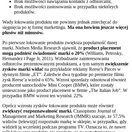
Brak możliwości nawiązania kontaktu z odbiorcami,
Brak możliwości zastosowania w przypadku niektórych
produktów.
Wady lokowania produktu nie powinny jednak zniechęcać do
sięgnięcia po tę formę marketingu.
Ma ona bowiem jeszcze więcej
plusów niż minusów.
Po pierwsze lokowanie produktu zwiększa popularność danej
marki. Nielsen Media Research ujawnił, że
product placement
mogą podnieść świadomość marki o 20%
(Williams, Petrosky,
Hernandez i Page Jr, 2011). Wzbudzanie zainteresowania
odbiorców prezentowanymi produktami, a tym samym
zwiększenie
zysków marki widać
na przykładzie reklamy Reese’s Pieces w
słynnym filmie „ET”. Zaledwie dwa tygodnie po premierze filmu
zysk Reese’a wzrósł o 65%.
Wzrost sprzedaży odnotował również
producent samochodów Mini Cooper (BMW), które zostały
umieszczone jako product placement w firmie „The Italian Job”. W
przypadku BMW wzrost ten wyniósł. 22%.
Oprócz wzrostu zysków lokowanie produktu może również
zwiększyć rozpoznawalność marki.
Czasopismo Journal of
Management and Marketing Research (JMMR) szacuje, że 57,5%
widzów [telewizji] rozpoznało markę w sklepie, w przypadku, gdy
widzieli ją wcześniej podczas programu TV
. Oznacza to, że nawet