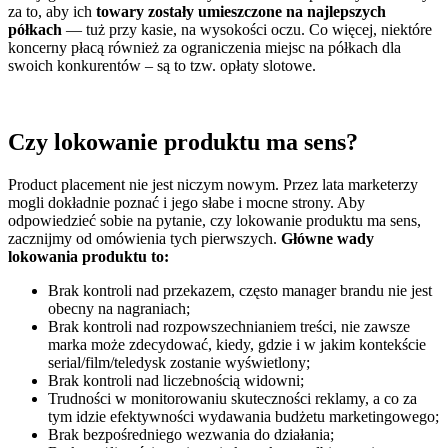
za to, aby ich
towary zostały umieszczone na najlepszych
półkach
— tuż przy kasie, na wysokości oczu. Co więcej, niektóre
koncerny płacą również za ograniczenia miejsc na półkach dla
swoich konkurentów – są to tzw. opłaty slotowe.
Czy lokowanie produktu ma sens?
Product placement nie jest niczym nowym. Przez lata marketerzy
mogli dokładnie poznać i jego słabe i mocne strony. Aby
odpowiedzieć sobie na pytanie, czy lokowanie produktu ma sens,
zacznijmy od omówienia tych pierwszych.
Główne wady
lokowania produktu to:
Brak kontroli nad przekazem, często manager brandu nie jest
obecny na nagraniach;
Brak kontroli nad rozpowszechnianiem treści, nie zawsze
marka może zdecydować, kiedy, gdzie i w jakim kontekście
serial/film/teledysk zostanie wyświetlony;
Brak kontroli nad liczebnością widowni;
Trudności w monitorowaniu skuteczności reklamy, a co za
tym idzie efektywności wydawania budżetu marketingowego;
Brak bezpośredniego wezwania do działania;