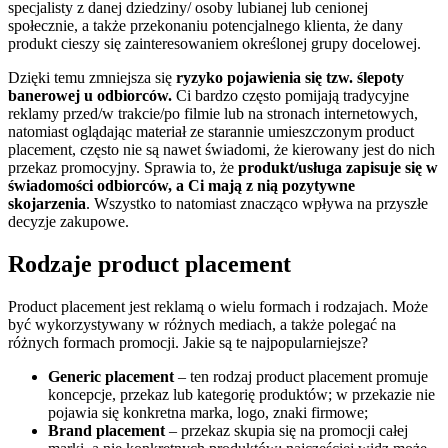
specjalisty z danej dziedziny/ osoby lubianej lub cenionej
społecznie, a także przekonaniu potencjalnego klienta, że dany
produkt cieszy się zainteresowaniem określonej grupy docelowej.
Dzięki temu zmniejsza się
ryzyko pojawienia się tzw. ślepoty
banerowej u odbiorców.
Ci bardzo często pomijają tradycyjne
reklamy przed/w trakcie/po filmie lub na stronach internetowych,
natomiast oglądając materiał ze starannie umieszczonym product
placement, często nie są nawet świadomi, że kierowany jest do nich
przekaz promocyjny. Sprawia to, że
produkt/usługa zapisuje się w
świadomości odbiorców, a Ci mają z nią pozytywne
skojarzenia
. Wszystko to natomiast znacząco wpływa na przyszłe
decyzje zakupowe.
Rodzaje product placement
Product placement jest reklamą o wielu formach i rodzajach. Może
być wykorzystywany w różnych mediach, a także polegać na
różnych formach promocji. Jakie są te najpopularniejsze?
Generic placement
– ten rodzaj product placement promuje
koncepcje, przekaz lub kategorię produktów; w przekazie nie
pojawia się konkretna marka, logo, znaki firmowe;
Brand placement
– przekaz skupia się na promocji całej