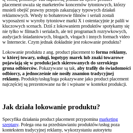
placement uważa się marketerów koncernów tytoniowych, którzy
musieli obejść prawny przepis zakazujący typowych działań
reklamowych. Wtedy to bohaterowie filmów i seriali zostali
wyposażeni w wyroby tytoniowe marki X i ostentacyjnie je palili w
kluczowych scenach. Dziś z lokowaniem produktów spotykamy się
nie tylko w filmach i serialach, ale też programach rozrywkowych,
audycjach śniadaniowych, blogach, vlogach i innych formach video
w Internecie. Czym jednak dokładnie jest rokowanie produktu?
Lokowanie produktu z ang. product placement to
forma reklamy,
w której towary, usługi, logotypy marek lub znaki towarowe
pojawiają się w produkcjach skierowanych do szerokiego
grona odbiorców.
Pokazywane są tak,
aby trafiły do świadomości
odbiorcy, a jednocześnie nie nosiły znamion tradycyjnej
reklamy.
Produkty/usług/loga pokazywane jako product placement
najczęściej są prezentowane na tle i wpisane w kontekst produkcji.
Jak działa lokowanie produktu?
Specyfika działania product placement przypomina
marketing
szeptany
. Polega ona na przedstawianiu produktów/usług poza
kontekstem tradycyjnej reklamy, wykorzystaniu autorytetu