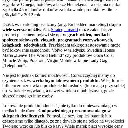
zegarków Omega, hotelów, a także Heinekena. Ta ostatnia marka
zapłaciła 45 milionów dolarów za lokowanie produktu w filmie
„
Skyfall
”
z 2012 rok.
Dziś tzw. marketing osadzony (ang. Embedded marketing)
daje o
wiele szersze możliwości.
Strategia marki
może zakładać, że
product placement pojawi się np.
w grach wideo, mediach
społecznościowych, vlogach, programach rozrywkowych,
książkach, teledyskach.
Przykładem takiego zastosowania może
być lokowanie samochodu Volvo w teledysku Swedish House
Mafia „Leave The World Behind” czy produktów Coca Cola,
Miracle Whip, Polaroid, Virgin Mobile w klipie Lady Gagi
„Telephone”.
Nie jest to jednak koniec możliwości. Coraz częściej mamy do
czynienia z tzw.
werbalnym lokowaniem produktu.
W tej formie
influencer rozmawia o produkcie lub usłudze (lub ma go przy sobie)
np. w trakcie wywiadu, a nawet w miejscu publicznym, gdzie
słyszeć mogą go inne osoby.
Lokowanie produktu odnosi się nie tylko do umieszczania go w
mediach, ale również
odpowiedniego prezentowania go w
sklepach detalicznych.
Pomyśl, ile razy kupiłeś batonik lub
czasopismo tylko dlatego, że znajdowało się na półce na wysokości
Twojego wzroku lub blisko kasy? Wiele marek płaci wysokie ceny