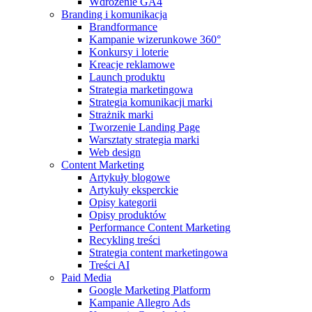
Wdrożenie GA4
Branding i komunikacja
Brandformance
Kampanie wizerunkowe 360°
Konkursy i loterie
Kreacje reklamowe
Launch produktu
Strategia marketingowa
Strategia komunikacji marki
Strażnik marki
Tworzenie Landing Page
Warsztaty strategia marki
Web design
Content Marketing
Artykuły blogowe
Artykuły eksperckie
Opisy kategorii
Opisy produktów
Performance Content Marketing
Recykling treści
Strategia content marketingowa
Treści AI
Paid Media
Google Marketing Platform
Kampanie Allegro Ads