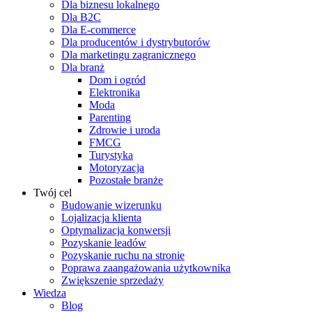
Dla biznesu lokalnego
Dla B2C
Dla E-commerce
Dla producentów i dystrybutorów
Dla marketingu zagranicznego
Dla branż
Dom i ogród
Elektronika
Moda
Parenting
Zdrowie i uroda
FMCG
Turystyka
Motoryzacja
Pozostałe branże
Twój cel
Budowanie wizerunku
Lojalizacja klienta
Optymalizacja konwersji
Pozyskanie leadów
Pozyskanie ruchu na stronie
Poprawa zaangażowania użytkownika
Zwiększenie sprzedaży
Wiedza
Blog