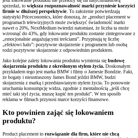
jeśli lokowanie produktu nie przełoży się na natychmiastową
sprzedaż, to
większa rozpoznawalność marki przyniesie korzyści
firmie w dłuższej perspektywie
. To założenie potwierdzają
statystyki Priceconomics, które donoszą, że „product placement w
programach telewizyjnych może zwiększyć świadomość marki
nawet o 20%, NextMedium twierdzi natomiast, że liczba ta może
wzrosnąć do 43%, gdy lokowanie produktu zostanie zintegrowane z
„emocjonalnie angażującymi treściami”. Przypisują tę liczbę
„efektowi halo”: pozytywne skojarzenie z programem lub osobą
rodzi pozytywne skojarzenie z odpowiednim produktem.
Jako kolejne zalety lokowania produktu wymienia się
budowę
skojarzenia produktu z określonym stylem życia.
Doskonałym
przykładem tego jest marka BMW i filmy o Jamesie Bondzie. Fakt,
że bogaty i nieustraszony James Bond jeździ BMW, budzi
skojarzenia z marką i przedstawianym stylem życia. To ponownie
uruchamia konsumpcję widza, zgodnie z mentalnością „jeśli chcę
mieć taki styl życia, muszę kupić ten produkt”. W ten sposób
reklama w filmach przynosi marce korzyści finansowe.
Kto powinien zająć się lokowaniem
produktu?
Product placement to
rozwiązanie dla firm, które nie chcą