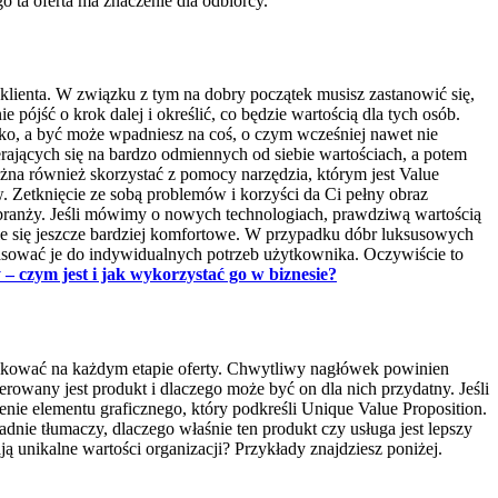
 ta oferta ma znaczenie dla odbiorcy.
 klienta. W związku z tym na dobry początek musisz zastanowić się,
 pójść o krok dalej i określić, co będzie wartością dla tych osób.
eroko, a być może wpadniesz na coś, o czym wcześniej nawet nie
rających się na bardzo odmiennych od siebie wartościach, a potem
ożna również skorzystać z pomocy narzędzia, którym jest Value
ów. Zetknięcie ze sobą problemów i korzyści da Ci pełny obraz
 branży. Jeśli mówimy o nowych technologiach, prawdziwą wartością
ie się jeszcze bardziej komfortowe. W przypadku dóbr luksusowych
asować je do indywidualnych potrzeb użytkownika. Oczywiście to
– czym jest i jak wykorzystać go w biznesie?
unikować na każdym etapie oferty. Chwytliwy nagłówek powinien
owany jest produkt i dlaczego może być on dla nich przydatny. Jeśli
ie elementu graficznego, który podkreśli Unique Value Proposition.
adnie tłumaczy, dlaczego właśnie ten produkt czy usługa jest lepszy
 unikalne wartości organizacji? Przykłady znajdziesz poniżej.