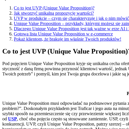
Co to jest UVP (Unique Value Proposition)?
Jak stworzyć unikalną propozycję wartości?
UVP w produkcie – czym się charakteryzuje i jak o nim mówi
Unique Value Proposition – przykłady, którymi możesz się zai
Dlaczego Unique Value Proposition jest tak ważne w erze AI
Gotowa lista Unique Value Proposition w e-commerce
Pokaż klientom, że brakuje im właśnie Twoich produktów!
Co to jest UVP (Unique Value Proposition)
Pod pojęciem Unique Value Proposition kryje się unikalna cecha ofert
styczność z daną firmą powinna przynosić klientowi wartość, jedn
Twoich potrzeb” i pomyśl, kim jest Twoja grupa docelowa i jakie są j
P
Unique Value Proposition musi odpowiadać na podstawowe pytania z
problem?”. Doskonałym przykładem jest Traficar i jego auta na minut
szybki sposób na przemieszczenie się czy przewiezienie większej licz
od
USP
, choć oba pojęcia często są stosowane zamiennie. USP, czyli
konkurencji. UVP, czyli Unique Value Proposition, patrzy szerzej – o