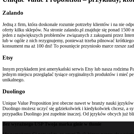
Zalando
Jedną z firm, która doskonale rozumie potrzeby klientów i na nie od
oferty kilku sklepów. Na stronie zalando.pl znajduje się ponad 1500
jeden z największych problemów związanych z zakupami przez Inter
lub w ogóle z nich rezygnujemy, ponieważ trzeba pilnować krótkiego
konsument ma aż 100 dni! To posunięcie przyniosło marce rzesze za
Etsy
Innym przykładem jest amerykański serwis Etsy lub nasza rodzima P
jednym miejscu przeglądać tysiące oryginalnych produktów i mieć pew
unikalnego.
Duolingo
Unique Value Proposition jest obecne nawet w branży nauki języków 
Duolingo możesz uczyć się gdziekolwiek i kiedykolwiek chcesz, a s
przypadku Duolingo jest zupełnie inaczej.
Od języków obcych już bl
Bez wyraźnego USP Twoja marka ginie w tłumie