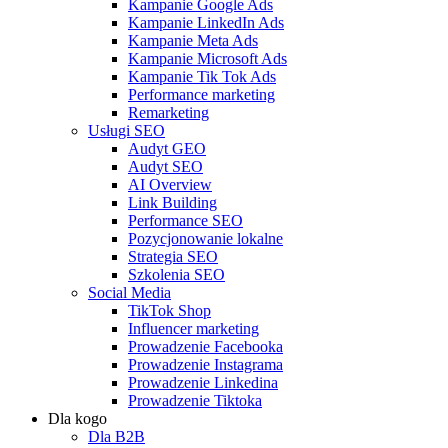
Kampanie Google Ads
Kampanie LinkedIn Ads
Kampanie Meta Ads
Kampanie Microsoft Ads
Kampanie Tik Tok Ads
Performance marketing
Remarketing
Usługi SEO
Audyt GEO
Audyt SEO
AI Overview
Link Building
Performance SEO
Pozycjonowanie lokalne
Strategia SEO
Szkolenia SEO
Social Media
TikTok Shop
Influencer marketing
Prowadzenie Facebooka
Prowadzenie Instagrama
Prowadzenie Linkedina
Prowadzenie Tiktoka
Dla kogo
Dla B2B