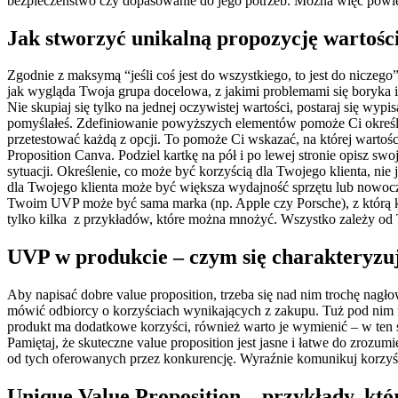
bezpieczeństwo czy dopasowanie do jego potrzeb. Można więc powiedz
Jak stworzyć unikalną propozycję wartośc
Zgodnie z maksymą “jeśli coś jest do wszystkiego, to jest do niczeg
jak wygląda Twoja grupa docelowa, z jakimi problemami się boryka i ja
Nie skupiaj się tylko na jednej oczywistej wartości, postaraj się wy
pomyślałeś.
Zdefiniowanie powyższych elementów pomoże Ci określi
przetestować każdą z opcji. To pomoże Ci wskazać, na której wartośc
Proposition Canva. Podziel kartkę na pół i po lewej stronie opisz swo
sytuacji.
Określenie, co może być korzyścią dla Twojego klienta, ni
dla Twojego klienta może być większa wydajność sprzętu lub nowocz
Twoim UVP może być sama marka (np. Apple czy Porsche), z którą kl
tylko kilka z przykładów, które można mnożyć. Wszystko zależy od 
UVP w produkcie – czym się charakteryzuj
Aby napisać dobre value proposition, trzeba się nad nim trochę na
mówić odbiorcy o korzyściach wynikających z zakupu. Tuż pod nim um
produkt ma dodatkowe korzyści, również warto je wymienić – w ten 
Pamiętaj, że skuteczne value proposition jest jasne i łatwe do zrozu
od tych oferowanych przez konkurencję. Wyraźnie komunikuj korzyści
Unique Value Proposition – przykłady, któ