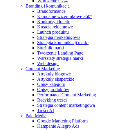
Wdrożenie GA4
Branding i komunikacja
Brandformance
Kampanie wizerunkowe 360°
Konkursy i loterie
Kreacje reklamowe
Launch produktu
Strategia marketingowa
Strategia komunikacji marki
Strażnik marki
Tworzenie Landing Page
Warsztaty strategia marki
Web design
Content Marketing
Artykuły blogowe
Artykuły eksperckie
Opisy kategorii
Opisy produktów
Performance Content Marketing
Recykling treści
Strategia content marketingowa
Treści AI
Paid Media
Google Marketing Platform
Kampanie Allegro Ads