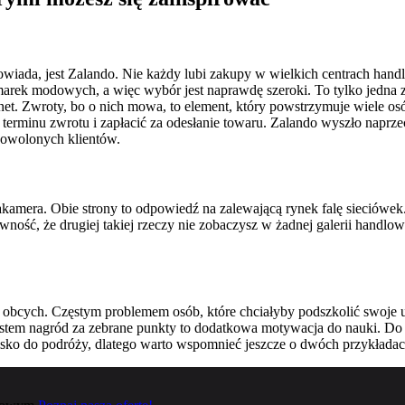
powiada, jest Zalando. Nie każdy lubi zakupy w wielkich centrach hand
 marek modowych, a więc wybór jest naprawdę szeroki. To tylko jedna z
net. Zwroty, bo o nich mowa, to element, który powstrzymuje wiele 
 terminu zwrotu i zapłacić za odesłanie towaru. Zalando wyszło napr
dowolonych klientów.
akamera. Obie strony to odpowiedź na zalewającą rynek falę sieciówe
ność, że drugiej takiej rzeczy nie zobaczysz w żadnej galerii handlowe
obcych. Częstym problemem osób, które chciałyby podszkolić swoje umi
ystem nagród za zebrane punkty to dodatkowa motywacja do nauki. Do 
isko do podróży, dlatego warto wspomnieć jeszcze o dwóch przykład