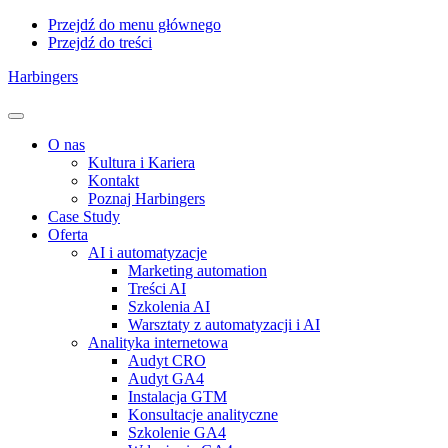
Przejdź do menu głównego
Przejdź do treści
Harbingers
Menu
O nas
Kultura i Kariera
Kontakt
Poznaj Harbingers
Case Study
Oferta
AI i automatyzacje
Marketing automation
Treści AI
Szkolenia AI
Warsztaty z automatyzacji i AI
Analityka internetowa
Audyt CRO
Audyt GA4
Instalacja GTM
Konsultacje analityczne
Szkolenie GA4