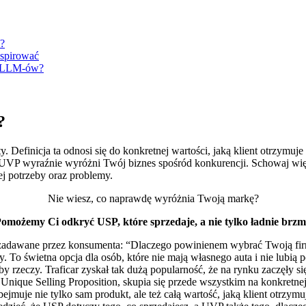
ć?
nspirować
 i LLM-ów?
?
y. Definicja ta odnosi się do konkretnej wartości, jaką klient otrzymuj
ak UVP wyraźnie wyróżni Twój biznes spośród konkurencji. Schowaj wi
ej potrzeby oraz problemy.
Nie wiesz, co naprawdę wyróżnia Twoją markę?
omożemy Ci odkryć USP, które sprzedaje, a nie tylko ładnie brzm
adawane przez konsumenta: “Dlaczego powinienem wybrać Twoją firmę,
y. To świetna opcja dla osób, które nie mają własnego auta i nie lub
by rzeczy. Traficar zyskał tak dużą popularność, że na rynku zaczęły s
 Unique Selling Proposition, skupia się przede wszystkim na konkretnej
bejmuje nie tylko sam produkt, ale też całą wartość, jaką klient otrzy