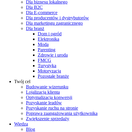
Dla biznesu lokalnego
Dla B2C
Dla E-commerce
Dla producentów i dystrybutorów
Dla marketingu zagranicznego
Dla branż
Dom i ogród
Elektronika
Moda
Parenting
Zdrowie i uroda
FMCG
Turystyka
Motoryzacja
Pozostałe branże
Twój cel
Budowanie wizerunku
Lojalizacja klienta
Optymalizacja konwersji
Pozyskanie leadów
Pozyskanie ruchu na stronie
Poprawa zaangażowania użytkownika
Zwiększenie sprzedaży
Wiedza
Blog