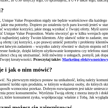
ieć, że USP dotyczy tego, co sprzedajesz, a UVP także tego, dlaczego
i?
o”, Unique Value Proposition nigdy nie będzie wartościowe dla każdego
kie ma potrzeby. Dopiero po ustaleniu tych paru kwestii jesteś w stanie
pisać wszystkie korzyści, jakie mogą wynikać z Twojej oferty. Myśl sz
ć Unique Value Proposition.
Warto stworzyć go w kilku wersjach opie
i najbardziej zależy Twoim klientom. Aby ułatwić sobie to zadanie, m
ją ofertę i jej korzyści, a po prawej umieść potrzeby i problemy klient
e jest łatwym zadaniem – wszystko zależy również w dużym stopniu od
esne funkcje, dzięki którym użytkowanie komputera czy telefonu stan
ienci chcą się utożsamiać. Jeśli mówimy o usługach, pomyśl, jak dop
Twojej kreatywności.
Przeczytaj także:
Marketing efektywnościowy 
e i jak o nim mówić?
głowić. Na pierwszym miejscu postaw na unikalność, którą należy kom
ieść krótki opis produktu, w którym wskażesz osoby, do których skier
sposób wzmocnisz przekaz. Dobrym rozwiązaniem jest także umieszczen
mienia przez konsumentów. Wyróżnia Twoją ofertę z morza innych i dokł
, które konsument zyska, współpracując właśnie z Tobą. Jak wyglądają
rymi możesz się zainspirować