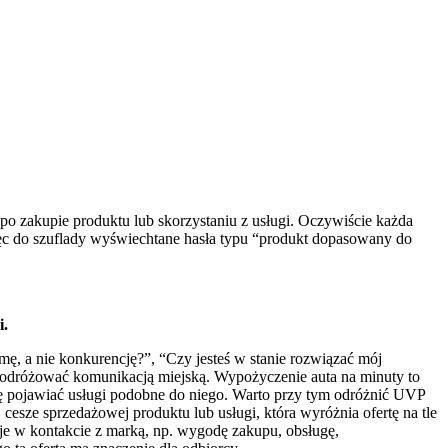
e po zakupie produktu lub skorzystaniu z usługi. Oczywiście każda
ęc do szuflady wyświechtane hasła typu “produkt dopasowany do
i.
 a nie konkurencję?”, “Czy jesteś w stanie rozwiązać mój
ią podróżować komunikacją miejską. Wypożyczenie auta na minuty to
ię pojawiać usługi podobne do niego.
Warto przy tym odróżnić UVP
 cesze sprzedażowej produktu lub usługi, która wyróżnia ofertę na tle
muje w kontakcie z marką, np. wygodę zakupu, obsługę,