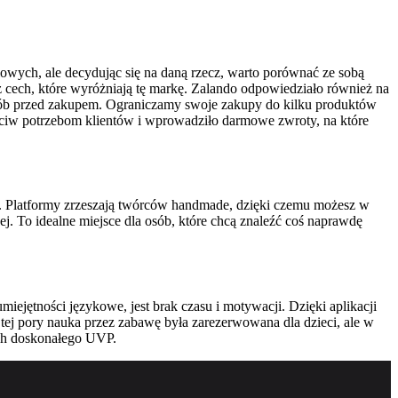
lowych, ale decydując się na daną rzecz, warto porównać ze sobą
 cech, które wyróżniają tę markę.
Zalando odpowiedziało również na
osób przed zakupem. Ograniczamy swoje zakupy do kilku produktów
zeciw potrzebom klientów i wprowadziło darmowe zwroty, na które
k. Platformy zrzeszają twórców handmade, dzięki czemu możesz w
j. To idealne miejsce dla osób, które chcą znaleźć coś naprawdę
ejętności językowe, jest brak czasu i motywacji. Dzięki aplikacji
tej pory nauka przez zabawę była zarezerwowana dla dzieci, ale w
ach doskonałego UVP.