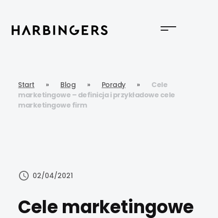
Start
»
Blog
»
Porady
»
Cele
marketingowe – definicja i przykładowe cele
marketingowe firm
02/04/2021
Cele marketingowe