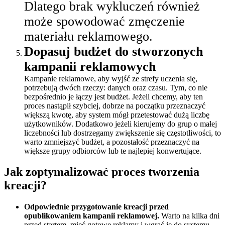
Dlatego brak wykluczeń również
może spowodować zmęczenie
materiału reklamowego.
Dopasuj budżet do stworzonych
kampanii reklamowych
Kampanie reklamowe, aby wyjść ze strefy uczenia się,
potrzebują dwóch rzeczy: danych oraz czasu. Tym, co nie
bezpośrednio je łączy jest budżet. Jeżeli chcemy, aby ten
proces nastąpił szybciej, dobrze na początku przeznaczyć
większą kwotę, aby system mógł przetestować dużą liczbę
użytkowników. Dodatkowo jeżeli kierujemy do grup o małej
liczebności lub dostrzegamy zwiększenie się częstotliwości, to
warto zmniejszyć budżet, a pozostałość przeznaczyć na
większe grupy odbiorców lub te najlepiej konwertujące.
Jak zoptymalizować proces tworzenia
kreacji?
Odpowiednie przygotowanie kreacji przed
opublikowaniem kampanii reklamowej.
Warto na kilka dni
przed startem, mieć gotowe reklamy i wgrać je do systemu.