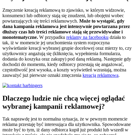
Zmęczenie kreacją reklamową to zjawisko, w którym widzowie,
konsumenci lub odbiorcy stają się znudzeni, lub obojętni wobec
powtarzających się treści reklamowych.
Może to wystąpić, gdy
dana kampania reklamowa jest intensywnie powtarzana przez
dłuższy czas lub treści reklamowe stają się przewidywalne i
monotematyczne.
W przypadku
reklamy na facebooku
działa to
tak, iż w momencie jej uruchomienia system rozpoczyna
wyświetlanie kreacji wybranej grupie docelowej oraz mierzy to, czy
użytkownicy angażują się (kliknięcia, wypełnienia formularza,
dodania do koszyka oraz zakupy) pod daną reklamą. Następnie gdy
dochodzi do momentu, kiedy odbiorcy przestają się angażować,
częstotliwość jest wysoka, a koszty wyświetleń wzrastają, można
zauważyć już pierwsze oznaki zmęczenia
kreacją reklamową
.
Dlaczego ludzie nie chcą więcej oglądać
wybranej kampanii reklamowej?
Tak naprawdę jest to normalna sytuacja, że w pewnym momencie
reklama przestaję być interesująca dla użytkownika. Spowodowane
może być to tym, iż dany odbiorca kupił już produkt lub wszedł w