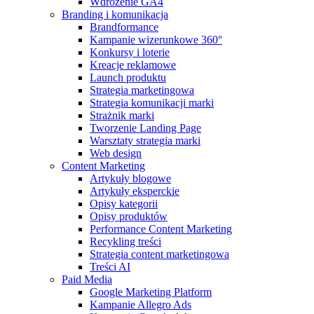
Wdrożenie GA4
Branding i komunikacja
Brandformance
Kampanie wizerunkowe 360°
Konkursy i loterie
Kreacje reklamowe
Launch produktu
Strategia marketingowa
Strategia komunikacji marki
Strażnik marki
Tworzenie Landing Page
Warsztaty strategia marki
Web design
Content Marketing
Artykuły blogowe
Artykuły eksperckie
Opisy kategorii
Opisy produktów
Performance Content Marketing
Recykling treści
Strategia content marketingowa
Treści AI
Paid Media
Google Marketing Platform
Kampanie Allegro Ads