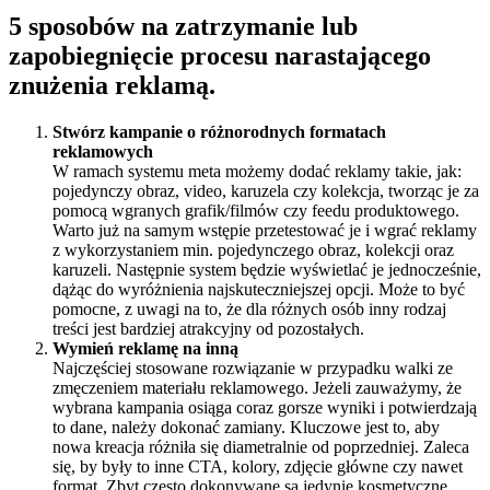
5 sposobów na zatrzymanie lub
zapobiegnięcie procesu narastającego
znużenia reklamą.
Stwórz kampanie o różnorodnych formatach
reklamowych
W ramach systemu meta możemy dodać reklamy takie, jak:
pojedynczy obraz, video, karuzela czy kolekcja, tworząc je za
pomocą wgranych grafik/filmów czy feedu produktowego.
Warto już na samym wstępie przetestować je i wgrać reklamy
z wykorzystaniem min. pojedynczego obraz, kolekcji oraz
karuzeli. Następnie system będzie wyświetlać je jednocześnie,
dążąc do wyróżnienia najskuteczniejszej opcji. Może to być
pomocne, z uwagi na to, że dla różnych osób inny rodzaj
treści jest bardziej atrakcyjny od pozostałych.
Wymień reklamę na inną
Najczęściej stosowane rozwiązanie w przypadku walki ze
zmęczeniem materiału reklamowego. Jeżeli zauważymy, że
wybrana kampania osiąga coraz gorsze wyniki i potwierdzają
to dane, należy dokonać zamiany. Kluczowe jest to, aby
nowa kreacja różniła się diametralnie od poprzedniej. Zaleca
się, by były to inne CTA, kolory, zdjęcie główne czy nawet
format. Zbyt często dokonywane są jedynie kosmetyczne