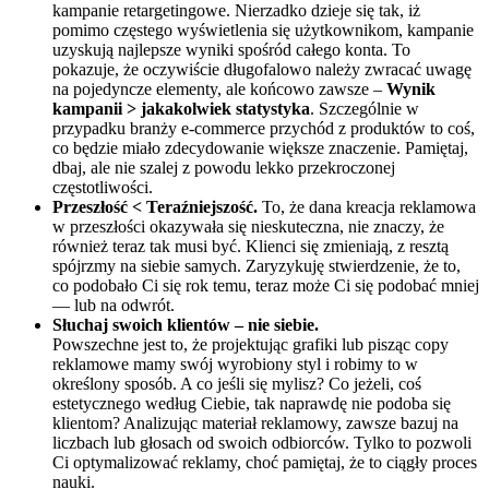
kampanie retargetingowe. Nierzadko dzieje się tak, iż
pomimo częstego wyświetlenia się użytkownikom, kampanie
uzyskują najlepsze wyniki spośród całego konta. To
pokazuje, że oczywiście długofalowo należy zwracać uwagę
na pojedyncze elementy, ale końcowo zawsze –
Wynik
kampanii > jakakolwiek statystyka
.
Szczególnie w
przypadku branży e-commerce przychód z produktów to coś,
co będzie miało zdecydowanie większe znaczenie. Pamiętaj,
dbaj, ale nie szalej z powodu lekko przekroczonej
częstotliwości.
Przeszłość < Teraźniejszość.
To, że dana kreacja reklamowa
w przeszłości okazywała się nieskuteczna, nie znaczy, że
również teraz tak musi być. Klienci się zmieniają, z resztą
spójrzmy na siebie samych. Zaryzykuję stwierdzenie, że to,
co podobało Ci się rok temu, teraz może Ci się podobać mniej
— lub na odwrót.
Słuchaj swoich klientów – nie siebie.
Powszechne jest to, że projektując grafiki lub pisząc copy
reklamowe mamy swój wyrobiony styl i robimy to w
określony sposób. A co jeśli się mylisz? Co jeżeli, coś
estetycznego według Ciebie, tak naprawdę nie podoba się
klientom? Analizując materiał reklamowy, zawsze bazuj na
liczbach lub głosach od swoich odbiorców. Tylko to pozwoli
Ci optymalizować reklamy, choć pamiętaj, że to ciągły proces
nauki.