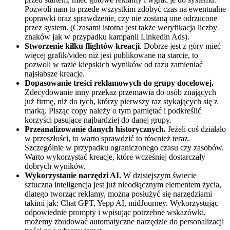
Pozwoli nam to przede wszystkim zdobyć czas na ewentualne
poprawki oraz sprawdzenie, czy nie zostaną one odrzucone
przez system. (Czasami istotna jest także weryfikacja liczby
znaków jak w przypadku kampanii Linkedin Ads).
Stworzenie kilku flightów kreacji
. Dobrze jest z góry mieć
więcej grafik/video niż jest publikowane na starcie, to
pozwoli w razie kiepskich wyników od razu zamieniać
najsłabsze kreacje.
Dopasowanie treści reklamowych do grupy docelowej.
Zdecydowanie inny przekaz przemawia do osób znających
już firmę, niż do tych, którzy pierwszy raz stykających się z
marką. Pisząc copy należy o tym pamiętać i podkreślić
korzyści pasujące najbardziej do danej grupy.
Przeanalizowanie danych historycznych.
Jeżeli coś działało
w przeszłości, to warto sprawdzić to również teraz.
Szczególnie w przypadku ograniczonego czasu czy zasobów.
Warto wykorzystać kreacje, które wcześniej dostarczały
dobrych wyników.
Wykorzystanie narzędzi AI.
W dzisiejszym świecie
sztuczna inteligencja jest już nieodłącznym elementem życia,
dlatego tworząc reklamy, można posłużyć się narzędziami
takimi jak: Chat GPT, Yepp AI, midJourney. Wykorzystując
odpowiednie prompty i wpisując potrzebne wskazówki,
możemy zbudować automatyczne narzędzie do personalizacji