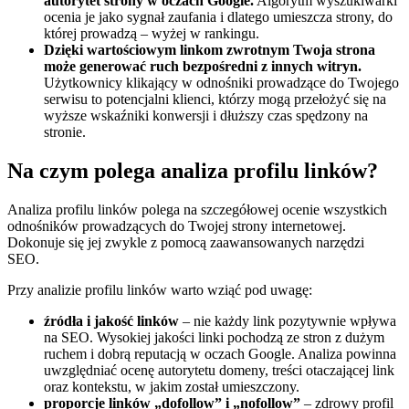
autorytet strony w oczach Google.
Algorytm wyszukiwarki
ocenia je jako sygnał zaufania i dlatego umieszcza strony, do
której prowadzą – wyżej w rankingu.
Dzięki wartościowym linkom zwrotnym Twoja strona
może generować ruch bezpośredni z innych witryn.
Użytkownicy klikający w odnośniki prowadzące do Twojego
serwisu to potencjalni klienci, którzy mogą przełożyć się na
wyższe wskaźniki konwersji i dłuższy czas spędzony na
stronie.
Na czym polega analiza profilu linków?
Analiza profilu linków polega na szczegółowej ocenie wszystkich
odnośników prowadzących do Twojej strony internetowej.
Dokonuje się jej zwykle z pomocą zaawansowanych narzędzi
SEO.
Przy analizie profilu linków warto wziąć pod uwagę:
źródła i jakość linków
– nie każdy link pozytywnie wpływa
na SEO. Wysokiej jakości linki pochodzą ze stron z dużym
ruchem i dobrą reputacją w oczach Google. Analiza powinna
uwzględniać ocenę autorytetu domeny, treści otaczającej link
oraz kontekstu, w jakim został umieszczony.
proporcje linków „dofollow” i „nofollow”
– zdrowy profil