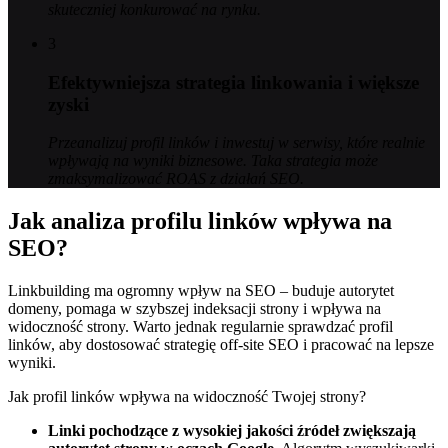
skuteczniej konkurować na rynku.
3
Efektywniejsza strategia linkowania i większe
zyski
Przeanalizuj profil linków i inwestuj w serwisy, które realnie
wpływają na wyniki biznesowe. Taka strategia może
zmaksymalizować ROAS z działań SEO.
Jak analiza profilu linków wpływa na
SEO?
Linkbuilding ma ogromny wpływ na SEO – buduje autorytet
domeny, pomaga w szybszej indeksacji strony i wpływa na
widoczność strony. Warto jednak regularnie sprawdzać profil
linków, aby dostosować strategię off-site SEO i pracować na lepsze
wyniki.
Jak profil linków wpływa na widoczność Twojej strony?
Linki pochodzące z wysokiej jakości źródeł zwiększają