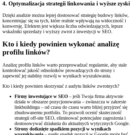
4. Optymalizacja strategii linkowania i wyższe zyski
Dzięki analizie można lepiej dostosować strategię budowy linków,
koncentrując się na tych, które realnie wpływają na widoczność i
konwersję. Efektem jest większa liczba odwiedzających, lepsze
wskaźniki sprzedaży i wyższy zwrot z inwestycji w SEO.
Kto i kiedy powinien wykonać analizę
profilu linków?
Analizę profilu linków warto przeprowadzać regularnie, aby stale
kontrolować jakość odnośników prowadzących do strony i
zapewnić jej stabilny rozwój w wynikach wyszukiwania.
Kto i kiedy powinien skorzystać z audytu linków zwrotnych?
Firmy inwestujące w SEO
– jeśli Twoja firma aktywnie
działa w obszarze pozycjonowania – zwłaszcza w zakresie
linkbuildingu – od czasu do czasu warto bliżej przyjrzeć się
zbudowanemu portfolio. To pozwoli ocenić skuteczność
strategii off-site SEO, eliminować potencjalne zagrożenia i
dostosowywać działania do aktualnych wytycznych Google.
Strony dotknięte spadkiem pozycji w wynikach
wyszukiwania
– nagły spadek pozycji w Google może być