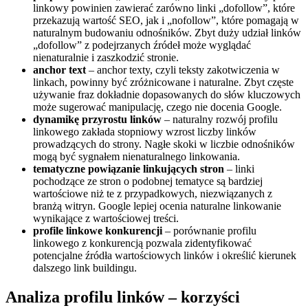
linkowy powinien zawierać zarówno linki „dofollow”, które
przekazują wartość SEO, jak i „nofollow”, które pomagają w
naturalnym budowaniu odnośników. Zbyt duży udział linków
„dofollow” z podejrzanych źródeł może wyglądać
nienaturalnie i zaszkodzić stronie.
anchor text
– anchor texty, czyli teksty zakotwiczenia w
linkach, powinny być zróżnicowane i naturalne. Zbyt częste
używanie fraz dokładnie dopasowanych do słów kluczowych
może sugerować manipulację, czego nie docenia Google.
dynamikę przyrostu linków
– naturalny rozwój profilu
linkowego zakłada stopniowy wzrost liczby linków
prowadzących do strony. Nagłe skoki w liczbie odnośników
mogą być sygnałem nienaturalnego linkowania.
tematyczne powiązanie linkujących stron
– linki
pochodzące ze stron o podobnej tematyce są bardziej
wartościowe niż te z przypadkowych, niezwiązanych z
branżą witryn. Google lepiej ocenia naturalne linkowanie
wynikające z wartościowej treści.
profile linkowe konkurencji
– porównanie profilu
linkowego z konkurencją pozwala zidentyfikować
potencjalne źródła wartościowych linków i określić kierunek
dalszego link buildingu.
Analiza profilu linków – korzyści