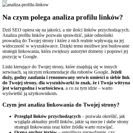
Na czym polega analiza profilu linków?
Dziś SEO opiera się na jakości, a nie ilości linków przychodzących.
Analiza profilu linków pozwala sprawdzić, jakie odnośniki
prowadzą do Twojej strony i które z nich realnie wpływają na jej
widoczność w wyszukiwarce. Dzięki temu możliwe jest budowanie
strategii linkowania, która zwiększy autorytet domeny i poprawi jej
pozycję w Google.
Linki kierujące do Twojej strony, które znajdują się w innych
serwisach, są niczym rekomendacje dla robotów Google.
Jeżeli
duży, godny zaufania i renomowany serwis umieści u siebie link
do Twojej strony, dla wyszukiwarki to znak, że i Twoja witryna
jest wiarygodna i wartościowa
, a co za tym idzie – warto
wyświetlić ją użytkownikom.
Czym jest analiza linkowania do Twojej strony?
Przegląd linków przychodzących
– pozwala określić, jak
wygląda aktualny profil linków, jakie są mocne i słabe strony
strategii linkowania oraz które źródła warto rozwijać.
Ocena anchor textów
– umożliwia sprawdzenie, czy