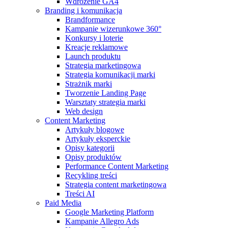
Wdrożenie GA4
Branding i komunikacja
Brandformance
Kampanie wizerunkowe 360°
Konkursy i loterie
Kreacje reklamowe
Launch produktu
Strategia marketingowa
Strategia komunikacji marki
Strażnik marki
Tworzenie Landing Page
Warsztaty strategia marki
Web design
Content Marketing
Artykuły blogowe
Artykuły eksperckie
Opisy kategorii
Opisy produktów
Performance Content Marketing
Recykling treści
Strategia content marketingowa
Treści AI
Paid Media
Google Marketing Platform
Kampanie Allegro Ads