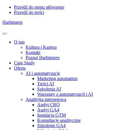
Przejdź do menu głównego
Przejdź do treści
Harbingers
Menu
O nas
Kultura i Kariera
Kontakt
Poznaj Harbingers
Case Study
Oferta
AI i automatyzacje
Marketing automation
Treści AI
Szkolenia AI
Warsztaty z automatyzacji i AI
Analityka internetowa
Audyt CRO
Audyt GA4
Instalacja GTM
Konsultacje analityczne
Szkolenie GA4