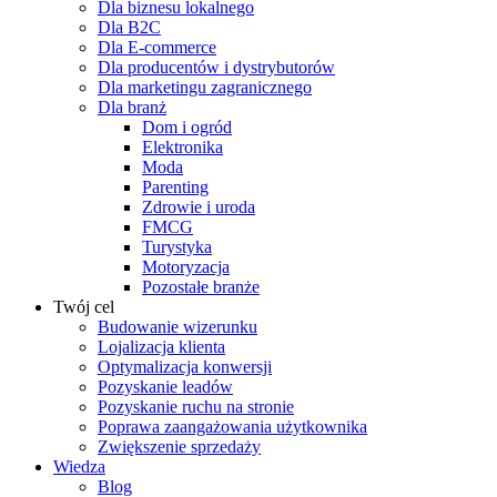
Dla biznesu lokalnego
Dla B2C
Dla E-commerce
Dla producentów i dystrybutorów
Dla marketingu zagranicznego
Dla branż
Dom i ogród
Elektronika
Moda
Parenting
Zdrowie i uroda
FMCG
Turystyka
Motoryzacja
Pozostałe branże
Twój cel
Budowanie wizerunku
Lojalizacja klienta
Optymalizacja konwersji
Pozyskanie leadów
Pozyskanie ruchu na stronie
Poprawa zaangażowania użytkownika
Zwiększenie sprzedaży
Wiedza
Blog