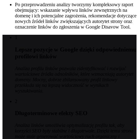
Po przeprowadzeniu analizy tworzymy kompleksowy raport
obejmujący: wskazanie wpływu linków zewnętrznych na
domenę i ich potencjalne zagrożenia, rekomendacje dotyczące
nowych źródeł linków zwiększających autorytet strony oraz
oznaczenie linków do zgłoszenia w Google Disavow Tool.
1
Lepsze pozycje w Google dzięki odpowiedniemu
profilowi linków
Analiza profilu linków pozwala zidentyfikować i rozwijać
wartościowe źródła odnośników, które wzmacniają autorytet
domeny. Mocny, dobrze zbilansowany profil linkowy
przekłada się na lepszą widoczność w wynikach
wyszukiwania.
2
Długoterminowe efekty SEO
Analiza linków umożliwia optymalizację profilu tak, aby
korzyści SEO były stabilne i długotrwałe. Dzięki temu strona
może stale generować wartościowy ruch organiczny i