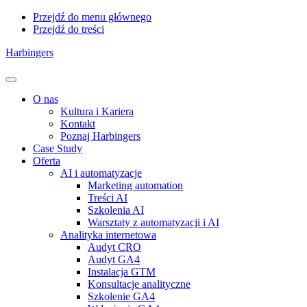
Przejdź do menu głównego
Przejdź do treści
Harbingers
Menu
O nas
Kultura i Kariera
Kontakt
Poznaj Harbingers
Case Study
Oferta
AI i automatyzacje
Marketing automation
Treści AI
Szkolenia AI
Warsztaty z automatyzacji i AI
Analityka internetowa
Audyt CRO
Audyt GA4
Instalacja GTM
Konsultacje analityczne
Szkolenie GA4