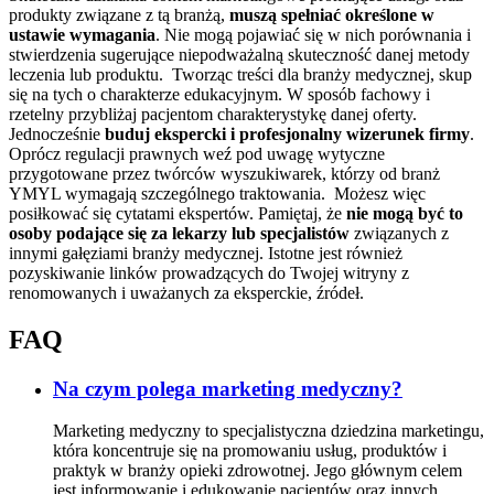
produkty związane z tą branżą,
muszą spełniać określone w
ustawie wymagania
. Nie mogą pojawiać się w nich porównania i
stwierdzenia sugerujące niepodważalną skuteczność danej metody
leczenia lub produktu.
Tworząc treści dla branży medycznej, skup
się na tych o charakterze edukacyjnym. W sposób fachowy i
rzetelny przybliżaj pacjentom charakterystykę danej oferty.
Jednocześnie
buduj ekspercki i profesjonalny wizerunek firmy
.
Oprócz regulacji prawnych weź pod uwagę wytyczne
przygotowane przez twórców wyszukiwarek, którzy od branż
YMYL wymagają szczególnego traktowania.
Możesz więc
posiłkować się cytatami ekspertów. Pamiętaj, że
nie mogą być to
osoby podające się za lekarzy lub specjalistów
związanych z
innymi gałęziami branży medycznej. Istotne jest również
pozyskiwanie linków prowadzących do Twojej witryny z
renomowanych i uważanych za eksperckie, źródeł.
FAQ
Na czym polega marketing medyczny?
Marketing medyczny to specjalistyczna dziedzina marketingu,
która koncentruje się na promowaniu usług, produktów i
praktyk w branży opieki zdrowotnej. Jego głównym celem
jest informowanie i edukowanie pacjentów oraz innych