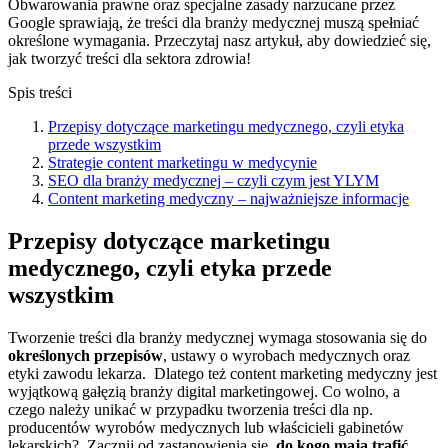
Obwarowania prawne oraz specjalne zasady narzucane przez
Google sprawiają, że treści dla branży medycznej muszą spełniać
określone wymagania. Przeczytaj nasz artykuł, aby dowiedzieć się,
jak tworzyć treści dla sektora zdrowia!
Spis treści
Przepisy dotyczące marketingu medycznego, czyli etyka
przede wszystkim
Strategie content marketingu w medycynie
SEO dla branży medycznej – czyli czym jest YLYM
Content marketing medyczny – najważniejsze informacje
Przepisy dotyczące marketingu
medycznego, czyli etyka przede
wszystkim
Tworzenie treści dla branży medycznej wymaga stosowania się do
określonych przepisów
, ustawy o wyrobach medycznych oraz
etyki zawodu lekarza.
Dlatego też content marketing medyczny jest
wyjątkową gałęzią branży digital marketingowej. Co wolno, a
czego należy unikać w przypadku tworzenia treści dla np.
producentów wyrobów medycznych lub właścicieli gabinetów
lekarskich?
Zacznij od zastanowienia się,
do kogo mają trafić