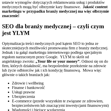
ustawie wymogów dotyczących reklamowania usług i produktów
medycznych mogą być olbrzymie kary finansowe.
Jakość content
marketingu w przypadku branży medycznej ma więc olbrzymie
znaczenie!
SEO dla branży medycznej – czyli czym
jest YLYM
Optymalizacja treści medycznych pod kątem SEO to jedna ze
skuteczniejszych możliwości promowania firm z branży medycznej.
Jednak i ta gałąź marketingu internetowego podlega specjalnym
regułom narzuconym przez Google.
YLYM to skrót od
angielskiego zwrotu:
„Your life or your money”
. Odnosi się on do
firm, których działalność, ma bezpośrednie przełożenie na zdrowie
lub życie odbiorców jak i ich kondycję finansową.
Mowa więc
głównie o takich branżach jak:
Zdrowie i wellbeing
Finanse i bankowość
Usługi prawne
Ubezpieczenia
E-commerce (przede wszystkim te związane ze zdrowiem,
bezpieczeństwem lub znaczącymi inwestycjami finansowymi)
Wiadomości i bieżące wydarzenia