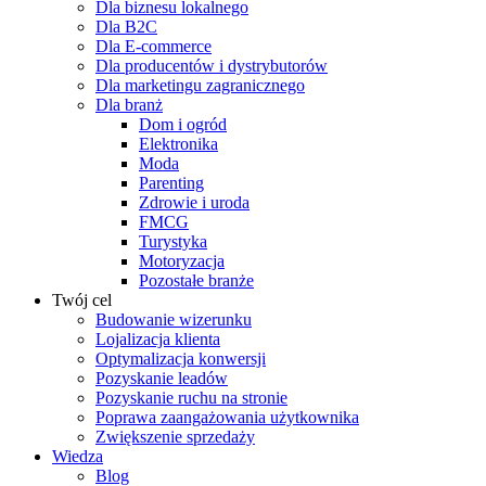
Dla biznesu lokalnego
Dla B2C
Dla E-commerce
Dla producentów i dystrybutorów
Dla marketingu zagranicznego
Dla branż
Dom i ogród
Elektronika
Moda
Parenting
Zdrowie i uroda
FMCG
Turystyka
Motoryzacja
Pozostałe branże
Twój cel
Budowanie wizerunku
Lojalizacja klienta
Optymalizacja konwersji
Pozyskanie leadów
Pozyskanie ruchu na stronie
Poprawa zaangażowania użytkownika
Zwiększenie sprzedaży
Wiedza
Blog