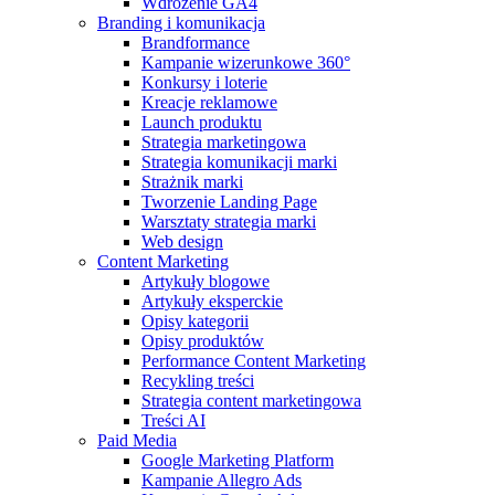
Wdrożenie GA4
Branding i komunikacja
Brandformance
Kampanie wizerunkowe 360°
Konkursy i loterie
Kreacje reklamowe
Launch produktu
Strategia marketingowa
Strategia komunikacji marki
Strażnik marki
Tworzenie Landing Page
Warsztaty strategia marki
Web design
Content Marketing
Artykuły blogowe
Artykuły eksperckie
Opisy kategorii
Opisy produktów
Performance Content Marketing
Recykling treści
Strategia content marketingowa
Treści AI
Paid Media
Google Marketing Platform
Kampanie Allegro Ads