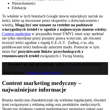
Nieruchomości
Edukacja
To właśnie w tych branżach Google stawia największy nacisk na
treści, które są stworzone przez ekspertów z doświadczeniem i
wiedzą.
Mogą być one uznane za rzetelne na podstawie
wiarygodnych źródeł i w zgodzie z najnowszym stanem wiedzy.
Content marketing
w przypadku branż YMYL musi więc spełniać
nie tylko określone przez przepisy prawa wytyczne, ale również
tworzyć treści zgodnie z regułą E-E-A-T.
Zadbaj, o to, aby
publikowane treści budowały autorytet marki. Pomocne w tym
może być
pozyskiwanie linków przychodzących z
renomowanych źródeł
związanych z Twoją branżą.
Dowiedz się, jak przebijamy sufity w branży medycznej!
Dołącz do nas!
Sprawdź naszą ofertę!
Content marketing medyczny –
najważniejsze informacje
Branża medyczna charakteryzuje się wieloma regulacjami, również
tymi związanymi z reklamą usług oraz produktów medycznych.
Skuteczne działania content marketingowe promujące usługi oraz