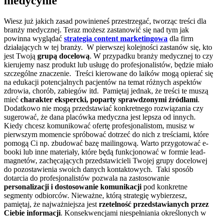
medycynie
Wiesz już jakich zasad powinieneś przestrzegać, tworząc treści dla
branży medycznej. Teraz możesz zastanowić się nad tym jak
powinna wyglądać
strategia content marketingowa
dla firm
działających w tej branży.
W pierwszej kolejności
zastanów się, kto
jest Twoją
grupą docelową
. W przypadku branży medycznej to czy
kierujemy nasz produkt lub usługę do profesjonalistów, będzie miało
szczególne znaczenie.
Treści kierowane do laików mogą opierać się
na edukacji potencjalnych pacjentów na temat różnych aspektów
zdrowia, chorób, zabiegów itd.
Pamiętaj jednak, że treści te muszą
mieć
charakter ekspercki, poparty sprawdzonymi źródłami
.
Dodatkowo nie mogą przedstawiać konkretnego rozwiązania czy
sugerować, że dana placówka medyczna jest lepsza od innych.
Kiedy chcesz komunikować ofertę profesjonalistom, musisz w
pierwszym momencie spróbować dotrzeć do nich z treściami, które
pomogą Ci np. zbudować bazę mailingową.
Warto przygotować e-
booki lub inne materiały, które będą funkcjonować w formie lead-
magnetów, zachęcających przedstawicieli Twojej grupy docelowej
do pozostawienia swoich danych kontaktowych.
Taki sposób
dotarcia do profesjonalistów pozwala na zastosowanie
personalizacji i dostosowanie komunikacji
pod konkretne
segmenty odbiorców.
Nieważne, którą strategię wybierzesz,
pamiętaj, że najważniejsza jest
rzetelność przedstawianych przez
Ciebie informacji
. Konsekwencjami niespełniania określonych w