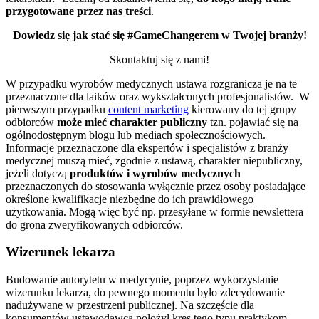
przygotowane przez nas treści
.
Dowiedz się jak stać się #GameChangerem w Twojej branży!
Skontaktuj się z nami!
W przypadku wyrobów medycznych ustawa rozgranicza je na te
przeznaczone dla laików oraz
wykształconych profesjonalistów.
W
pierwszym przypadku
content marketing
kierowany do tej grupy
odbiorców
może mieć charakter publiczny
tzn. pojawiać się na
ogólnodostępnym blogu lub mediach społecznościowych.
Informacje przeznaczone dla ekspertów i specjalistów z branży
medycznej muszą mieć, zgodnie z ustawą, charakter niepubliczny,
jeżeli dotyczą
produktów i wyrobów medycznych
przeznaczonych do stosowania wyłącznie przez osoby posiadające
określone kwalifikacje niezbędne do ich prawidłowego
użytkowania. Mogą więc być np. przesyłane w formie newslettera
do grona zweryfikowanych odbiorców.
Wizerunek lekarza
Budowanie autorytetu w medycynie, poprzez wykorzystanie
wizerunku lekarza, do pewnego momentu było zdecydowanie
nadużywane w przestrzeni publicznej. Na szczęście dla
konsumentów ustawodawca położył kres tego typu praktykom.