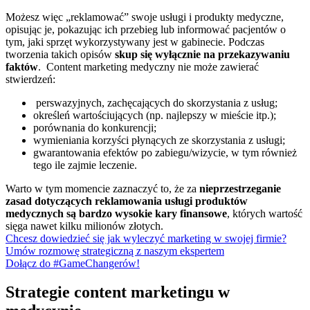
Możesz więc „reklamować” swoje usługi i produkty medyczne,
opisując je, pokazując ich przebieg lub informować pacjentów o
tym, jaki sprzęt wykorzystywany jest w gabinecie. Podczas
tworzenia takich opisów
skup się wyłącznie na przekazywaniu
faktów
.
Content marketing medyczny nie może zawierać
stwierdzeń:
perswazyjnych, zachęcających do skorzystania z usług;
określeń wartościujących (np. najlepszy w mieście itp.);
porównania do konkurencji;
wymieniania korzyści płynących ze skorzystania z usługi;
gwarantowania efektów po zabiegu/wizycie, w tym również
tego ile zajmie leczenie.
Warto w tym momencie zaznaczyć to, że za
nieprzestrzeganie
zasad dotyczących reklamowania usługi produktów
medycznych są bardzo wysokie kary finansowe
, których wartość
sięga nawet kilku milionów złotych.
Chcesz dowiedzieć się jak wyleczyć marketing w swojej firmie?
Umów rozmowę strategiczną z naszym ekspertem
Dołącz do #GameChangerów!
Strategie content marketingu w