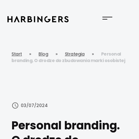
Start
»
Blog
»
Strategia
»
Personal
branding. O drodze do zbudowania marki osobistej
03/07/2024
Personal branding.