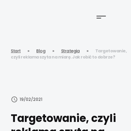
Start
»
Blog
»
Strategia
»
Targetowanie,
czyli reklama szyta na miarę. Jak robić to dobrze?
19/02/2021
Targetowanie, czyli