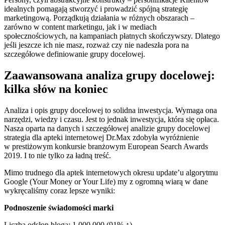
idealnych pomagają stworzyć i prowadzić spójną strategię
marketingową. Porządkują działania w różnych obszarach –
zarówno w content marketingu, jak i w mediach
społecznościowych, na kampaniach płatnych skończywszy. Dlatego
jeśli jeszcze ich nie masz, rozważ czy nie nadeszła pora na
szczegółowe definiowanie grupy docelowej.
Zaawansowana analiza grupy docelowej:
kilka słów na koniec
Analiza i opis grupy docelowej to solidna inwestycja. Wymaga ona
narzędzi, wiedzy i czasu. Jest to jednak inwestycja, która się opłaca.
Nasza oparta na danych i szczegółowej analizie grupy docelowej
strategia dla apteki internetowej Dr.Max zdobyła wyróżnienie
w prestiżowym konkursie branżowym European Search Awards
2019. I to nie tylko za ładną treść.
Mimo trudnego dla aptek internetowych okresu update’u algorytmu
Google (Your Money or Your Life) my z ogromną wiarą w dane
wykręcaliśmy coraz lepsze wyniki:
Podnoszenie świadomości marki
Liczba odsłon bloga: 1 000 000 (91% ↑)