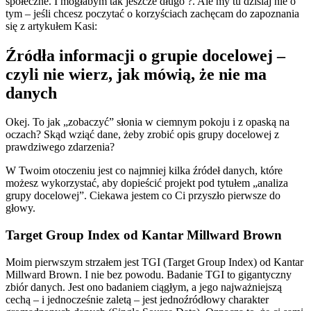
społeczne. I mogłabym tak jeszcze długo ?. Ale my tu dzisiaj nie o
tym – jeśli chcesz poczytać o korzyściach zachęcam do zapoznania
się z artykułem Kasi:
Źródła informacji o grupie docelowej –
czyli nie wierz, jak mówią, że nie ma
danych
Okej. To jak „zobaczyć” słonia w ciemnym pokoju i z opaską na
oczach? Skąd wziąć dane, żeby zrobić opis grupy docelowej z
prawdziwego zdarzenia?
W Twoim otoczeniu jest co najmniej kilka źródeł danych, które
możesz wykorzystać, aby dopieścić projekt pod tytułem „analiza
grupy docelowej”. Ciekawa jestem co Ci przyszło pierwsze do
głowy.
Target Group Index od Kantar Millward Brown
Moim pierwszym strzałem jest TGI (Target Group Index) od Kantar
Millward Brown. I nie bez powodu. Badanie TGI to gigantyczny
zbiór danych. Jest ono badaniem ciągłym, a jego najważniejszą
cechą – i jednocześnie zaletą – jest jednoźródłowy charakter