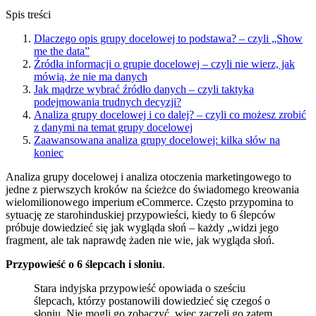
Spis treści
Dlaczego opis grupy docelowej to podstawa? – czyli „Show
me the data”
Źródła informacji o grupie docelowej – czyli nie wierz, jak
mówią, że nie ma danych
Jak mądrze wybrać źródło danych – czyli taktyka
podejmowania trudnych decyzji?
Analiza grupy docelowej i co dalej? – czyli co możesz zrobić
z danymi na temat grupy docelowej
Zaawansowana analiza grupy docelowej: kilka słów na
koniec
Analiza grupy docelowej i analiza otoczenia marketingowego to
jedne z pierwszych kroków na ścieżce do świadomego kreowania
wielomilionowego imperium eCommerce. Często przypomina to
sytuację ze starohinduskiej przypowieści, kiedy to 6 ślepców
próbuje dowiedzieć się jak wygląda słoń – każdy „widzi jego
fragment, ale tak naprawdę żaden nie wie, jak wygląda słoń.
Przypowieść o 6 ślepcach i słoniu
.
Stara indyjska przypowieść opowiada o sześciu
ślepcach, którzy postanowili dowiedzieć się czegoś o
słoniu. Nie mogli go zobaczyć, więc zaczęli go zatem