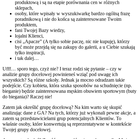
produktową i są na etapie porównania cen w różnych
sklepach,
osoby, które wpisały w wyszukiwarkę bardzo ogólną frazę
poradnikową i nie do końca są zainteresowane Twoim
produktem,
fani Twojej Bazy wiedzy,
lojalni Klienci,
cisi „Apacze” (A tylko sobie paczę, nic nie kupuję), którzy
być może przejdą się na zakupy do galerii, a u Ciebie szukają
tylko inspiracji,
i tak dalej…
Ufff… sporo tego, czyż nie? I teraz rodzi się pytanie – czy w
analizie grupy docelowej powinieneś wziąć pod uwagę ich
wszystkich? Są różne szkoły. Jednak ja mocno odradzam takie
podejście. Czy kobieta, która szuka sposobów na schudnięcie (np.
bieganie) będzie zainteresowana męskim obuwiem sportowym (buty
do biegania)? Raczej nie!
Zatem jak określić grupę docelową? Na kim warto się skupić
analizując dane z GA? Na tych, którzy już wykonali pewne akcje, a
zatem są przedstawicielami grup potencjalnych Klientów. To
właśnie osoby, które konwertują są reprezentatywne w kontekście
Twojej grupy docelowej.