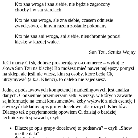
Kto zna wroga i zna siebie, nie będzie zagrożony
choćby i w stu starciach.
Kto nie zna wroga, ale zna siebie, czasem odniesie
zwycięstwo, a innym razem zostanie pokonany.
Kto nie zna ani wroga, ani siebie, nieuchronnie ponosi
klęskę w każdej walce.
– Sun Tzu, Sztuka Wojny
Jeśli marzy Ci się dobrze prosperujący e-commerce – wykuj te
słowa Sun Tzu na blachę! Bo możesz mieć nawet najlepszy pomysł
na sklep, ale jeśli nie wiesz, kim są osoby, które będą Cię
utrzymywać (a.k.a. Klienci), to daleko nie zajedziesz.
Jedną z podstawowych kompetencji marketingowych jest analiza
danych. Codziennie przemierzam setki wierszy, w których zawarte
są informacje na temat konsumentów, żeby wyłowić z nich esencję i
stworzyć dokładny opis grupy docelowej dla różnych Klientów.
Dlatego też z przyjemnością opowiem Ci dzisiaj o bardziej
technicznych sprawach, czyli:
Dlaczego opis grupy docelowej to podstawa? – czyli „Show
me the data”