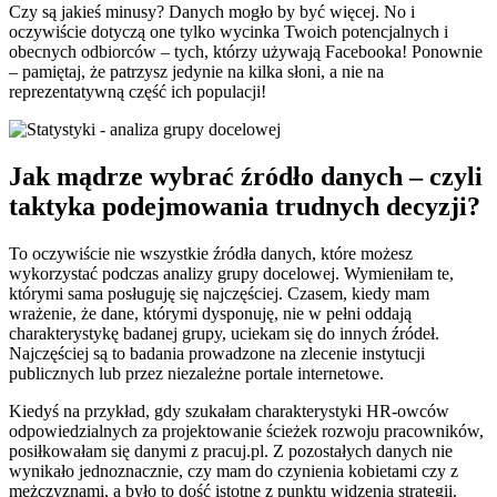
Czy są jakieś minusy? Danych mogło by być więcej. No i
oczywiście dotyczą one tylko wycinka Twoich potencjalnych i
obecnych odbiorców – tych, którzy używają Facebooka! Ponownie
– pamiętaj, że patrzysz jedynie na kilka słoni, a nie na
reprezentatywną część ich populacji!
Jak mądrze wybrać źródło danych – czyli
taktyka podejmowania trudnych decyzji?
To oczywiście nie wszystkie źródła danych, które możesz
wykorzystać podczas analizy grupy docelowej. Wymieniłam te,
którymi sama posługuję się najczęściej. Czasem, kiedy mam
wrażenie, że dane, którymi dysponuję, nie w pełni oddają
charakterystykę badanej grupy, uciekam się do innych źródeł.
Najczęściej są to badania prowadzone na zlecenie instytucji
publicznych lub przez niezależne portale internetowe.
Kiedyś na przykład, gdy szukałam charakterystyki HR-owców
odpowiedzialnych za projektowanie ścieżek rozwoju pracowników,
posiłkowałam się danymi z pracuj.pl. Z pozostałych danych nie
wynikało jednoznacznie, czy mam do czynienia kobietami czy z
mężczyznami, a było to dość istotne z punktu widzenia strategii.