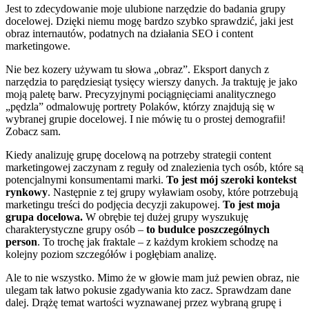
Jest to zdecydowanie moje ulubione narzędzie do badania grupy
docelowej. Dzięki niemu mogę bardzo szybko sprawdzić, jaki jest
obraz internautów, podatnych na działania SEO i content
marketingowe.
Nie bez kozery używam tu słowa „obraz”. Eksport danych z
narzędzia to parędziesiąt tysięcy wierszy danych. Ja traktuję je jako
moją paletę barw. Precyzyjnymi pociągnięciami analitycznego
„pędzla” odmalowuję portrety Polaków, którzy znajdują się w
wybranej grupie docelowej. I nie mówię tu o prostej demografii!
Zobacz sam.
Kiedy analizuję grupę docelową na potrzeby strategii content
marketingowej zaczynam z reguły od znalezienia tych osób, które są
potencjalnymi konsumentami marki.
To jest mój szeroki kontekst
rynkowy
. Następnie z tej grupy wyławiam osoby, które potrzebują
marketingu treści do podjęcia decyzji zakupowej.
To jest moja
grupa docelowa.
W obrębie tej dużej grupy wyszukuję
charakterystyczne grupy osób –
to budulce poszczególnych
person
. To trochę jak fraktale – z każdym krokiem schodzę na
kolejny poziom szczegółów i pogłębiam analizę.
Ale to nie wszystko. Mimo że w głowie mam już pewien obraz, nie
ulegam tak łatwo pokusie zgadywania kto zacz. Sprawdzam dane
dalej. Drążę temat wartości wyznawanej przez wybraną grupę i