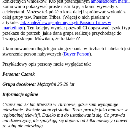
konkretnych wniosków. Kto jest potencjalnym
ambasadorem marki
,
komu warto pokazywać proste instrukcje, a komu wywiady z
celebrytami. Możesz też pójść o krok dalej i spróbować wyłonić z
całej grupy tzw. Passion Tribes. (Więcej o nich pisałam w
artykule:
Jak znaleźć swoje plemię, czyli Passion Tribes w
marketingu
). Ten kolejny wymiar pozwoli Ci dopasować język i typ
przekazu do potrzeb, jakie dana grupa realizuje przychodząc do
Twojego sklepu. Mówiłam, że fraktale ??
Ukoronowaniem długich godzin grzebania w liczbach i tabelach jest
stworzenie person nabywczych (
Buyer Person
).
Przykładowy opis persony może wyglądać tak:
Persona:
Czarek
Grupa docelowa:
Mężczyźni 25-29 lat
Informacje ogólne
Czarek ma 27 lat. Mieszka w Tarnowie, gdzie sam wynajmuje
mieszkanie. Właśnie skończył studia. Teraz pracuje jako reporter w
regionalnej telewizji. Daleko mu do ustatkowania się. Co prawda
ma dziewczynę, ale spotykają się dopiero od kilku miesięcy i nawet
ze sobą nie mieszkają.