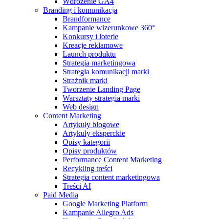
Wdrożenie GA4
Branding i komunikacja
Brandformance
Kampanie wizerunkowe 360°
Konkursy i loterie
Kreacje reklamowe
Launch produktu
Strategia marketingowa
Strategia komunikacji marki
Strażnik marki
Tworzenie Landing Page
Warsztaty strategia marki
Web design
Content Marketing
Artykuły blogowe
Artykuły eksperckie
Opisy kategorii
Opisy produktów
Performance Content Marketing
Recykling treści
Strategia content marketingowa
Treści AI
Paid Media
Google Marketing Platform
Kampanie Allegro Ads