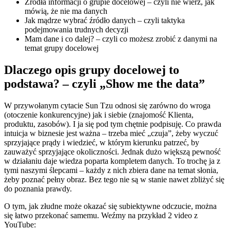
Źródła informacji o grupie docelowej – czyli nie wierz, jak
mówią, że nie ma danych
Jak mądrze wybrać źródło danych – czyli taktyka
podejmowania trudnych decyzji
Mam dane i co dalej? – czyli co możesz zrobić z danymi na
temat grupy docelowej
Dlaczego opis grupy docelowej to
podstawa? – czyli „Show me the data”
W przywołanym cytacie Sun Tzu odnosi się zarówno do wroga
(otoczenie konkurencyjne) jak i siebie (znajomość Klienta,
produktu, zasobów). I ja się pod tym chętnie podpisuję. Co prawda
intuicja w biznesie jest ważna – trzeba mieć „czuja”, żeby wyczuć
sprzyjające prądy i wiedzieć, w którym kierunku patrzeć, by
zauważyć sprzyjające okoliczności. Jednak dużo większą pewność
w działaniu daje wiedza poparta kompletem danych. To trochę ja z
tymi naszymi ślepcami – każdy z nich zbiera dane na temat słonia,
żeby poznać pełny obraz. Bez tego nie są w stanie nawet zbliżyć się
do poznania prawdy.
O tym, jak złudne może okazać się subiektywne odczucie, można
się łatwo przekonać samemu. Weźmy na przykład 2 video z
YouTube: