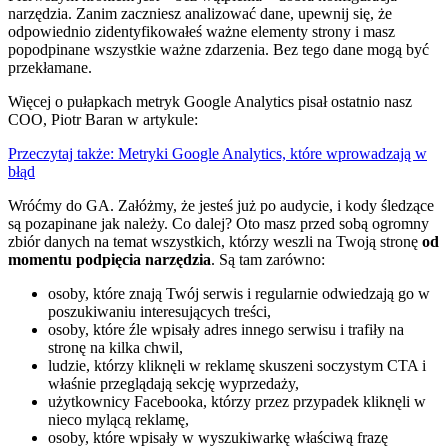
narzędzia. Zanim zaczniesz analizować dane, upewnij się, że
odpowiednio zidentyfikowałeś ważne elementy strony i masz
popodpinane wszystkie ważne zdarzenia. Bez tego dane mogą być
przekłamane.
Więcej o pułapkach metryk Google Analytics pisał ostatnio nasz
COO, Piotr Baran w artykule:
Przeczytaj także: Metryki Google Analytics, które wprowadzają w
błąd
Wróćmy do GA. Załóżmy, że jesteś już po audycie, i kody śledzące
są pozapinane jak należy. Co dalej? Oto masz przed sobą ogromny
zbiór danych na temat wszystkich, którzy weszli na Twoją stronę
od
momentu podpięcia narzędzia
. Są tam zarówno:
osoby, które znają Twój serwis i regularnie odwiedzają go w
poszukiwaniu interesujących treści,
osoby, które źle wpisały adres innego serwisu i trafiły na
stronę na kilka chwil,
ludzie, którzy kliknęli w reklamę skuszeni soczystym CTA i
właśnie przeglądają sekcję wyprzedaży,
użytkownicy Facebooka, którzy przez przypadek kliknęli w
nieco mylącą reklamę,
osoby, które wpisały w wyszukiwarkę właściwą frazę