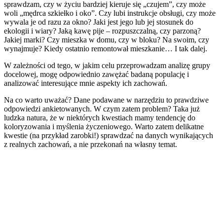
sprawdzam, czy w życiu bardziej kieruje się „czujem”, czy może
woli „mędrca szkiełko i oko”. Czy lubi instrukcje obsługi, czy może
wywala je od razu za okno? Jaki jest jego lub jej stosunek do
ekologii i wiary? Jaką kawę pije – rozpuszczalną, czy parzoną?
Jakiej marki? Czy mieszka w domu, czy w bloku? Na swoim, czy
wynajmuje? Kiedy ostatnio remontował mieszkanie… I tak dalej.
W zależności od tego, w jakim celu przeprowadzam analizę grupy
docelowej, mogę odpowiednio zawężać badaną populację i
analizować interesujące mnie aspekty ich zachowań.
Na co warto uważać? Dane podawane w narzędziu to prawdziwe
odpowiedzi ankietowanych. W czym zatem problem? Taka już
ludzka natura, że w niektórych kwestiach mamy tendencję do
koloryzowania i myślenia życzeniowego. Warto zatem delikatne
kwestie (na przykład zarobki!) sprawdzać na danych wynikających
z realnych zachowań, a nie przekonań na własny temat.