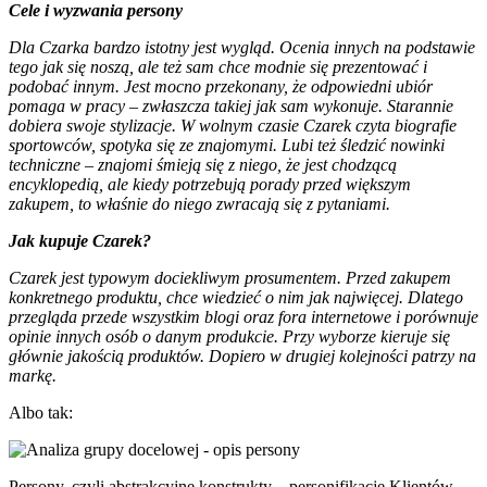
Cele i wyzwania persony
Dla Czarka bardzo istotny jest wygląd. Ocenia innych na podstawie
tego jak się noszą, ale też sam chce modnie się prezentować i
podobać innym. Jest mocno przekonany, że odpowiedni ubiór
pomaga w pracy – zwłaszcza takiej jak sam wykonuje. Starannie
dobiera swoje stylizacje. W wolnym czasie Czarek czyta biografie
sportowców, spotyka się ze znajomymi. Lubi też śledzić nowinki
techniczne – znajomi śmieją się z niego, że jest chodzącą
encyklopedią, ale kiedy potrzebują porady przed większym
zakupem, to właśnie do niego zwracają się z pytaniami.
Jak kupuje Czarek?
Czarek jest typowym dociekliwym prosumentem. Przed zakupem
konkretnego produktu, chce wiedzieć o nim jak najwięcej. Dlatego
przegląda przede wszystkim blogi oraz fora internetowe i porównuje
opinie innych osób o danym produkcie. Przy wyborze kieruje się
głównie jakością produktów. Dopiero w drugiej kolejności patrzy na
markę.
Albo tak:
Persony, czyli abstrakcyjne konstrukty – personifikacje Klientów