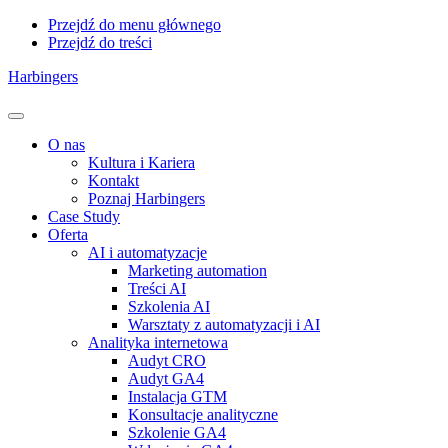
Przejdź do menu głównego
Przejdź do treści
Harbingers
Menu
O nas
Kultura i Kariera
Kontakt
Poznaj Harbingers
Case Study
Oferta
AI i automatyzacje
Marketing automation
Treści AI
Szkolenia AI
Warsztaty z automatyzacji i AI
Analityka internetowa
Audyt CRO
Audyt GA4
Instalacja GTM
Konsultacje analityczne
Szkolenie GA4