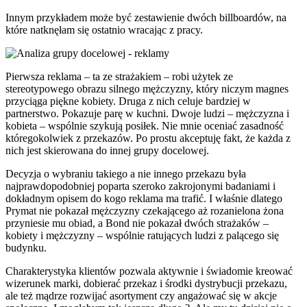
Innym przykładem może być zestawienie dwóch billboardów, na
które natknęłam się ostatnio wracając z pracy.
Pierwsza reklama – ta ze strażakiem – robi użytek ze
stereotypowego obrazu silnego mężczyzny, który niczym magnes
przyciąga piękne kobiety. Druga z nich celuje bardziej w
partnerstwo. Pokazuje parę w kuchni. Dwoje ludzi – mężczyzna i
kobieta – wspólnie szykują posiłek. Nie mnie oceniać zasadność
któregokolwiek z przekazów. Po prostu akceptuję fakt, że każda z
nich jest skierowana do innej grupy docelowej.
Decyzja o wybraniu takiego a nie innego przekazu była
najprawdopodobniej poparta szeroko zakrojonymi badaniami i
dokładnym opisem do kogo reklama ma trafić. I właśnie dlatego
Prymat nie pokazał mężczyzny czekającego aż rozanielona żona
przyniesie mu obiad, a Bond nie pokazał dwóch strażaków –
kobiety i mężczyzny – wspólnie ratujących ludzi z palącego się
budynku.
Charakterystyka klientów pozwala aktywnie i świadomie kreować
wizerunek marki, dobierać przekaz i środki dystrybucji przekazu,
ale też mądrze rozwijać asortyment czy angażować się w akcje