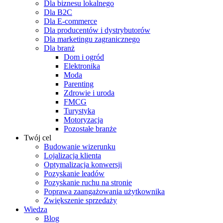
Dla biznesu lokalnego
Dla B2C
Dla E-commerce
Dla producentów i dystrybutorów
Dla marketingu zagranicznego
Dla branż
Dom i ogród
Elektronika
Moda
Parenting
Zdrowie i uroda
FMCG
Turystyka
Motoryzacja
Pozostałe branże
Twój cel
Budowanie wizerunku
Lojalizacja klienta
Optymalizacja konwersji
Pozyskanie leadów
Pozyskanie ruchu na stronie
Poprawa zaangażowania użytkownika
Zwiększenie sprzedaży
Wiedza
Blog