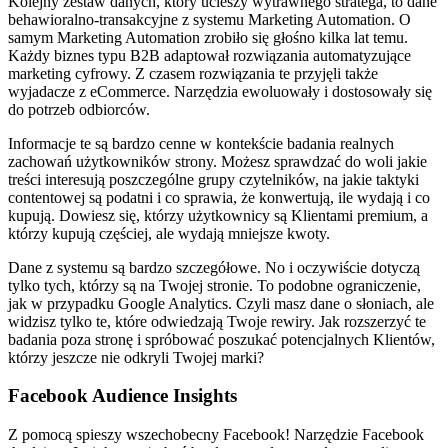
Kolejny zestaw danych, który ucieszy wytrawnego stratega, to dane
behawioralno-transakcyjne z systemu Marketing Automation. O
samym Marketing Automation zrobiło się głośno kilka lat temu.
Każdy biznes typu B2B adaptował rozwiązania automatyzujące
marketing cyfrowy. Z czasem rozwiązania te przyjęli także
wyjadacze z eCommerce. Narzędzia ewoluowały i dostosowały się
do potrzeb odbiorców.
Informacje te są bardzo cenne w kontekście badania realnych
zachowań użytkowników strony. Możesz sprawdzać do woli jakie
treści interesują poszczególne grupy czytelników, na jakie taktyki
contentowej są podatni i co sprawia, że konwertują, ile wydają i co
kupują. Dowiesz się, którzy użytkownicy są Klientami premium, a
którzy kupują częściej, ale wydają mniejsze kwoty.
Dane z systemu są bardzo szczegółowe. No i oczywiście dotyczą
tylko tych, którzy są na Twojej stronie. To podobne ograniczenie,
jak w przypadku Google Analytics. Czyli masz dane o słoniach, ale
widzisz tylko te, które odwiedzają Twoje rewiry. Jak rozszerzyć te
badania poza stronę i spróbować poszukać potencjalnych Klientów,
którzy jeszcze nie odkryli Twojej marki?
Facebook Audience Insights
Z pomocą spieszy wszechobecny Facebook! Narzędzie Facebook