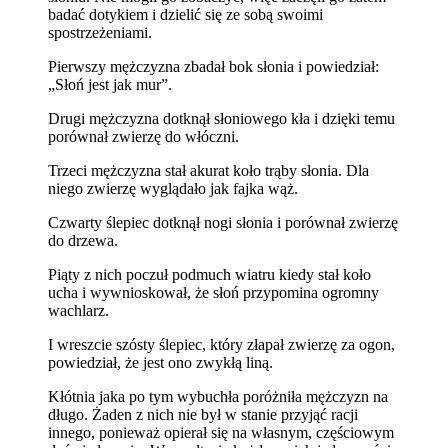
badać dotykiem i dzielić się ze sobą swoimi
spostrzeżeniami.
Pierwszy mężczyzna zbadał bok słonia i powiedział:
„Słoń jest jak mur”.
Drugi mężczyzna dotknął słoniowego kła i dzięki temu
porównał zwierzę do włóczni.
Trzeci mężczyzna stał akurat koło trąby słonia. Dla
niego zwierzę wyglądało jak fajka wąż.
Czwarty ślepiec dotknął nogi słonia i porównał zwierzę
do drzewa.
Piąty z nich poczuł podmuch wiatru kiedy stał koło
ucha i wywnioskował, że słoń przypomina ogromny
wachlarz.
I wreszcie szósty ślepiec, który złapał zwierzę za ogon,
powiedział, że jest ono zwykłą liną.
Kłótnia jaka po tym wybuchła poróżniła mężczyzn na
długo. Żaden z nich nie był w stanie przyjąć racji
innego, ponieważ opierał się na własnym, częściowym