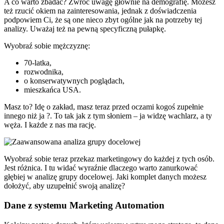
A co warto zbadać? Zwróć uwagę głównie na demografię. Możesz
też rzucić okiem na zainteresowania, jednak z doświadczenia
podpowiem Ci, że są one nieco zbyt ogólne jak na potrzeby tej
analizy. Uważaj też na pewną specyficzną pułapkę.
Wyobraź sobie mężczyznę:
70-latka,
rozwodnika,
o konserwatywnych poglądach,
mieszkańca USA.
Masz to? Idę o zakład, masz teraz przed oczami kogoś zupełnie
innego niż ja ?. To tak jak z tym słoniem – ja widzę wachlarz, a ty
węża. I każde z nas ma rację.
Wyobraź sobie teraz przekaz marketingowy do każdej z tych osób.
Jest różnica. I tu widać wyraźnie dlaczego warto zanurkować
głębiej w analizę grupy docelowej. Jaki komplet danych możesz
dołożyć, aby uzupełnić swoją analizę?
Dane z systemu Marketing Automation