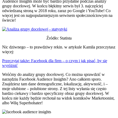
Audeince Insights może być bardzo przydatne podczas analizy
grupy docelowej. W końcu błękitny serwis był 3. najczęściej
odwiedzaną stroną w 2018 roku, zaraz po Google i YouTube! Co
więcej jest on najpopularniejszym serwisem społecznościowym na
świecie!
Źródło: Statista
Nic dziwnego – to prawdziwy rekin. w artykule Kamila przeczytasz
więcej:
Przeczytaj także: Facebook dla firm – o czym i jak pisać, by się
wyróżnić
Wróćmy do analizy grupy docelowej. Co można sprawdzić w
narzędziu Facebook Audience Insights? Ano całkiem sporo.
Znajdziesz tam dane demograficzne, lokalizację, aktywność, i –
moje ulubione – polubione strony. Z tej listy wyłania się często
bardzo ciekawy i bardzo specyficzny obraz grupy docelowej. W
końcu nie każdy będzie rechotał na widok komiksów Marketoonist,
albo Wilq Superbohater!