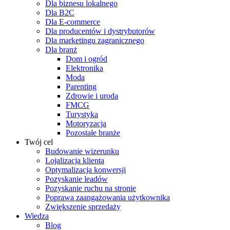
Dla biznesu lokalnego
Dla B2C
Dla E-commerce
Dla producentów i dystrybutorów
Dla marketingu zagranicznego
Dla branż
Dom i ogród
Elektronika
Moda
Parenting
Zdrowie i uroda
FMCG
Turystyka
Motoryzacja
Pozostałe branże
Twój cel
Budowanie wizerunku
Lojalizacja klienta
Optymalizacja konwersji
Pozyskanie leadów
Pozyskanie ruchu na stronie
Poprawa zaangażowania użytkownika
Zwiększenie sprzedaży
Wiedza
Blog