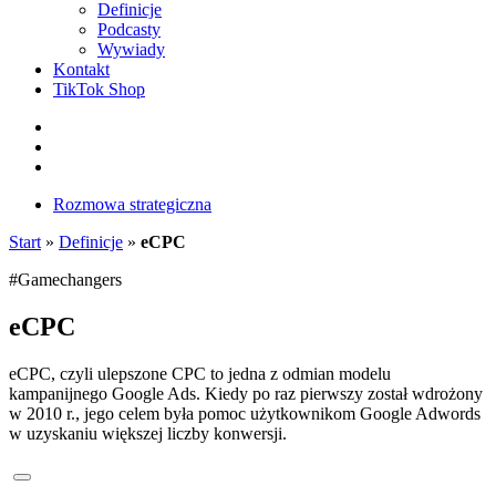
Definicje
Podcasty
Wywiady
Kontakt
TikTok Shop
Facebook
Instagram
LinkedIn
Rozmowa strategiczna
Start
»
Definicje
»
eCPC
#Gamechangers
eCPC
eCPC, czyli ulepszone CPC to jedna z odmian modelu
kampanijnego Google Ads. Kiedy po raz pierwszy został wdrożony
w 2010 r., jego celem była pomoc użytkownikom Google Adwords
w uzyskaniu większej liczby konwersji.