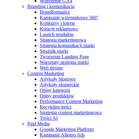
Wdrożenie GA4
Branding i komunikacja
Brandformance
Kampanie wizerunkowe 360°
Konkursy i loterie
Kreacje reklamowe
Launch produktu
Strategia marketingowa
Strategia komunikacji marki
Strażnik marki
Tworzenie Landing Page
Warsztaty strategia marki
Web design
Content Marketing
Artykuły blogowe
Artykuły eksperckie
Opisy kategorii
Opisy produktów
Performance Content Marketing
Recykling treści
Strategia content marketingowa
Treści AI
Paid Media
Google Marketing Platform
Kampanie Allegro Ads