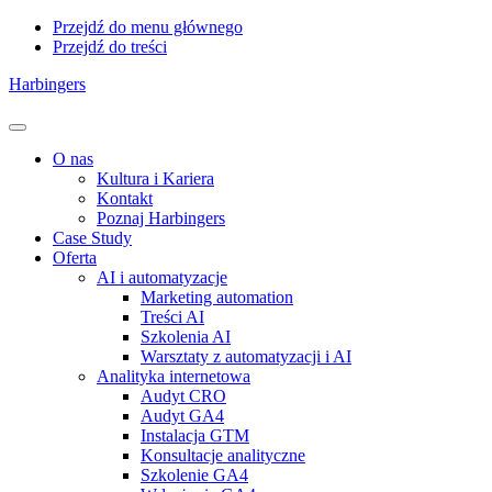
Przejdź do menu głównego
Przejdź do treści
Harbingers
Menu
O nas
Kultura i Kariera
Kontakt
Poznaj Harbingers
Case Study
Oferta
AI i automatyzacje
Marketing automation
Treści AI
Szkolenia AI
Warsztaty z automatyzacji i AI
Analityka internetowa
Audyt CRO
Audyt GA4
Instalacja GTM
Konsultacje analityczne
Szkolenie GA4