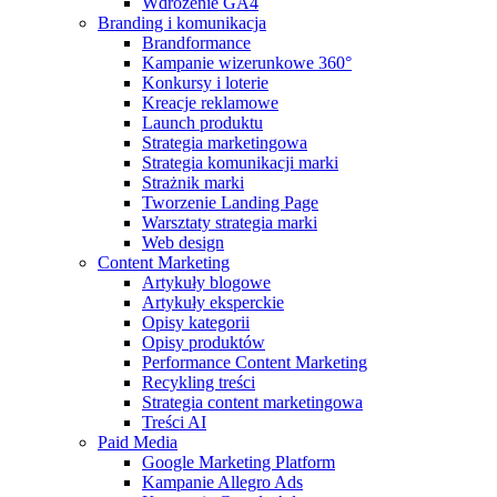
Wdrożenie GA4
Branding i komunikacja
Brandformance
Kampanie wizerunkowe 360°
Konkursy i loterie
Kreacje reklamowe
Launch produktu
Strategia marketingowa
Strategia komunikacji marki
Strażnik marki
Tworzenie Landing Page
Warsztaty strategia marki
Web design
Content Marketing
Artykuły blogowe
Artykuły eksperckie
Opisy kategorii
Opisy produktów
Performance Content Marketing
Recykling treści
Strategia content marketingowa
Treści AI
Paid Media
Google Marketing Platform
Kampanie Allegro Ads