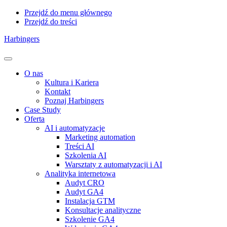
Przejdź do menu głównego
Przejdź do treści
Harbingers
Menu
O nas
Kultura i Kariera
Kontakt
Poznaj Harbingers
Case Study
Oferta
AI i automatyzacje
Marketing automation
Treści AI
Szkolenia AI
Warsztaty z automatyzacji i AI
Analityka internetowa
Audyt CRO
Audyt GA4
Instalacja GTM
Konsultacje analityczne
Szkolenie GA4