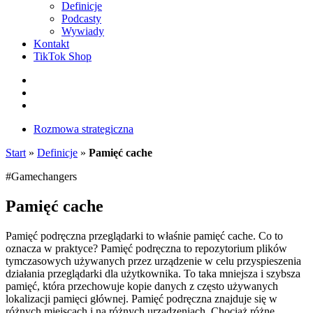
Definicje
Podcasty
Wywiady
Kontakt
TikTok Shop
Facebook
Instagram
LinkedIn
Rozmowa strategiczna
Start
»
Definicje
»
Pamięć cache
#Gamechangers
Pamięć cache
Pamięć podręczna przeglądarki to właśnie pamięć cache. Co to
oznacza w praktyce? Pamięć podręczna to repozytorium plików
tymczasowych używanych przez urządzenie w celu przyspieszenia
działania przeglądarki dla użytkownika. To taka mniejsza i szybsza
pamięć, która przechowuje kopie danych z często używanych
lokalizacji pamięci głównej. Pamięć podręczna znajduje się w
różnych miejscach i na różnych urządzeniach. Chociaż różne