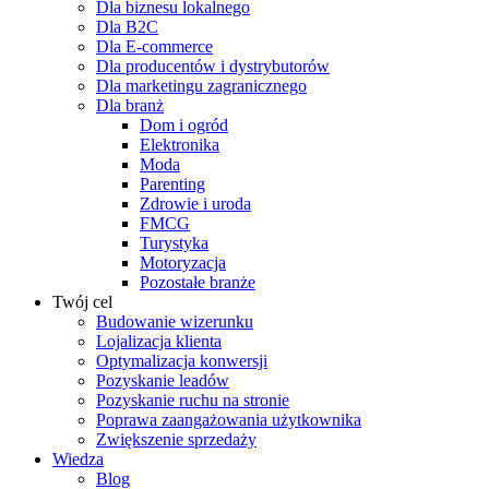
Dla biznesu lokalnego
Dla B2C
Dla E-commerce
Dla producentów i dystrybutorów
Dla marketingu zagranicznego
Dla branż
Dom i ogród
Elektronika
Moda
Parenting
Zdrowie i uroda
FMCG
Turystyka
Motoryzacja
Pozostałe branże
Twój cel
Budowanie wizerunku
Lojalizacja klienta
Optymalizacja konwersji
Pozyskanie leadów
Pozyskanie ruchu na stronie
Poprawa zaangażowania użytkownika
Zwiększenie sprzedaży
Wiedza
Blog