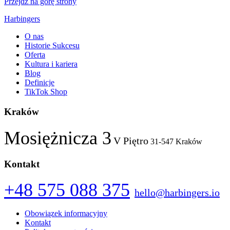
Przejdź na górę strony
Harbingers
O nas
Historie Sukcesu
Oferta
Kultura i kariera
Blog
Definicje
TikTok Shop
Kraków
Mosiężnicza 3
V Piętro
31-547 Kraków
Kontakt
+48 575 088 375
hello@harbingers.io
Obowiązek informacyjny
Kontakt