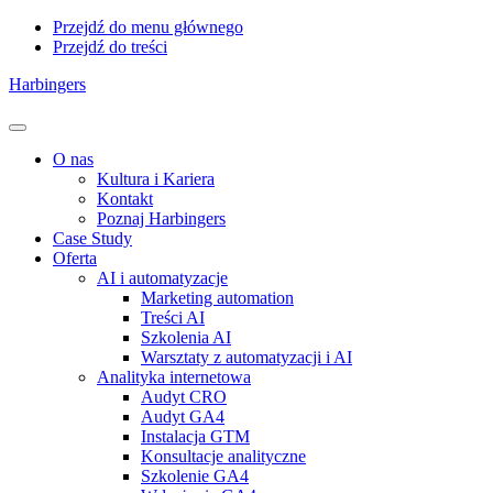
Przejdź do menu głównego
Przejdź do treści
Harbingers
Menu
O nas
Kultura i Kariera
Kontakt
Poznaj Harbingers
Case Study
Oferta
AI i automatyzacje
Marketing automation
Treści AI
Szkolenia AI
Warsztaty z automatyzacji i AI
Analityka internetowa
Audyt CRO
Audyt GA4
Instalacja GTM
Konsultacje analityczne
Szkolenie GA4