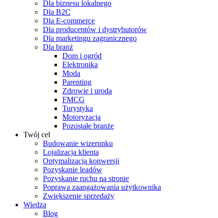
Dla biznesu lokalnego
Dla B2C
Dla E-commerce
Dla producentów i dystrybutorów
Dla marketingu zagranicznego
Dla branż
Dom i ogród
Elektronika
Moda
Parenting
Zdrowie i uroda
FMCG
Turystyka
Motoryzacja
Pozostałe branże
Twój cel
Budowanie wizerunku
Lojalizacja klienta
Optymalizacja konwersji
Pozyskanie leadów
Pozyskanie ruchu na stronie
Poprawa zaangażowania użytkownika
Zwiększenie sprzedaży
Wiedza
Blog