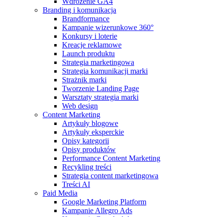
Wdrożenie GA4
Branding i komunikacja
Brandformance
Kampanie wizerunkowe 360°
Konkursy i loterie
Kreacje reklamowe
Launch produktu
Strategia marketingowa
Strategia komunikacji marki
Strażnik marki
Tworzenie Landing Page
Warsztaty strategia marki
Web design
Content Marketing
Artykuły blogowe
Artykuły eksperckie
Opisy kategorii
Opisy produktów
Performance Content Marketing
Recykling treści
Strategia content marketingowa
Treści AI
Paid Media
Google Marketing Platform
Kampanie Allegro Ads