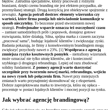
błędów. Zatrudnia specjalistów, którzy pracowali z różnymi
branżami, dzięki czemu branding nie jest efektem przypadku, ale
przemyślanej strategii.
Drugą korzyścią jest obiektywne spojrzenie z
zewnątrz.
Agencja potrafi dostrzec elementy wizerunku czy
wartości, które firma pomija lub nieświadomie komunikuje w
sposób nieczytelny.
To bezcenne przed stworzeniem nowej
strategii.
Profesjonalne wsparcie oznacza też oszczędność czasu
– zamiast samodzielnych prób i poprawek, dostajesz gotowe
rozwiązania, które działają. Silna, spójna marka z czasem zaczyna
„pracować sama”, budując lojalność klientów i zwiększając zyski.
Badania pokazują, że firmy z konsekwentnym brandingiem mogą
zwiększyć przychody nawet o 23%. [1]
Współpraca z agencją
zmniejsza ryzyko kosztownych pomyłek
– nietrafiony wizerunek
może oznaczać nie tylko utratę klientów, ale i konieczność
szybkiego (i drogiego) rebrandingu. Lepiej od razu zbudować
solidny fundament.
Z pomocy agencji warto skorzystać
szczególnie przy tworzeniu nowej marki, rebrandingu, wejściu
na nowy rynek lub połączeniu firm.
Nawet przy mniejszych
zmianach warto przynajmniej skonsultować się z ekspertami.
Dobrze zaprojektowana marka to inwestycja, która się opłaca –
procentuje w postaci lojalnych klientów i mocnej pozycji na rynku.
Jak wybrać agencję brandingową?