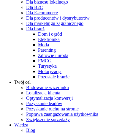
Dla biznesu lokalnego
Dla B2C
Dla E-commerce
Dla producentów i dystrybutorów
Dla marketingu zagranicznego
Dla branż
Dom i ogród
Elektronika
Moda
Parenting
Zdrowie i uroda
FMCG
Turystyka
Motoryzacja
Pozostałe branże
Twój cel
Budowanie wizerunku
Lojalizacja klienta
Optymalizacja konwersji
Pozyskanie leadów
Pozyskanie ruchu na stronie
Poprawa zaangażowania użytkownika
Zwiększenie sprzedaży
Wiedza
Blog