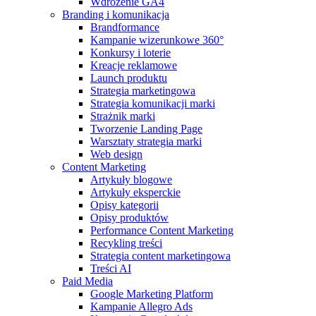
Wdrożenie GA4
Branding i komunikacja
Brandformance
Kampanie wizerunkowe 360°
Konkursy i loterie
Kreacje reklamowe
Launch produktu
Strategia marketingowa
Strategia komunikacji marki
Strażnik marki
Tworzenie Landing Page
Warsztaty strategia marki
Web design
Content Marketing
Artykuły blogowe
Artykuły eksperckie
Opisy kategorii
Opisy produktów
Performance Content Marketing
Recykling treści
Strategia content marketingowa
Treści AI
Paid Media
Google Marketing Platform
Kampanie Allegro Ads