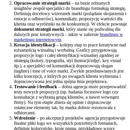
Opracowanie strategii marki
– na bazie zebranych
insightów zespół specjaliści do brandingu formułują strategię.
Definiują docelowy wizerunek marki (pożądane skojarzenia i
emocje u odbiorców), komunikaty, propozycję wartości dla
klienta oraz wyróżniki na tle konkurencji. W efekcie powstaje
dokument strategii marki
, który stanie się podwaliną dla
dalszych prac kreatywnych – także w zakresie
brandingu w
marketingu internetowym
.
Kreacja identyfikacji
– kolejny etap to prace kreatywne nad
tożsamością wizualną i werbalną. Graficy przygotowują
propozycje logo i całej identyfikacji wizualnej zgodnej ze
strategią (kolory, typografia, styl ilustracji/zdjęć, key visual
itp.), a specjaliści od komunikacji dopracowują slogan
(tagline) i tone of voice marki. Zwykle przedstawianych jest
kilka koncepcji, z których po uwagach klienta wybierana i
dopracowywana jest jedna spójna linia projektowa.
Testowanie i feedback
– dobra agencja może przeprowadzić
testy nowych propozycji (np. badania focusowe logo czy
konsultacje z wybraną grupą klientów, a nawet wewnątrz
firmy). Na tym etapie zbiera się opinie i dopracowuje
ostateczne elementy tak, by marka dobrze rezonowała z
odbiorcami.
Wdrożenie
– po akceptacji projektów agencja przygotowuje
finalne pliki logo we wszystkich potrzebnych formatach,
definiuje kolorystykę, kroje pisma, przykładowe wzory