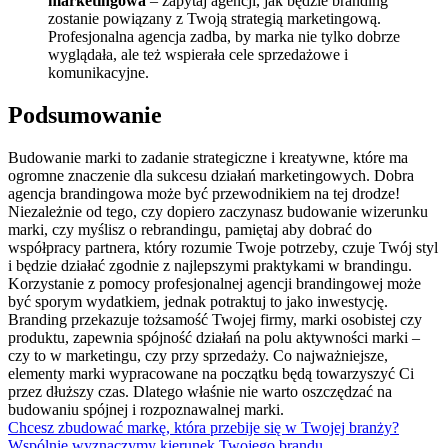
marketingowa
– zapytaj agencji, jak będzie branding
zostanie powiązany z Twoją strategią marketingową.
Profesjonalna agencja zadba, by marka nie tylko dobrze
wyglądała, ale też wspierała cele sprzedażowe i
komunikacyjne.
Podsumowanie
Budowanie marki to zadanie strategiczne i kreatywne, które ma
ogromne znaczenie dla sukcesu działań marketingowych. Dobra
agencja brandingowa może być przewodnikiem na tej drodze!
Niezależnie od tego, czy dopiero zaczynasz budowanie wizerunku
marki, czy myślisz o rebrandingu, pamiętaj aby dobrać do
współpracy partnera, który rozumie Twoje potrzeby, czuje Twój styl
i będzie działać zgodnie z najlepszymi praktykami w brandingu.
Korzystanie z pomocy profesjonalnej agencji brandingowej może
być sporym wydatkiem, jednak potraktuj to jako inwestycję.
Branding przekazuje tożsamość Twojej firmy, marki osobistej czy
produktu, zapewnia spójność działań na polu aktywności marki –
czy to w marketingu, czy przy sprzedaży. Co najważniejsze,
elementy marki wypracowane na początku będą towarzyszyć Ci
przez dłuższy czas. Dlatego właśnie nie warto oszczędzać na
budowaniu spójnej i rozpoznawalnej marki.
Chcesz zbudować markę, która przebije się w Twojej branży?
Wspólnie wyznaczymy kierunek Twojego brandu.