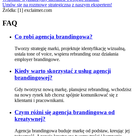
Umów się na rozmowę strategiczną z naszym ekspertem!
Źródła:
[1] exclaimer.com
FAQ
Co robi agencja brandingowa?
Tworzy strategię marki, projektuje identyfikację wizualną,
ustala tone of voice, wspiera rebranding oraz działania
employer brandingowe.
Kiedy warto skorzystać z usług agencji
brandingowej?
Gdy tworzysz nową markę, planujesz rebranding, wchodzisz
na nowy rynek lub chcesz spójnie komunikować się z
klientami i pracownikami.
Czym różni się agencja brandingowa od
kreatywnej?
Agencja brandingowa buduje markę od podstaw, kreując jej