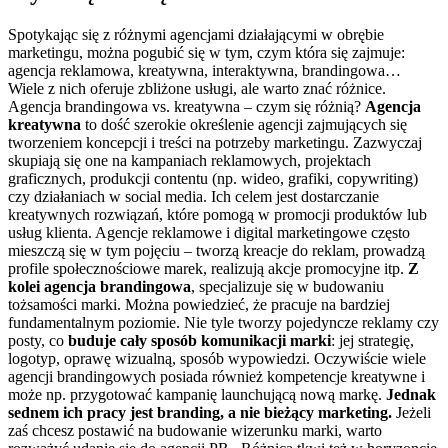
Spotykając się z różnymi agencjami działającymi w obrębie
marketingu, można pogubić się w tym, czym która się zajmuje:
agencja reklamowa, kreatywna, interaktywna, brandingowa…
Wiele z nich oferuje zbliżone usługi, ale warto znać różnice.
Agencja brandingowa vs. kreatywna
– czym się różnią?
Agencja
kreatywna
to dość szerokie określenie agencji zajmujących się
tworzeniem koncepcji i treści na potrzeby marketingu. Zazwyczaj
skupiają się one na kampaniach reklamowych, projektach
graficznych, produkcji contentu (np. wideo, grafiki, copywriting)
czy działaniach w social media. Ich celem jest dostarczanie
kreatywnych rozwiązań, które pomogą w promocji produktów lub
usług klienta. Agencje reklamowe i digital marketingowe często
mieszczą się w tym pojęciu – tworzą kreacje do reklam, prowadzą
profile społecznościowe marek, realizują akcje promocyjne itp.
Z
kolei agencja brandingowa
, specjalizuje się w budowaniu
tożsamości marki. Można powiedzieć, że pracuje na bardziej
fundamentalnym poziomie. Nie tyle tworzy pojedyncze reklamy czy
posty, co
buduje cały sposób komunikacji marki
: jej strategię,
logotyp, oprawę wizualną, sposób wypowiedzi. Oczywiście wiele
agencji brandingowych posiada również kompetencje kreatywne i
może np. przygotować kampanię launchującą nową markę.
Jednak
sednem ich pracy jest branding, a nie bieżący marketing.
Jeżeli
zaś chcesz postawić na
budowanie wizerunku marki
, warto