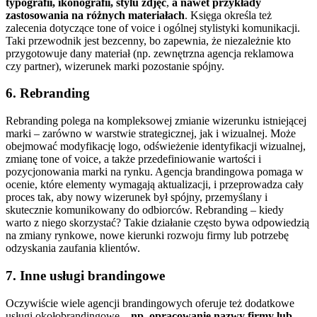
typografii, ikonografii, stylu zdjęć
,
a nawet przykłady
zastosowania na różnych materiałach
. Księga określa też
zalecenia dotyczące tone of voice i ogólnej stylistyki komunikacji.
Taki przewodnik jest bezcenny, bo zapewnia, że niezależnie kto
przygotowuje dany materiał (np. zewnętrzna agencja reklamowa
czy partner), wizerunek marki pozostanie spójny.
6. Rebranding
Rebranding polega na kompleksowej zmianie wizerunku istniejącej
marki – zarówno w warstwie strategicznej, jak i wizualnej. Może
obejmować modyfikację logo, odświeżenie identyfikacji wizualnej,
zmianę tone of voice, a także przedefiniowanie wartości i
pozycjonowania marki na rynku. Agencja brandingowa pomaga w
ocenie, które elementy wymagają aktualizacji, i przeprowadza cały
proces tak, aby nowy wizerunek był spójny, przemyślany i
skutecznie komunikowany do odbiorców.
Rebranding – kiedy
warto
z niego skorzystać? Takie działanie często bywa odpowiedzią
na zmiany rynkowe, nowe kierunki rozwoju firmy lub potrzebę
odzyskania zaufania klientów.
7. Inne usługi brandingowe
Oczywiście wiele agencji brandingowych oferuje też dodatkowe
usługi okołobrandingowe –
np. opracowanie nazwy firmy lub