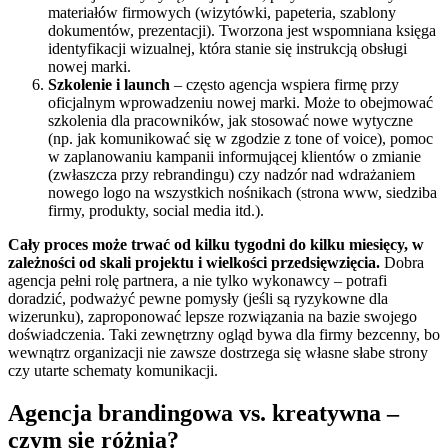
materiałów firmowych (wizytówki, papeteria, szablony
dokumentów, prezentacji). Tworzona jest wspomniana księga
identyfikacji wizualnej, która stanie się instrukcją obsługi
nowej marki.
Szkolenie i launch
– często agencja wspiera firmę przy
oficjalnym wprowadzeniu nowej marki. Może to obejmować
szkolenia dla pracowników, jak stosować nowe wytyczne
(np. jak komunikować się w zgodzie z tone of voice), pomoc
w zaplanowaniu kampanii informującej klientów o zmianie
(zwłaszcza przy rebrandingu) czy nadzór nad wdrażaniem
nowego logo na wszystkich nośnikach (strona www, siedziba
firmy, produkty, social media itd.).
Cały proces może trwać od kilku tygodni do kilku miesięcy, w
zależności od skali projektu i wielkości przedsięwzięcia.
Dobra
agencja pełni rolę partnera, a nie tylko wykonawcy – potrafi
doradzić, podważyć pewne pomysły (jeśli są ryzykowne dla
wizerunku), zaproponować lepsze rozwiązania na bazie swojego
doświadczenia. Taki zewnętrzny ogląd bywa dla firmy bezcenny, bo
wewnątrz organizacji nie zawsze dostrzega się własne słabe strony
czy utarte schematy komunikacji.
Agencja brandingowa vs. kreatywna –
czym się różnią?