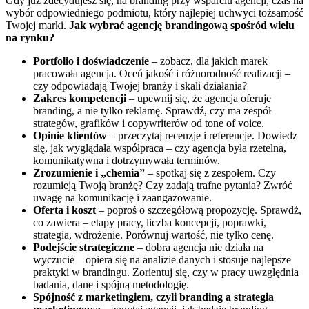
Gdy już zdecydujesz się, na branding przy wsparciu agencji, czas na
wybór odpowiedniego podmiotu, który najlepiej uchwyci tożsamość
Twojej marki.
Jak wybrać agencję brandingową spośród wielu
na rynku?
Portfolio i doświadczenie
– zobacz, dla jakich marek
pracowała agencja. Oceń jakość i różnorodność realizacji –
czy odpowiadają Twojej branży i skali działania?
Zakres kompetencji
– upewnij się, że agencja oferuje
branding, a nie tylko reklamę. Sprawdź, czy ma zespół
strategów, grafików i copywriterów od tone of voice.
Opinie klientów
– przeczytaj recenzje i referencje. Dowiedz
się, jak wyglądała współpraca – czy agencja była rzetelna,
komunikatywna i dotrzymywała terminów.
Zrozumienie i „chemia”
– spotkaj się z zespołem. Czy
rozumieją Twoją branżę? Czy zadają trafne pytania? Zwróć
uwagę na komunikację i zaangażowanie.
Oferta i koszt
– poproś o szczegółową propozycję. Sprawdź,
co zawiera – etapy pracy, liczba koncepcji, poprawki,
strategia, wdrożenie. Porównuj wartość, nie tylko cenę.
Podejście strategiczne
– dobra agencja nie działa na
wyczucie – opiera się na analizie danych i stosuje
najlepsze
praktyki w brandingu
. Zorientuj się, czy w pracy uwzględnia
badania, dane i spójną metodologię.
Spójność z marketingiem, czyli
branding a strategia