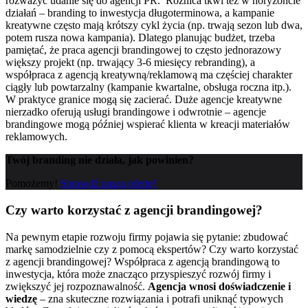
rozważyć udanie się do agencji PR.
Różnica tkwi też w horyzoncie
działań – branding to inwestycja długoterminowa, a kampanie
kreatywne często mają krótszy cykl życia (np. trwają sezon lub dwa,
potem rusza nowa kampania). Dlatego planując budżet, trzeba
pamiętać, że praca agencji brandingowej to często jednorazowy
większy projekt (np. trwający 3-6 miesięcy rebranding), a
współpraca z agencją kreatywną/reklamową ma częściej charakter
ciągły lub powtarzalny (kampanie kwartalne, obsługa roczna itp.).
W praktyce granice mogą się zacierać. Duże agencje kreatywne
nierzadko oferują usługi brandingowe i odwrotnie – agencje
brandingowe mogą później wspierać klienta w kreacji materiałów
reklamowych.
Twój branding nie działa, jak powinien?
Pomożemy!
Sprawdź naszą ofertę!
Czy warto korzystać z agencji brandingowej?
Na pewnym etapie rozwoju firmy pojawia się pytanie: zbudować
markę samodzielnie czy z pomocą ekspertów? Czy warto korzystać
z agencji brandingowej? Współpraca z agencją brandingową to
inwestycja, która może znacząco przyspieszyć rozwój firmy i
zwiększyć jej rozpoznawalność.
Agencja wnosi doświadczenie i
wiedzę
– zna skuteczne rozwiązania i potrafi uniknąć typowych