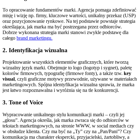
To opracowanie fundamentów marki. Agencja pomaga zdefiniować
misję i wizję np. firmy, kluczowe wartości, unikalny przekaz (USP)
oraz pozycjonowanie rynkowe. Na tej podstawie powstaje strategia
określająca, jak marka ma być postrzegana przez odbiorców.
Dobrze wykonana strategia marki stanowi zwykle podstawę dla
całego
brand marketingu.
2. Identyfikacja wizualna
Projektowanie wszystkich elementów graficznych, które tworzą
wizualny język marki. Obejmuje to logo (logotyp i sygnet), paletę
kolorów firmowych, typografię (firmowe fonty), a także tzw.
key
visual
, czyli graficzne motywy przewodnie, używane w materiałach
marketingowych. Spójna identyfikacja wizualna sprawia, że marka
jest łatwo rozpoznawalna i wyróżnia się na tle konkurencji.
3. Tone of Voice
Wypracowanie unikalnego stylu komunikacji marki – czyli jej
„głosu”. Agencja określa, jak marka zwraca się do odbiorców w
tekstach marketingowych, na stronie WWW, w social mediach czy
w obsłudze klienta. Czy ma być na „Ty” czy na „Pan/Pani”? Czy
komunikacja ma charakter ekspercki, przyjacielski, żartobliwy, a