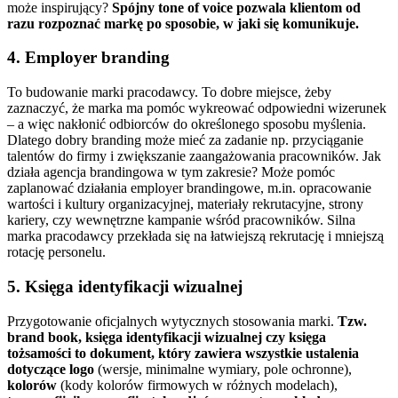
może inspirujący?
Spójny tone of voice pozwala klientom od
razu rozpoznać markę po sposobie, w jaki się komunikuje.
4. Employer branding
To budowanie marki pracodawcy. To dobre miejsce, żeby
zaznaczyć, że marka ma pomóc wykreować odpowiedni wizerunek
– a więc nakłonić odbiorców do określonego sposobu myślenia.
Dlatego dobry branding może mieć za zadanie np. przyciąganie
talentów do firmy i zwiększanie zaangażowania pracowników.
Jak
działa agencja brandingowa
w tym zakresie? Może pomóc
zaplanować działania employer brandingowe, m.in. opracowanie
wartości i kultury organizacyjnej, materiały rekrutacyjne, strony
kariery, czy wewnętrzne kampanie wśród pracowników. Silna
marka pracodawcy przekłada się na łatwiejszą rekrutację i mniejszą
rotację personelu.
5. Księga identyfikacji wizualnej
Przygotowanie oficjalnych wytycznych stosowania marki.
Tzw.
brand book, księga identyfikacji wizualnej czy księga
tożsamości
to dokument, który zawiera wszystkie ustalenia
dotyczące logo
(wersje, minimalne wymiary, pole ochronne),
kolorów
(kody kolorów firmowych w różnych modelach),