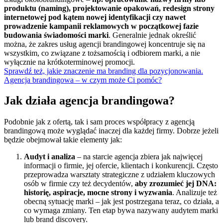
produktu (naming), projektowanie opakowań, redesign strony
internetowej pod kątem nowej identyfikacji czy nawet
prowadzenie kampanii reklamowych w początkowej fazie
budowania świadomości marki
. Generalnie jednak określić
można, że
zakres usług agencji brandingowej
koncentruje się na
wszystkim, co związane z tożsamością i odbiorem marki, a nie
wyłącznie na krótkoterminowej promocji.
Sprawdź też, jakie znaczenie ma branding dla pozycjonowania.
Agencja brandingowa – w czym może Ci pomóc?
Jak działa agencja brandingowa?
Podobnie jak z ofertą, tak i sam proces współpracy z agencją
brandingową może wyglądać inaczej dla każdej firmy. Dobrze jeżeli
będzie obejmował takie elementy jak:
Audyt i analiza
– na starcie agencja zbiera jak najwięcej
informacji o firmie, jej ofercie, klientach i konkurencji. Często
przeprowadza warsztaty strategiczne z udziałem kluczowych
osób w firmie czy też decydentów,
aby zrozumieć jej DNA:
historię, aspiracje, mocne strony i wyzwania
. Analizuje też
obecną sytuację marki – jak jest postrzegana teraz, co działa, a
co wymaga zmiany. Ten etap bywa nazywany audytem marki
lub brand discovery.