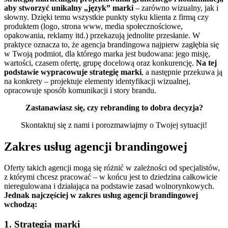
aby stworzyć unikalny „język” marki
– zarówno wizualny, jak i
słowny. Dzięki temu wszystkie punkty styku klienta z firmą czy
produktem (logo, strona www, media społecznościowe,
opakowania, reklamy itd.) przekazują jednolite przesłanie.
W
praktyce oznacza to, że agencja brandingowa najpierw zagłębia się
w Twoją podmiot, dla którego marka jest budowana: jego misję,
wartości, czasem ofertę, grupę docelową oraz konkurencję.
Na tej
podstawie wypracowuje strategię marki
, a następnie przekuwa ją
na konkrety – projektuje elementy identyfikacji wizualnej,
opracowuje sposób komunikacji i story brandu.
Zastanawiasz się, czy rebranding to dobra decyzja?
Skontaktuj się z nami i porozmawiajmy o Twojej sytuacji!
Zakres usług agencji brandingowej
Oferty takich agencji mogą się różnić w zależności od specjalistów,
z którymi chcesz pracować – w końcu jest to dziedzina całkowicie
nieregulowana i działająca na podstawie zasad wolnorynkowych.
Jednak najczęściej w zakres usług agencji brandingowej
wchodzą:
1. Strategia marki