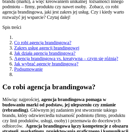
brandu (marki), a więc kreowaniem unikalnej tożsamości innego
podmiotu – firmy, produktu czy nawet osoby. Zobacz, co robi
agencja brandingowa, jaki jest zakres jej usług. Czy i kiedy warto
rozważyć jej wsparcie? Czytaj dalej!
Spis treści
Co robi agencja brandingowa?
Zakres usług agencji brandingowej
Jak działa agencja brandingowa?
Agencja brandingowa vs. kreatywna – czym się różnią?
Jak wybrać agencję brandingową?
Podsumowanie
Co robi agencja brandingowa?
Mówiąc najprościej,
agencja brandingowa pomaga w
budowaniu marki od podstaw, jej ulepszeniu czy zmianie
(rebranding)
. Głównym jej zadaniem jest stworzenie takiego
brandu, który odzwierciedla tożsamość podmiotu (firmy, produktu
czy linii produktów, usługi, osoby) i przemawia do docelowych
odbiorców.
Agencja brandingowa łączy kompetencje z obszaru
strategii, marketingu, projektowania graficznego i komunikacji,