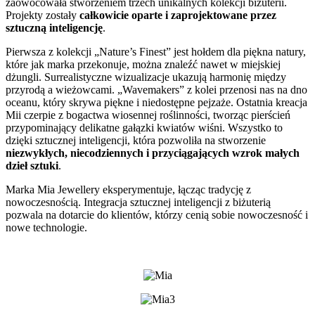
zaowocowała stworzeniem trzech unikalnych kolekcji biżuterii.
Projekty zostały
całkowicie oparte i zaprojektowane przez
sztuczną inteligencję
.
Pierwsza z kolekcji „Nature’s Finest” jest hołdem dla piękna natury,
które jak marka przekonuje, można znaleźć nawet w miejskiej
dżungli. Surrealistyczne wizualizacje ukazują harmonię między
przyrodą a wieżowcami. „Wavemakers” z kolei przenosi nas na dno
oceanu, który skrywa piękne i niedostępne pejzaże. Ostatnia kreacja
Mii czerpie z bogactwa wiosennej roślinności, tworząc pierścień
przypominający delikatne gałązki kwiatów wiśni. Wszystko to
dzięki sztucznej inteligencji, która pozwoliła na stworzenie
niezwykłych, niecodziennych i przyciągających wzrok małych
dzieł sztuki
.
Marka Mia Jewellery eksperymentuje, łącząc tradycję z
nowoczesnością. Integracja sztucznej inteligencji z biżuterią
pozwala na dotarcie do klientów, którzy cenią sobie nowoczesność i
nowe technologie.