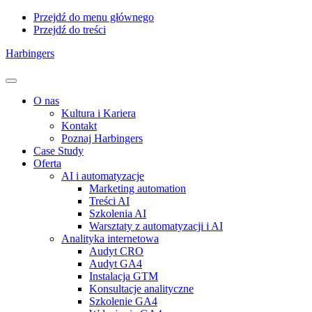
Przejdź do menu głównego
Przejdź do treści
Harbingers
Menu
O nas
Kultura i Kariera
Kontakt
Poznaj Harbingers
Case Study
Oferta
AI i automatyzacje
Marketing automation
Treści AI
Szkolenia AI
Warsztaty z automatyzacji i AI
Analityka internetowa
Audyt CRO
Audyt GA4
Instalacja GTM
Konsultacje analityczne
Szkolenie GA4