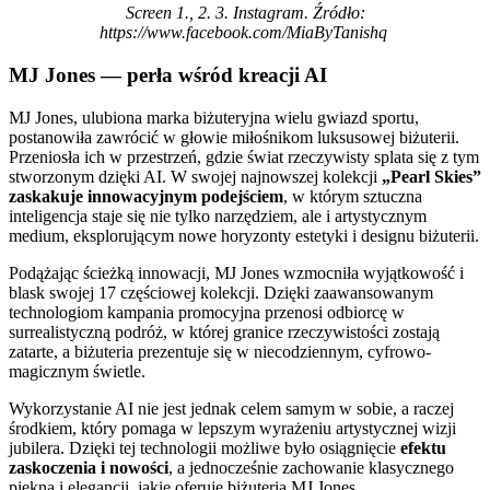
Screen 1., 2. 3. Instagram. Źródło:
https://www.facebook.com/MiaByTanishq
MJ Jones — perła wśród kreacji AI
MJ Jones, ulubiona marka biżuteryjna wielu gwiazd sportu,
postanowiła zawrócić w głowie miłośnikom luksusowej biżuterii.
Przeniosła ich w przestrzeń, gdzie świat rzeczywisty splata się z tym
stworzonym dzięki AI. W swojej najnowszej kolekcji
„Pearl Skies”
zaskakuje innowacyjnym podejściem
, w którym sztuczna
inteligencja staje się nie tylko narzędziem, ale i artystycznym
medium, eksplorującym nowe horyzonty estetyki i designu biżuterii.
Podążając ścieżką innowacji, MJ Jones wzmocniła wyjątkowość i
blask swojej 17 częściowej kolekcji. Dzięki zaawansowanym
technologiom kampania promocyjna przenosi odbiorcę w
surrealistyczną podróż, w której granice rzeczywistości zostają
zatarte, a biżuteria prezentuje się w niecodziennym, cyfrowo-
magicznym świetle.
Wykorzystanie AI nie jest jednak celem samym w sobie, a raczej
środkiem, który pomaga w lepszym wyrażeniu artystycznej wizji
jubilera. Dzięki tej technologii możliwe było osiągnięcie
efektu
zaskoczenia i nowości
, a jednocześnie zachowanie klasycznego
piękna i elegancji, jakie oferuje biżuteria MJ Jones.