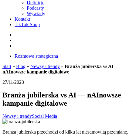
Definicje
Podcasty
Wywiady
Kontakt
TikTok Shop
Facebook
Instagram
LinkedIn
Rozmowa strategiczna
Start
»
Blog
»
Newsy i trendy
»
Branża jubilerska vs AI —
nAInowsze kampanie digitalowe
27/11/2023
Branża jubilerska vs AI — nAInowsze
kampanie digitalowe
Newsy i trendy
Social Media
Branża jubilerska przechodzi od kilku lat niesamowitą przemianę.