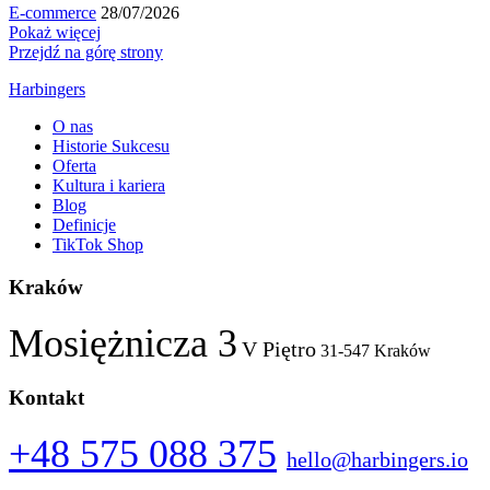
E-commerce
28/07/2026
Pokaż więcej
Przejdź na górę strony
Harbingers
O nas
Historie Sukcesu
Oferta
Kultura i kariera
Blog
Definicje
TikTok Shop
Kraków
Mosiężnicza 3
V Piętro
31-547 Kraków
Kontakt
+48 575 088 375
hello@harbingers.io