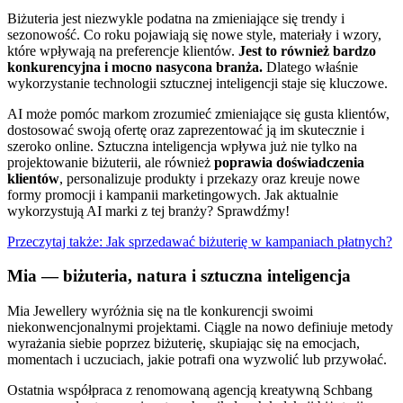
Biżuteria jest niezwykle podatna na zmieniające się trendy i
sezonowość. Co roku pojawiają się nowe style, materiały i wzory,
które wpływają na preferencje klientów.
Jest to również bardzo
konkurencyjna i mocno nasycona branża.
Dlatego właśnie
wykorzystanie technologii sztucznej inteligencji staje się kluczowe.
AI może pomóc markom zrozumieć zmieniające się gusta klientów,
dostosować swoją ofertę oraz zaprezentować ją im skutecznie i
szeroko online. Sztuczna inteligencja wpływa już nie tylko na
projektowanie biżuterii, ale również
poprawia doświadczenia
klientów
, personalizuje produkty i przekazy oraz kreuje nowe
formy promocji i kampanii marketingowych. Jak aktualnie
wykorzystują AI marki z tej branży? Sprawdźmy!
Przeczytaj także: Jak sprzedawać biżuterię w kampaniach płatnych?
Mia — biżuteria, natura i sztuczna inteligencja
Mia Jewellery wyróżnia się na tle konkurencji swoimi
niekonwencjonalnymi projektami. Ciągle na nowo definiuje metody
wyrażania siebie poprzez biżuterię, skupiając się na emocjach,
momentach i uczuciach, jakie potrafi ona wyzwolić lub przywołać.
Ostatnia współpraca z renomowaną agencją kreatywną Schbang