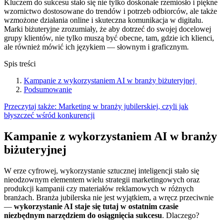
Kluczem do sukcesu stało się nie tylko doskonałe rzemiosło i piękne
wzornictwo dostosowane do trendów i potrzeb odbiorców, ale także
wzmożone działania online i skuteczna komunikacja w digitalu.
Marki biżuteryjne zrozumiały, że aby dotrzeć do swojej docelowej
grupy klientów, nie tylko muszą być obecne, tam, gdzie ich klienci,
ale również mówić ich językiem — słownym i graficznym.
Spis treści
Kampanie z wykorzystaniem AI w branży biżuteryjnej
Podsumowanie
Przeczytaj także: Marketing w branży jubilerskiej, czyli jak
błyszczeć wśród konkurencji
Kampanie z wykorzystaniem AI w branży
biżuteryjnej
W erze cyfrowej, wykorzystanie sztucznej inteligencji stało się
nieodzownym elementem wielu strategii marketingowych oraz
produkcji kampanii czy materiałów reklamowych w różnych
branżach. Branża jubilerska nie jest wyjątkiem, a wręcz przeciwnie
—
wykorzystanie AI staje się tutaj w ostatnim czasie
niezbędnym narzędziem do osiągnięcia sukcesu
. Dlaczego?