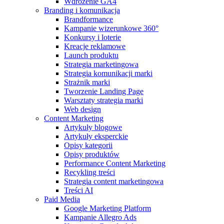
Wdrożenie GA4
Branding i komunikacja
Brandformance
Kampanie wizerunkowe 360°
Konkursy i loterie
Kreacje reklamowe
Launch produktu
Strategia marketingowa
Strategia komunikacji marki
Strażnik marki
Tworzenie Landing Page
Warsztaty strategia marki
Web design
Content Marketing
Artykuły blogowe
Artykuły eksperckie
Opisy kategorii
Opisy produktów
Performance Content Marketing
Recykling treści
Strategia content marketingowa
Treści AI
Paid Media
Google Marketing Platform
Kampanie Allegro Ads