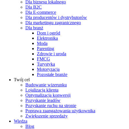
Dla biznesu lokalnego
Dla B2C
Dla E-commerce
Dla producentów i dystrybutorów
Dla marketingu zagranicznego
Dla branż
Dom i ogród
Elektronika
Moda
Parenting
Zdrowie i uroda
FMCG
Turystyka
Motoryzacja
Pozostałe branże
Twój cel
Budowanie wizerunku
Lojalizacja klienta
Optymalizacja konwersji
Pozyskanie leadów
Pozyskanie ruchu na stronie
Poprawa zaangażowania użytkownika
Zwiększenie sprzedaży
Wiedza
Blog