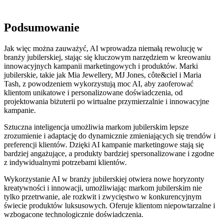
Podsumowanie
Jak więc można zauważyć, AI wprowadza niemałą rewolucję w
branży jubilerskiej, stając się kluczowym narzędziem w kreowaniu
innowacyjnych kampanii marketingowych i produktów. Marki
jubilerskie, takie jak Mia Jewellery, MJ Jones, côte&ciel i Maria
Tash, z powodzeniem wykorzystują moc AI, aby zaoferować
klientom unikatowe i personalizowane doświadczenia, od
projektowania biżuterii po wirtualne przymierzalnie i innowacyjne
kampanie.
Sztuczna inteligencja umożliwia markom jubilerskim lepsze
zrozumienie i adaptację do dynamicznie zmieniających się trendów i
preferencji klientów. Dzięki AI kampanie marketingowe stają się
bardziej angażujące, a produkty bardziej spersonalizowane i zgodne
z indywidualnymi potrzebami klientów.
Wykorzystanie AI w branży jubilerskiej otwiera nowe horyzonty
kreatywności i innowacji, umożliwiając markom jubilerskim nie
tylko przetrwanie, ale rozkwit i zwycięstwo w konkurencyjnym
świecie produktów luksusowych. Oferuje klientom niepowtarzalne i
wzbogacone technologicznie doświadczenia.