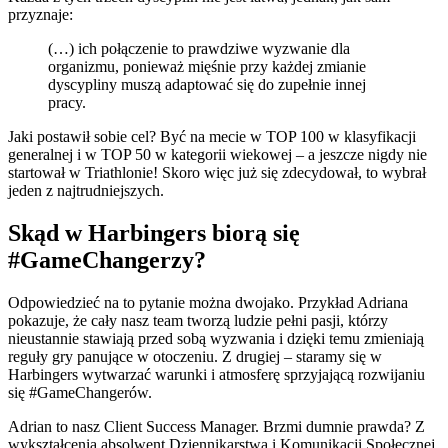
przyznaje:
(…) ich połączenie to prawdziwe wyzwanie dla
organizmu, ponieważ mięśnie przy każdej zmianie
dyscypliny muszą adaptować się do zupełnie innej
pracy.
Jaki postawił sobie cel? Być na mecie w TOP 100 w klasyfikacji
generalnej i w TOP 50 w kategorii wiekowej – a jeszcze nigdy nie
startował w Triathlonie! Skoro więc już się zdecydował, to wybrał
jeden z najtrudniejszych.
Skąd w Harbingers biorą się
#GameChangerzy?
Odpowiedzieć na to pytanie można dwojako. Przykład Adriana
pokazuje, że cały nasz team tworzą ludzie pełni pasji, którzy
nieustannie stawiają przed sobą wyzwania i dzięki temu zmieniają
reguły gry panujące w otoczeniu. Z drugiej – staramy się w
Harbingers wytwarzać warunki i atmosferę sprzyjającą rozwijaniu
się #GameChangerów.
Adrian to nasz Client Success Manager. Brzmi dumnie prawda? Z
wykształcenia absolwent Dziennikarstwa i Komunikacji Społecznej