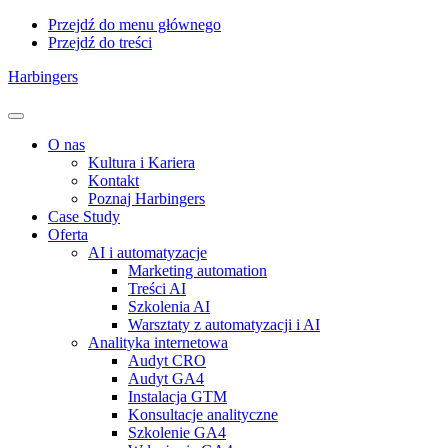
Przejdź do menu głównego
Przejdź do treści
Harbingers
Menu
O nas
Kultura i Kariera
Kontakt
Poznaj Harbingers
Case Study
Oferta
AI i automatyzacje
Marketing automation
Treści AI
Szkolenia AI
Warsztaty z automatyzacji i AI
Analityka internetowa
Audyt CRO
Audyt GA4
Instalacja GTM
Konsultacje analityczne
Szkolenie GA4