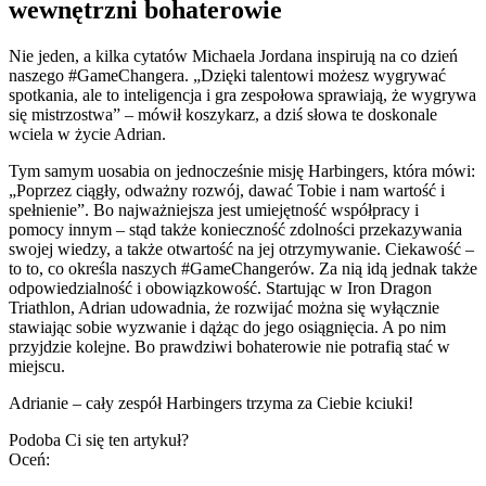
wewnętrzni bohaterowie
Nie jeden, a kilka cytatów Michaela Jordana inspirują na co dzień
naszego #GameChangera. „Dzięki talentowi możesz wygrywać
spotkania, ale to inteligencja i gra zespołowa sprawiają, że wygrywa
się mistrzostwa” – mówił koszykarz, a dziś słowa te doskonale
wciela w życie Adrian.
Tym samym uosabia on jednocześnie misję Harbingers, która mówi:
„Poprzez ciągły, odważny rozwój, dawać Tobie i nam wartość i
spełnienie”. Bo najważniejsza jest umiejętność współpracy i
pomocy innym – stąd także konieczność zdolności przekazywania
swojej wiedzy, a także otwartość na jej otrzymywanie. Ciekawość –
to to, co określa naszych #GameChangerów. Za nią idą jednak także
odpowiedzialność i obowiązkowość. Startując w Iron Dragon
Triathlon, Adrian udowadnia, że rozwijać można się wyłącznie
stawiając sobie wyzwanie i dążąc do jego osiągnięcia. A po nim
przyjdzie kolejne. Bo prawdziwi bohaterowie nie potrafią stać w
miejscu.
Adrianie – cały zespół Harbingers trzyma za Ciebie kciuki!
Podoba Ci się ten artykuł?
Oceń: