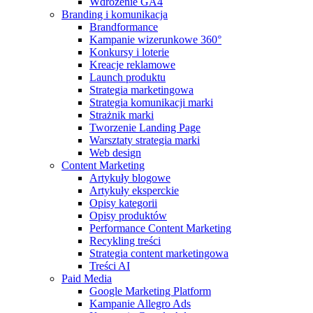
Wdrożenie GA4
Branding i komunikacja
Brandformance
Kampanie wizerunkowe 360°
Konkursy i loterie
Kreacje reklamowe
Launch produktu
Strategia marketingowa
Strategia komunikacji marki
Strażnik marki
Tworzenie Landing Page
Warsztaty strategia marki
Web design
Content Marketing
Artykuły blogowe
Artykuły eksperckie
Opisy kategorii
Opisy produktów
Performance Content Marketing
Recykling treści
Strategia content marketingowa
Treści AI
Paid Media
Google Marketing Platform
Kampanie Allegro Ads