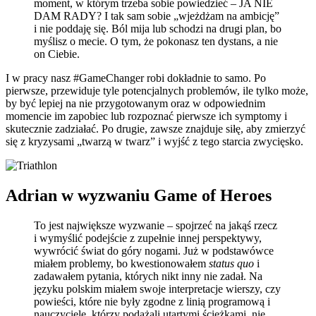
moment, w którym trzeba sobie powiedzieć – JA NIE
DAM RADY? I tak sam sobie „wjeżdżam na ambicję”
i nie poddaję się. Ból mija lub schodzi na drugi plan, bo
myślisz o mecie. O tym, że pokonasz ten dystans, a nie
on Ciebie.
I w pracy nasz #GameChanger robi dokładnie to samo. Po
pierwsze, przewiduje tyle potencjalnych problemów, ile tylko może,
by być lepiej na nie przygotowanym oraz w odpowiednim
momencie im zapobiec lub rozpoznać pierwsze ich symptomy i
skutecznie zadziałać. Po drugie, zawsze znajduje siłę, aby zmierzyć
się z kryzysami „twarzą w twarz” i wyjść z tego starcia zwycięsko.
Adrian w wyzwaniu Game of Heroes
To jest największe wyzwanie – spojrzeć na jakąś rzecz
i wymyślić podejście z zupełnie innej perspektywy,
wywrócić świat do góry nogami. Już w podstawówce
miałem problemy, bo kwestionowałem
status quo
i
zadawałem pytania, których nikt inny nie zadał. Na
języku polskim miałem swoje interpretacje wierszy, czy
powieści, które nie były zgodne z linią programową i
nauczyciele, którzy podążali utartymi ścieżkami, nie