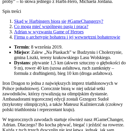
próby” – to słowa jednego z Harbi-Hero, Michaela Jordana.
Spis treści
Skąd w Harbingers biorą się #GameChangerzy?
Co mogą mieć wspólnego pasja i praca?
Adrian w wyzwaniu Game of Heroes
Firma o archetypie bohatera i jej wewnętrzni bohaterowie
Termin
: 8 września 2019.
Miejsce
: Zalew „Na Piaskach” w Budzyniu i Cholerzynie,
gmina Liszki, tereny krakowskiego Lasu Wolskiego.
Dystans
: pływanie 1,5 km (akwen sztuczny o głębokości do
9 m), rower 40 km (szosa asfaltowa, ruch zamknięty –
formuła z draftingiem), bieg 10 km (droga asfaltowa).
Iron Dragon to jedna z największych imprez triathlonowych w
Polsce południowej. Corocznie biorą w niej udział setki
zawodników, którzy rywalizują na olimpijskim dystansie.
Ambasadorami tegorocznej edycji zostali Grzegorz Sudoł
(trzykrotny olimpijczyk), a także Mateusz Kaźmierczak (czołowy
polski triathlonista i reprezentant kraju).
W tegorocznych zawodach startuje również nasz #GameChanger,
Adrian. Dlaczego? Bo kocha pływać, biegać i jeździć na rowerze.
Każda z tych trzech dyscyplin nie jest łatwa, jednak, jak sam