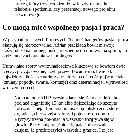
proces, który trwa codziennie, w każdym e-mailu,
telefonie, spotkaniu, czy prezentacji nowego projektu
rozwojowego.
Co mogą mieć wspólnego pasja i praca?
W przypadku naszych firmowych #GameChangerów pasja i praca
okazują się nierozerwalne. Adrian przekłada bowiem swoje
doświadczenia i umiejętności, niezbędne do uprawiania sportu, na
codzienne zachowania w Harbingers.
Uprawiając sporty wytrzymałościowe kluczowe są bowiem dwie
rzeczy: przygotowanie, czyli przewidywanie możliwie jak
największej ilości scenariuszy, w których coś może pójść nie tak
(zmiany pogody, awarie, kontuzje) oraz determinacja i wytrwałość
w dążeniu do celu:
Na maratonie MTB często zdarza się, że masz dość, bo
podjazd ciągnie się 15 km albo dojeżdżając do szczytu
trafisz na śnieg. Temperatura oscyluje blisko zera, stopy
drętwieją, chcesz zejść z trasy i pojechać do domu.
Kryzysy trzeba pokonać, a wszystko rozgrywa się w
głowie. Plecy bolą, mięśnie „się palą”, dosłownie
czujesz, że przekroczyłeś wszystkie granice. I to jest