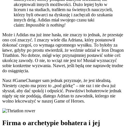
akceptowali innych możliwości. Dużo lepiej było w
liceum i na studiach, trafiłem na świetnych nauczycieli,
którzy byli otwarci na dyskusję i zachęcali do szukania
innych dróg. Adidas miał swojego czasu taki
claim:
Impossible is nothing!
Może i Adidas ma już inne hasła, nie znaczy to jednak, że przestaje
ono coś znaczyć. I znaczy wiele dla Adriana, który postanowił
dokonać czegoś, co wymaga ogromnego wysiłku. To byłoby za
łatwe, gdyby po prostu stwierdził, że weźmie udział w Iron Dragon
Triathlon. No dobrze, mógł więc przynajmniej postawić sobie cel:
ukończę zawody. O nie, to wciąż nie jest to! Musiał wyznaczyć
sobie konkretne wyzwania. Nawet, jeśli będą one naprawdę trudne
do osiągnięcia.
Nasz #GameChanger sam jednak przyznaje, że jest idealistą.
Niestety często ma przez to „pod górkę” – nie raz i nie dwa już
słyszał, aby dać spokój i odpuścić. Prawdziwi bohaterowie jednak
nigdy się nie poddają, dlatego Adrian to zawodnik, którego nie
wolno lekceważyć w naszej Game of Heroes.
Firma o archetypie bohatera i jej