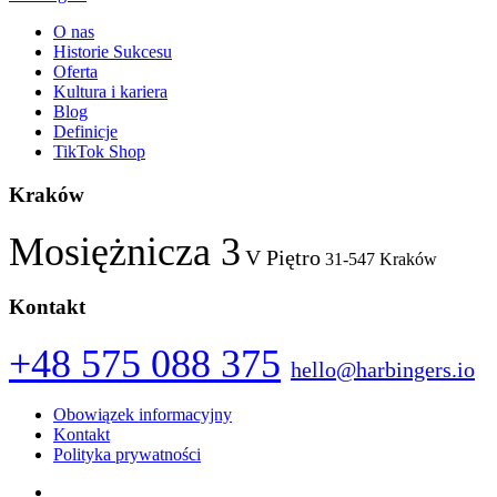
O nas
Historie Sukcesu
Oferta
Kultura i kariera
Blog
Definicje
TikTok Shop
Kraków
Mosiężnicza 3
V Piętro
31-547 Kraków
Kontakt
+48 575 088 375
hello@harbingers.io
Obowiązek informacyjny
Kontakt
Polityka prywatności
Facebook