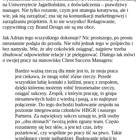
na Uniwersytecie Jagiellońskim, z doświadczenia – prawdziwy
manager. Nie tylko rozumie, czym jest strategia kreatywna, ale i
wie, jak nią zarządzać; zna się na komunikacji marketingowej i
zarządzaniu projektem. A to nie wszystko! Redagowanie,
copywriting czy Brand Design nie są mu obce.
Jak Adrian tego wszystkiego dokonuje? Nic prostszego, po prostu
nieustannie podąża do przodu. Nie robi jednak tego w pośpiechu i
bez namysłu. Wie, że aby cokolwiek osiągnąć, najpierw trzeba
zbudować odpowiednie relacje i je pielęgnować. Dlatego tak mówi
o swojej pracy na stanowisku Client Success Managera:
Bardzo ważną rzeczą dla mnie jest to, że moja praca
jest ciekawa, że mogę robić różne rzeczy. Przede
wszystkim lubię kontakt z ludźmi, pracę z zespołem,
dzięki któremu możemy robić fenomenalne rzeczy,
osiągać sukcesy. Zespół, z którym pracuję, to grupa
niesamowitych ludzi z wiedzą i pasją, a to najlepsze
połączenie. Do tego dochodzi budowanie zespołu na
poziomie integrowania członków HBGR i naszego
Partnera. Za największy sukces uznaję to, jeśli osoby
po „obu stronach” tworzą jeden zgrany team. Często
rozumiemy się bez słów, a jest też czas, żeby
pożartować, czy wspólnie po pracy iść na piwo. Takie
współprace cienię najbardziej. Budowanie relacji to