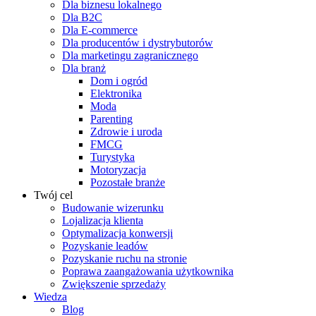
Dla biznesu lokalnego
Dla B2C
Dla E-commerce
Dla producentów i dystrybutorów
Dla marketingu zagranicznego
Dla branż
Dom i ogród
Elektronika
Moda
Parenting
Zdrowie i uroda
FMCG
Turystyka
Motoryzacja
Pozostałe branże
Twój cel
Budowanie wizerunku
Lojalizacja klienta
Optymalizacja konwersji
Pozyskanie leadów
Pozyskanie ruchu na stronie
Poprawa zaangażowania użytkownika
Zwiększenie sprzedaży
Wiedza
Blog