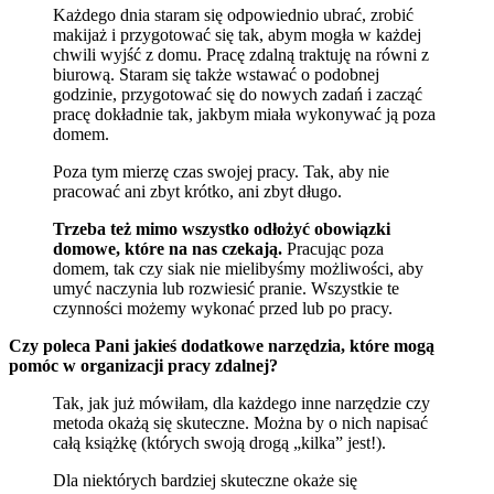
Każdego dnia staram się odpowiednio ubrać, zrobić
makijaż i przygotować się tak, abym mogła w każdej
chwili wyjść z domu. Pracę zdalną traktuję na równi z
biurową. Staram się także wstawać o podobnej
godzinie, przygotować się do nowych zadań i zacząć
pracę dokładnie tak, jakbym miała wykonywać ją poza
domem.
Poza tym mierzę czas swojej pracy. Tak, aby nie
pracować ani zbyt krótko, ani zbyt długo.
Trzeba też mimo wszystko odłożyć obowiązki
domowe, które na nas czekają.
Pracując poza
domem, tak czy siak nie mielibyśmy możliwości, aby
umyć naczynia lub rozwiesić pranie. Wszystkie te
czynności możemy wykonać przed lub po pracy.
Czy poleca Pani jakieś dodatkowe narzędzia, kt
ó
re mogą
pom
ó
c w organizacji pracy zdalnej?
Tak, jak już mówiłam, dla każdego inne narzędzie czy
metoda okażą się skuteczne. Można by o nich napisać
całą książkę (których swoją drogą „kilka” jest!).
Dla niektórych bardziej skuteczne okaże się