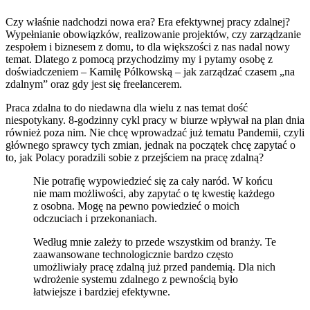
Czy właśnie nadchodzi nowa era? Era efektywnej pracy zdalnej?
Wypełnianie obowiązków, realizowanie projektów, czy zarządzanie
zespołem i biznesem z domu, to dla większości z nas nadal nowy
temat. Dlatego z pomocą przychodzimy my i pytamy osobę z
doświadczeniem – Kamilę Pólkowską – jak zarządzać czasem „na
zdalnym” oraz gdy jest się freelancerem.
Praca zdalna to do niedawna dla wielu z nas temat dość
niespotykany. 8-godzinny cykl pracy w biurze wpływał na plan dnia
również poza nim. Nie chcę wprowadzać już tematu Pandemii, czyli
głównego sprawcy tych zmian, jednak na początek chcę zapytać o
to, jak Polacy poradzili sobie z przejściem na pracę zdalną?
Nie potrafię wypowiedzieć się za cały naród. W końcu
nie mam możliwości, aby zapytać o tę kwestię każdego
z osobna. Mogę na pewno powiedzieć o moich
odczuciach i przekonaniach.
Według mnie zależy to przede wszystkim od branży. Te
zaawansowane technologicznie bardzo często
umożliwiały pracę zdalną już przed pandemią. Dla nich
wdrożenie systemu zdalnego z pewnością było
łatwiejsze i bardziej efektywne.