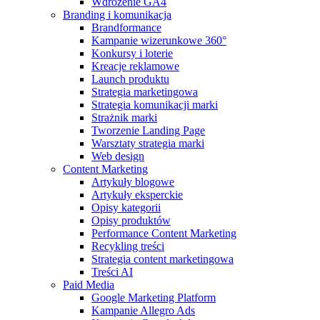
Wdrożenie GA4
Branding i komunikacja
Brandformance
Kampanie wizerunkowe 360°
Konkursy i loterie
Kreacje reklamowe
Launch produktu
Strategia marketingowa
Strategia komunikacji marki
Strażnik marki
Tworzenie Landing Page
Warsztaty strategia marki
Web design
Content Marketing
Artykuły blogowe
Artykuły eksperckie
Opisy kategorii
Opisy produktów
Performance Content Marketing
Recykling treści
Strategia content marketingowa
Treści AI
Paid Media
Google Marketing Platform
Kampanie Allegro Ads