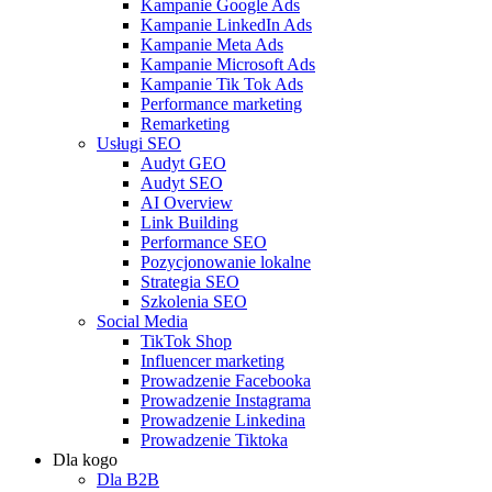
Kampanie Google Ads
Kampanie LinkedIn Ads
Kampanie Meta Ads
Kampanie Microsoft Ads
Kampanie Tik Tok Ads
Performance marketing
Remarketing
Usługi SEO
Audyt GEO
Audyt SEO
AI Overview
Link Building
Performance SEO
Pozycjonowanie lokalne
Strategia SEO
Szkolenia SEO
Social Media
TikTok Shop
Influencer marketing
Prowadzenie Facebooka
Prowadzenie Instagrama
Prowadzenie Linkedina
Prowadzenie Tiktoka
Dla kogo
Dla B2B