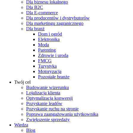
Dla biznesu lokalnego
Dla B2C
Dla E-commerce
Dla producentów i dystrybutorów
Dla marketingu zagranicznego
Dla branż
Dom i ogród
Elektronika
Moda
Parenting
Zdrowie i uroda
FMCG
Turystyka
Motoryzacja
Pozostałe branże
Twój cel
Budowanie wizerunku
Lojalizacja klienta
Optymalizacja konwersji
Pozyskanie leadów
Pozyskanie ruchu na stronie
Poprawa zaangażowania użytkownika
Zwiększenie sprzedaży
Wiedza
Blog