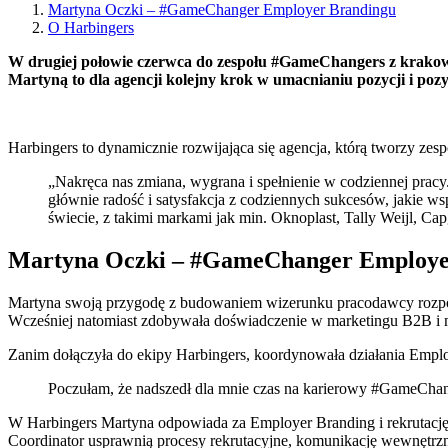
Martyna Oczki – #GameChanger Employer Brandingu
O Harbingers
W drugiej połowie czerwca do zespołu #GameChangers z krakows
Martyną to dla agencji kolejny krok w umacnianiu pozycji i poz
Harbingers to dynamicznie rozwijająca się agencja, którą tworzy ze
„Nakręca nas zmiana, wygrana i spełnienie w codziennej prac
głównie radość i satysfakcja z codziennych sukcesów, jakie 
świecie, z takimi markami jak min. Oknoplast, Tally Weijl, Ca
Martyna Oczki – #GameChanger Employe
Martyna swoją przygodę z budowaniem wizerunku pracodawcy rozpoc
Wcześniej natomiast zdobywała doświadczenie w marketingu B2B i 
Zanim dołączyła do ekipy Harbingers, koordynowała działania Empl
Poczułam, że nadszedł dla mnie czas na karierowy #GameCha
W Harbingers Martyna odpowiada za Employer Branding i rekrutację.
Coordinator usprawnią procesy rekrutacyjne, komunikację wewnętrz