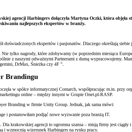
kiej agencji Harbingers dołączyła Martyna Oczki, która objęła 
yskiwaniu najlepszych ekspertów w branży.
spół doświadczonych ekspertów i pasjonatów. Dlaczego określają sieb
y. Nie tylko nagrody, które zdobywamy (w poprzednim miesiącu Europe
wspólnie z naszymi odważnymi Partnerami z dumą wypracowujemy. Mamy
pgemini, DrMax, Śnieżka czy 4F ”.
r Brandingu
zęła w spółce informatycznej Comarch, współpracując m.in. przy or
marketingu online – między innymi w Grupie Onet.pl-RASP.
oyer Branding w firmie Unity Group. Jednak, jak sama mówi:
nge i postanowiłam podjąć nowe wyzwanie poza branżą IT.
 Dla krakowskiej agencji to ogromna szansa – misją firmy jest ciągł
ną i wzmocnią wizerunek Harbingers na rynku pracy.