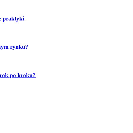
e praktyki
onym rynku?
krok po kroku?