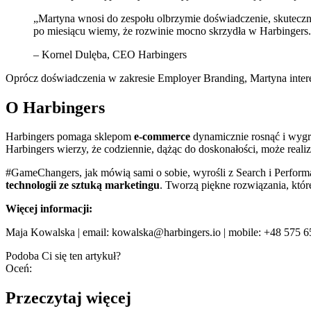
„Martyna wnosi do zespołu olbrzymie doświadczenie, skutecznoś
po miesiącu wiemy, że rozwinie mocno skrzydła w Harbingers
– Kornel Dulęba, CEO Harbingers
Oprócz doświadczenia w zakresie Employer Branding, Martyna interesu
O Harbingers
Harbingers pomaga sklepom
e-commerce
dynamicznie rosnąć i wygry
Harbingers wierzy, że codziennie, dążąc do doskonałości, może realiz
#GameChangers, jak mówią sami o sobie, wyrośli z Search i Performa
technologii ze sztuką marketingu
. Tworzą piękne rozwiązania, które
Więcej informacji:
Maja Kowalska | email: kowalska@harbingers.io | mobile: +48 575 
Podoba Ci się ten artykuł?
Oceń:
Przeczytaj więcej