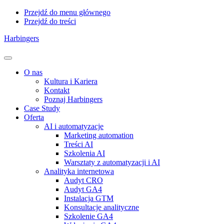
Przejdź do menu głównego
Przejdź do treści
Harbingers
Menu
O nas
Kultura i Kariera
Kontakt
Poznaj Harbingers
Case Study
Oferta
AI i automatyzacje
Marketing automation
Treści AI
Szkolenia AI
Warsztaty z automatyzacji i AI
Analityka internetowa
Audyt CRO
Audyt GA4
Instalacja GTM
Konsultacje analityczne
Szkolenie GA4