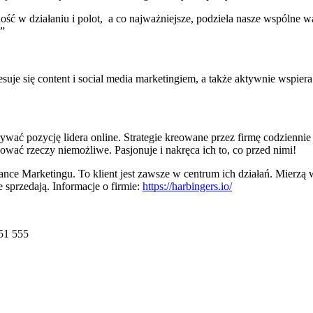
ć w działaniu i polot, a co najważniejsze, podziela nasze wspólne war
.”
je się content i social media marketingiem, a także aktywnie wspiera
wać pozycję lidera online. Strategie kreowane przez firmę codzienni
ować rzeczy niemożliwe. Pasjonuje i nakręca ich to, co przed nimi!
nce Marketingu. To klient jest zawsze w centrum ich działań. Mierzą 
 sprzedają. Informacje o firmie:
https://harbingers.io/
651 555