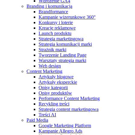
Wdrożenie GA4
Branding i komunikacja
Brandformance
Kampanie wizerunkowe 360°
Konkursy i loterie
Kreacje reklamowe
Launch produktu
Strategia marketingowa
Strategia komunikacji marki
Strażnik marki
Tworzenie Landing Page
Warsztaty strategia marki
Web design
Content Marketing
Artykuły blogowe
Artykuły eksperckie
Opisy kategorii
Opisy produktów
Performance Content Marketing
Recykling treści
Strategia content marketingowa
Treści AI
Paid Media
Google Marketing Platform
Kampanie Allegro Ads