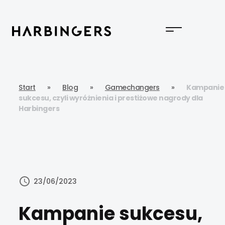
Start
»
Blog
»
Gamechangers
»
Kampanie
sukcesu, czyli wyróżnienia i prestiżowe nagrody dla
Harbingers
23/06/2023
Kampanie sukcesu,