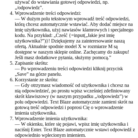
używać do wstawiania gotowej odpowiedzi, np.
„/odpowiedz”.
Wprowadzenie treści odpowiedzi:
— W dużym polu tekstowym wprowadź treść odpowiedzi,
którą chcesz automatycznie wstawiać. Aby dodać miejsce na
imię użytkownika, użyj nawiasów klamrowych i specjalnego
kodu. Na przykład: „Cześć {=input(„Jakie jest imię
użytkownika?”)}! Dziękujemy za zainteresowanie naszą
ofertą. Aktualnie spodnie model X w rozmiarze M są
dostępne w naszym sklepie online. Zachęcamy do zakupu!
Jeśli masz dodatkowe pytania, służymy pomocą.”
Zapisanie skrótu:
— Po wprowadzeniu treści odpowiedzi kliknij przycisk
„Save” na górze panelu.
Korzystanie ze skrótu:
— Gdy otrzymasz wiadomość od użytkownika i chcesz na
nią odpowiedzieć, po prostu wpisz wcześniej zdefiniowany
skrót klawiszowy (w naszym przypadku „/odpowiedz”) w
polu odpowiedzi. Text Blaze automatycznie zamieni skrót na
gotową treść odpowiedzi i poprosi Cię o wprowadzenie
imienia użytkownika.
Wprowadzenie imienia użytkownika:
— W okienku, które się pojawi, wpisz imię użytkownika i
naciśnij Enter. Text Blaze automatycznie wstawi odpowiedź z
odpowiednio wplecionym imieniem.