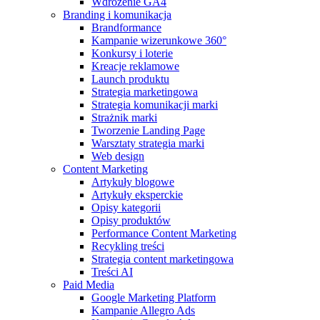
Wdrożenie GA4
Branding i komunikacja
Brandformance
Kampanie wizerunkowe 360°
Konkursy i loterie
Kreacje reklamowe
Launch produktu
Strategia marketingowa
Strategia komunikacji marki
Strażnik marki
Tworzenie Landing Page
Warsztaty strategia marki
Web design
Content Marketing
Artykuły blogowe
Artykuły eksperckie
Opisy kategorii
Opisy produktów
Performance Content Marketing
Recykling treści
Strategia content marketingowa
Treści AI
Paid Media
Google Marketing Platform
Kampanie Allegro Ads