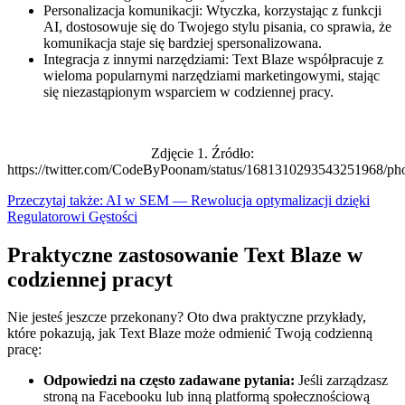
Personalizacja komunikacji: Wtyczka, korzystając z funkcji
AI, dostosowuje się do Twojego stylu pisania, co sprawia, że
komunikacja staje się bardziej spersonalizowana.
Integracja z innymi narzędziami: Text Blaze współpracuje z
wieloma popularnymi narzędziami marketingowymi, stając
się niezastąpionym wsparciem w codziennej pracy.
Zdjęcie 1. Źródło:
https://twitter.com/CodeByPoonam/status/1681310293543251968/ph
Przeczytaj także: AI w SEM — Rewolucja optymalizacji dzięki
Regulatorowi Gęstości
Praktyczne zastosowanie Text Blaze w
codziennej pracyt
Nie jesteś jeszcze przekonany? Oto dwa praktyczne przykłady,
które pokazują, jak Text Blaze może odmienić Twoją codzienną
pracę:
Odpowiedzi na często zadawane pytania:
Jeśli zarządzasz
stroną na Facebooku lub inną platformą społecznościową