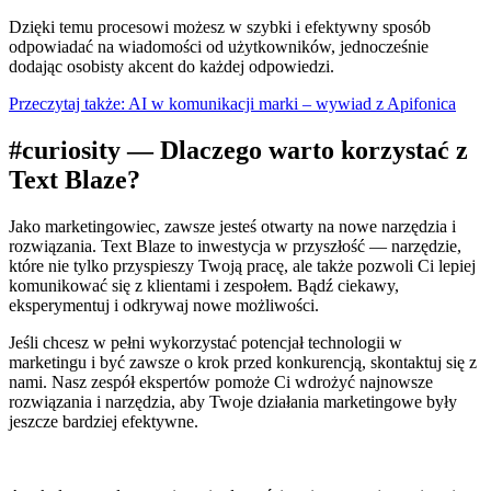
Dzięki temu procesowi możesz w szybki i efektywny sposób
odpowiadać na wiadomości od użytkowników, jednocześnie
dodając osobisty akcent do każdej odpowiedzi.
Przeczytaj także: AI w komunikacji marki – wywiad z Apifonica
#curiosity — Dlaczego warto korzystać z
Text Blaze?
Jako marketingowiec, zawsze jesteś otwarty na nowe narzędzia i
rozwiązania. Text Blaze to inwestycja w przyszłość — narzędzie,
które nie tylko przyspieszy Twoją pracę, ale także pozwoli Ci lepiej
komunikować się z klientami i zespołem. Bądź ciekawy,
eksperymentuj i odkrywaj nowe możliwości.
Jeśli chcesz w pełni wykorzystać potencjał technologii w
marketingu i być zawsze o krok przed konkurencją, skontaktuj się z
nami. Nasz zespół ekspertów pomoże Ci wdrożyć najnowsze
rozwiązania i narzędzia, aby Twoje działania marketingowe były
jeszcze bardziej efektywne.