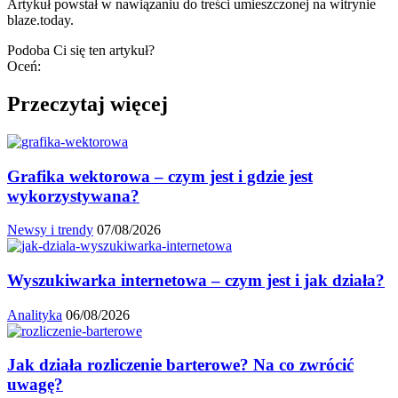
Artykuł powstał w nawiązaniu do treści umieszczonej na witrynie
blaze.today.
Podoba Ci się ten artykuł?
Oceń:
Przeczytaj więcej
Grafika wektorowa – czym jest i gdzie jest
wykorzystywana?
Newsy i trendy
07/08/2026
Wyszukiwarka internetowa – czym jest i jak działa?
Analityka
06/08/2026
Jak działa rozliczenie barterowe? Na co zwrócić
uwagę?