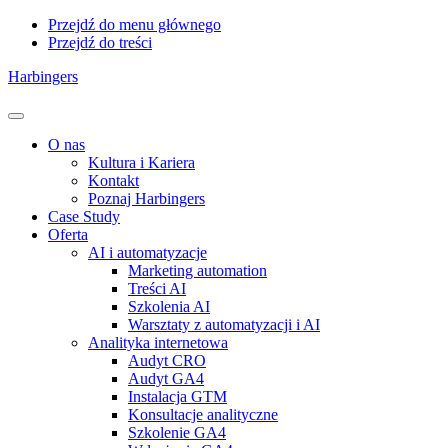
Przejdź do menu głównego
Przejdź do treści
Harbingers
Menu
O nas
Kultura i Kariera
Kontakt
Poznaj Harbingers
Case Study
Oferta
AI i automatyzacje
Marketing automation
Treści AI
Szkolenia AI
Warsztaty z automatyzacji i AI
Analityka internetowa
Audyt CRO
Audyt GA4
Instalacja GTM
Konsultacje analityczne
Szkolenie GA4