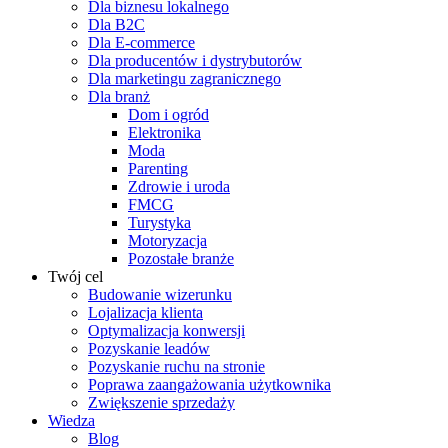
Dla biznesu lokalnego
Dla B2C
Dla E-commerce
Dla producentów i dystrybutorów
Dla marketingu zagranicznego
Dla branż
Dom i ogród
Elektronika
Moda
Parenting
Zdrowie i uroda
FMCG
Turystyka
Motoryzacja
Pozostałe branże
Twój cel
Budowanie wizerunku
Lojalizacja klienta
Optymalizacja konwersji
Pozyskanie leadów
Pozyskanie ruchu na stronie
Poprawa zaangażowania użytkownika
Zwiększenie sprzedaży
Wiedza
Blog