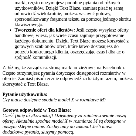
marki, często otrzymujesz podobne pytania od różnych
użytkowników. Dzięki Text Blaze, zamiast pisać tę samą
odpowiedź wielokrotnie, możesz wstawić gotowy,
spersonalizowany fragment tekstu za pomocą jednego skrótu
klawiszowego.
Tworzenie ofert dla klientów:
Jeśli często wysyłasz oferty
handlowe, wiesz, jak wiele czasu zajmuje przygotowanie
każdego dokumentu. Dzięki Text Blaze możesz korzystać z
gotowych szablonów ofert, które łatwo dostosujesz do
potrzeb konkretnego klienta, oszczędzając czas i dbając o
spójność komunikacji.
Załóżmy, że zarządzasz stroną marki odzieżowej na Facebooku.
Często otrzymujesz pytania dotyczące dostępności rozmiarów w
ofercie. Zamiast pisać ręcznie odpowiedź za każdym razem, możesz
skorzystać z Text Blaze.
Pytanie użytkownika:
Czy macie dostępne spodnie model X w rozmiarze M?
Gotowa odpowiedź w Text Blaze:
Cześć [imię użytkownika]! Dziękujemy za zainteresowanie naszą
ofertą. Aktualnie spodnie model X w rozmiarze M są dostępne w
naszym sklepie online. Zachęcamy do zakupu! Jeśli masz
dodatkowe pytania, służymy pomocą.