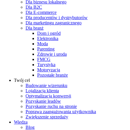
Dla biznesu lokalnego
Dla B2C
Dla E-commerce
Dla producentów i dystrybutorów
Dla marketingu zagranicznego
Dla branż
Dom i ogród
Elektronika
Moda
Parenting
Zdrowie i uroda
FMCG
Turystyka
Motoryzacja
Pozostałe branże
Twój cel
Budowanie wizerunku
Lojalizacja klienta
Optymalizacja konwersji
Pozyskanie leadów
Pozyskanie ruchu na stronie
Poprawa zaangażowania użytkownika
Zwiększenie sprzedaży
Wiedza
Blog