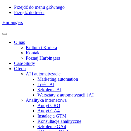
Przejdź do menu głównego
Przejdź do treści
Harbingers
Menu
O nas
Kultura i Kariera
Kontakt
Poznaj Harbingers
Case Study
Oferta
AI i automatyzacje
Marketing automation
Treści AI
Szkolenia AI
Warsztaty z automatyzacji i AI
Analityka internetowa
Audyt CRO
Audyt GA4
Instalacja GTM
Konsultacje analityczne
Szkolenie GA4