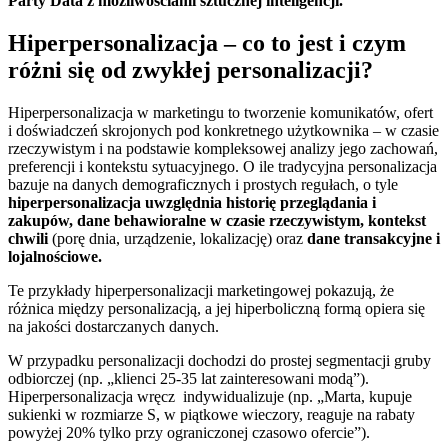
Party Data z możliwościami sztucznej inteligencji.
Hiperpersonalizacja – co to jest i czym
różni się od zwykłej personalizacji?
Hiperpersonalizacja w marketingu to tworzenie komunikatów, ofert
i doświadczeń skrojonych pod konkretnego użytkownika – w czasie
rzeczywistym i na podstawie kompleksowej analizy jego zachowań,
preferencji i kontekstu sytuacyjnego. O ile tradycyjna personalizacja
bazuje na danych demograficznych i prostych regułach, o tyle
hiperpersonalizacja uwzględnia historię przeglądania i
zakupów, dane behawioralne w czasie rzeczywistym, kontekst
chwili
(porę dnia, urządzenie, lokalizację) oraz
dane transakcyjne i
lojalnościowe.
Te przykłady hiperpersonalizacji marketingowej pokazują, że
różnica między personalizacją, a jej hiperboliczną formą opiera się
na jakości dostarczanych danych.
W przypadku personalizacji dochodzi do prostej segmentacji gruby
odbiorczej (np. „klienci 25-35 lat zainteresowani modą”).
Hiperpersonalizacja wręcz indywidualizuje (np. „Marta, kupuje
sukienki w rozmiarze S, w piątkowe wieczory, reaguje na rabaty
powyżej 20% tylko przy ograniczonej czasowo ofercie”).