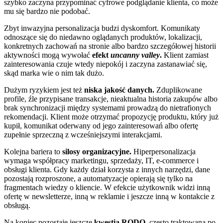
szybko zaczyna przypominać cyfrowe podglądanie klienta, co może
mu się bardzo nie podobać.
Zbyt inwazyjna personalizacja budzi dyskomfort. Komunikaty
odnoszące się do niedawno oglądanych produktów, lokalizacji,
konkretnych zachowań na stronie albo bardzo szczegółowej historii
aktywności mogą wywołać
efekt
uncanny valley
.
Klient zamiast
zainteresowania czuje wtedy niepokój i zaczyna zastanawiać się,
skąd marka wie o nim tak dużo.
Dużym ryzykiem jest też
niska jakość danych.
Zduplikowane
profile, źle przypisane transakcje, nieaktualna historia zakupów albo
brak synchronizacji między systemami prowadzą do nietrafionych
rekomendacji. Klient może otrzymać propozycję produktu, który już
kupił, komunikat oderwany od jego zainteresowań albo ofertę
zupełnie sprzeczną z wcześniejszymi interakcjami.
Kolejna bariera to
silosy organizacyjne.
Hiperpersonalizacja
wymaga współpracy marketingu, sprzedaży, IT, e-commerce i
obsługi klienta. Gdy każdy dział korzysta z innych narzędzi, dane
pozostają rozproszone, a automatyzacje opierają się tylko na
fragmentach wiedzy o kliencie. W efekcie użytkownik widzi inną
ofertę w newsletterze, inną w reklamie i jeszcze inną w kontakcie z
obsługą.
Na koniec pozostaje jeszcze
kwestia RODO
, często traktowana po