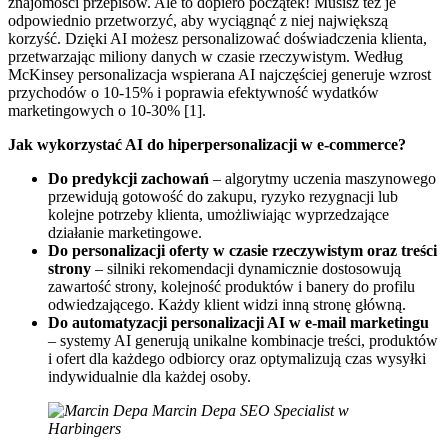
znajomości przepisów. Ale to dopiero początek! Musisz też je
odpowiednio przetworzyć, aby wyciągnąć z niej największą
korzyść. Dzięki AI możesz personalizować doświadczenia klienta,
przetwarzając miliony danych w czasie rzeczywistym. Według
McKinsey personalizacja wspierana AI najczęściej generuje wzrost
przychodów o 10-15% i poprawia efektywność wydatków
marketingowych o 10-30% [1].
Jak wykorzystać AI do hiperpersonalizacji w e-commerce?
Do predykcji zachowań
– algorytmy uczenia maszynowego
przewidują gotowość do zakupu, ryzyko rezygnacji lub
kolejne potrzeby klienta, umożliwiając wyprzedzające
działanie marketingowe.
Do personalizacji oferty w czasie rzeczywistym oraz treści
strony
– silniki rekomendacji dynamicznie dostosowują
zawartość strony, kolejność produktów i banery do profilu
odwiedzającego. Każdy klient widzi inną stronę główną.
Do automatyzacji personalizacji AI w e-mail marketingu
– systemy AI generują unikalne kombinacje treści, produktów
i ofert dla każdego odbiorcy oraz optymalizują czas wysyłki
indywidualnie dla każdej osoby.
Marcin Depa
SEO Specialist w
Harbingers