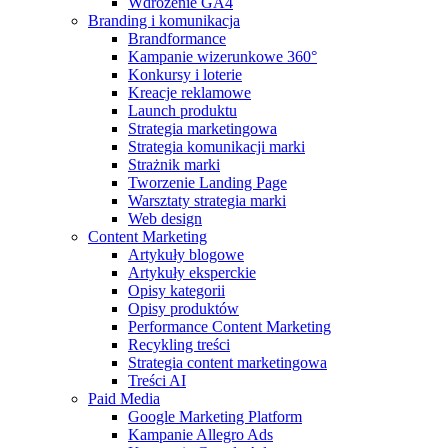
Wdrożenie GA4
Branding i komunikacja
Brandformance
Kampanie wizerunkowe 360°
Konkursy i loterie
Kreacje reklamowe
Launch produktu
Strategia marketingowa
Strategia komunikacji marki
Strażnik marki
Tworzenie Landing Page
Warsztaty strategia marki
Web design
Content Marketing
Artykuły blogowe
Artykuły eksperckie
Opisy kategorii
Opisy produktów
Performance Content Marketing
Recykling treści
Strategia content marketingowa
Treści AI
Paid Media
Google Marketing Platform
Kampanie Allegro Ads