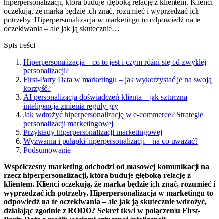
hiperpersonalizacji, która buduje głęboką relację z klientem. Klienci
oczekują, że marka będzie ich znać, rozumieć i wyprzedzać ich
potrzeby. Hiperpersonalizacja w marketingu to odpowiedź na te
oczekiwania – ale jak ją skutecznie…
Spis treści
Hiperpersonalizacja – co to jest i czym różni się od zwykłej
personalizacji?
First-Party Data w marketingu – jak wykorzystać je na swoją
korzyść?
AI personalizacja doświadczeń klienta – jak sztuczna
inteligencja zmienia reguły gry
Jak wdrożyć hiperpersonalizację w e-commerce? Strategie
personalizacji marketingowej
Przykłady hiperpersonalizacji marketingowej
Wyzwania i pułapki hiperpersonalizacji – na co uważać?
Podsumowanie
Współczesny marketing odchodzi od masowej komunikacji na
rzecz hiperpersonalizacji, która buduje głęboką relację z
klientem. Klienci oczekują, że marka będzie ich znać, rozumieć i
wyprzedzać ich potrzeby. Hiperpersonalizacja w marketingu to
odpowiedź na te oczekiwania – ale jak ją skutecznie wdrożyć,
działając zgodnie z RODO? Sekret tkwi w połączeniu First-