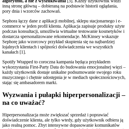
algorytmu, a nie z wyszukiwania
[3]. Każdy użytkownik widzi
inną stronę główną – dobieraną na podstawie historii oglądania,
pory dnia i wzorców zachowań.
Sephora łączy dane z aplikacji mobilnej, sklepu stacjonarnego i e-
commerce w jeden profil klienta. Aplikacja zapisuje produkty użyte
podczas konsultacji, umożliwia wirtualne testowanie kosmetyków i
dostarcza spersonalizowane rekomendacje. McKinsey wskazuje
Sephorę jako wzorcowy przykład skupienia się na najbardziej
lojalnych klientach i spójności doświadczenia we wszystkich
kanałach [1].
Spotify Wrapped to coroczna kampania będąca przykładem
wykorzystania First-Party Data do budowania emocjonalnej więzi –
każdy użytkownik dostaje unikalne podsumowanie swojego roku
muzycznego i chętnie udostępnia je w mediach społecznościowych,
stając się ambasadorem marki.
Wyzwania i pułapki hiperpersonalizacji –
na co uważać?
Hiperpersonalizacja może zwiększać sprzedaż i poprawiać
doświadczenie klienta, ale tylko wtedy, gdy użytkownik odbiera ją
jako realną pomoc. Zbyt intensywne dopasowanie komunikatów