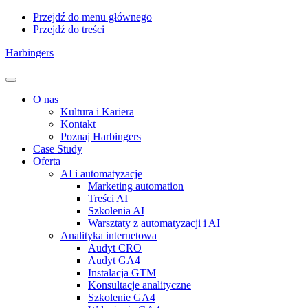
Przejdź do menu głównego
Przejdź do treści
Harbingers
Menu
O nas
Kultura i Kariera
Kontakt
Poznaj Harbingers
Case Study
Oferta
AI i automatyzacje
Marketing automation
Treści AI
Szkolenia AI
Warsztaty z automatyzacji i AI
Analityka internetowa
Audyt CRO
Audyt GA4
Instalacja GTM
Konsultacje analityczne
Szkolenie GA4