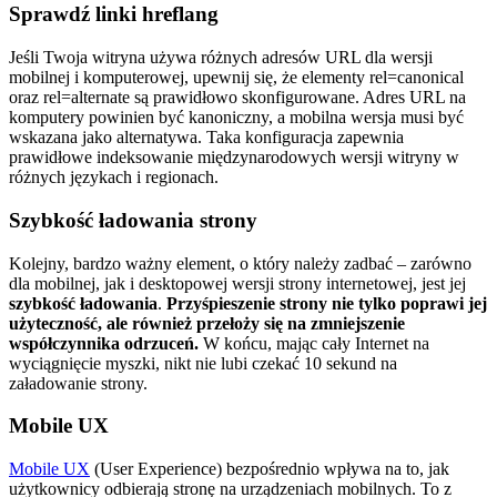
Sprawdź linki hreflang
Jeśli Twoja witryna używa różnych adresów URL dla wersji
mobilnej i komputerowej, upewnij się, że elementy rel=canonical
oraz rel=alternate są prawidłowo skonfigurowane. Adres URL na
komputery powinien być kanoniczny, a mobilna wersja musi być
wskazana jako alternatywa. Taka konfiguracja zapewnia
prawidłowe indeksowanie międzynarodowych wersji witryny w
różnych językach i regionach.
Szybkość ładowania strony
Kolejny, bardzo ważny element, o który należy zadbać – zarówno
dla mobilnej, jak i desktopowej wersji strony internetowej, jest jej
szybkość ładowania
.
Przyśpieszenie strony nie tylko poprawi jej
użyteczność, ale również przełoży się na zmniejszenie
współczynnika odrzuceń.
W końcu, mając cały Internet na
wyciągnięcie myszki, nikt nie lubi czekać 10 sekund na
załadowanie strony.
Mobile UX
Mobile UX
(User Experience) bezpośrednio wpływa na to, jak
użytkownicy odbierają stronę na urządzeniach mobilnych. To z