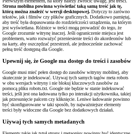
Pierwszym elementem, na który należy zwrócić uwagę, jest treści.
Strona mobilna powinna wyświetlać taką samą treść jak tę,
którą można znaleźć w wersji desktopowej.
Dotyczy to zarówno
tekstów, jak i filmów czy plików graficznych. Dodatkowo pamiętaj,
aby treść była dopasowania do rozdzielczości urządzenia, na którym
jest wyświetlana.
Różnice w treści mogą prowadzić do tego, że
Google zrozumie witrynę inaczej. Jeśli ograniczenie miejsca jest
problemem, warto rozważyć przeniesienie treści do akordeonów lub
na karty, aby oszczędzać przestrzeń, ale jednocześnie zachować
pełną treść dostępną dla Google.
Upewnij się, że Google ma dostęp do treści i zasobów
Google musi mieć pełen dostęp do zasobów witryny mobilnej, aby
skutecznie je indeksować. Używaj tych samych tagów meta robots
w obu wersjach witryny i nie blokuj kluczowych zasobów za
pomocą pliku robots.txt. Google nie będzie w stanie indeksować
treści, jeśli jest ona ładowana tylko po interakcji użytkownika, takiej
jak przesunięcie palcem czy kliknięcie. Leniwe ładowanie powinno
być skonfigurowane w taki sposób, by najważniejsze elementy
treści były widoczne dla Google bez dodatkowych działań.
Używaj tych samych metadanych
Elementy takie jak tytuł strony i metaopisy powinny być identyczne