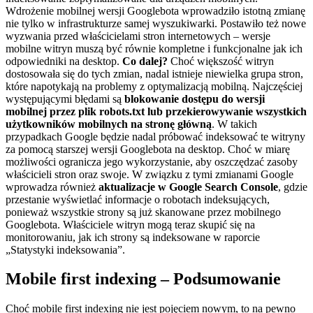
Wdrożenie mobilnej wersji Googlebota wprowadziło istotną zmianę
nie tylko w infrastrukturze samej wyszukiwarki. Postawiło też nowe
wyzwania przed właścicielami stron internetowych – wersje
mobilne witryn muszą być równie kompletne i funkcjonalne jak ich
odpowiedniki na desktop.
Co dalej?
Choć większość witryn
dostosowała się do tych zmian, nadal istnieje niewielka grupa stron,
które napotykają na problemy z optymalizacją mobilną. Najczęściej
występującymi błędami są
blokowanie dostępu do wersji
mobilnej przez plik robots.txt lub przekierowywanie wszystkich
użytkowników mobilnych na stronę główną
. W takich
przypadkach Google będzie nadal próbować indeksować te witryny
za pomocą starszej wersji Googlebota na desktop. Choć w miarę
możliwości ogranicza jego wykorzystanie, aby oszczędzać zasoby
właścicieli stron oraz swoje.
W związku z tymi zmianami Google
wprowadza również
aktualizacje w Google Search Console
, gdzie
przestanie wyświetlać informacje o robotach indeksujących,
ponieważ wszystkie strony są już skanowane przez mobilnego
Googlebota. Właściciele witryn mogą teraz skupić się na
monitorowaniu, jak ich strony są indeksowane w raporcie
„Statystyki indeksowania”.
Mobile first indexing – Podsumowanie
Choć mobile first indexing nie jest pojęciem nowym, to na pewno