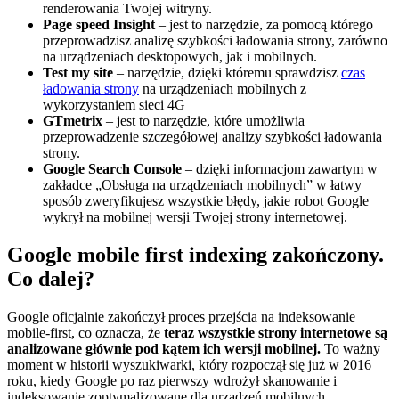
renderowania Twojej witryny.
Page speed Insight
– jest to narzędzie, za pomocą którego
przeprowadzisz analizę szybkości ładowania strony, zarówno
na urządzeniach desktopowych, jak i mobilnych.
Test my site
– narzędzie, dzięki któremu sprawdzisz
czas
ładowania strony
na urządzeniach mobilnych z
wykorzystaniem sieci 4G
GTmetrix
– jest to narzędzie, które umożliwia
przeprowadzenie szczegółowej analizy szybkości ładowania
strony.
Google Search Console
– dzięki informacjom zawartym w
zakładce „Obsługa na urządzeniach mobilnych” w łatwy
sposób zweryfikujesz wszystkie błędy, jakie robot Google
wykrył na mobilnej wersji Twojej strony internetowej.
Google mobile first indexing zakończony.
Co dalej?
Google oficjalnie zakończył proces przejścia na indeksowanie
mobile-first, co oznacza, że
teraz wszystkie strony internetowe są
analizowane głównie pod kątem ich wersji mobilnej.
To ważny
moment w historii wyszukiwarki, który rozpoczął się już w 2016
roku, kiedy Google po raz pierwszy wdrożył skanowanie i
indeksowanie zoptymalizowane dla urządzeń mobilnych.