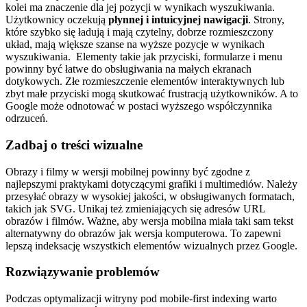
kolei ma znaczenie dla jej pozycji w wynikach wyszukiwania.
Użytkownicy oczekują
płynnej i intuicyjnej nawigacji
. Strony,
które szybko się ładują i mają czytelny, dobrze rozmieszczony
układ, mają większe szanse na wyższe pozycje w wynikach
wyszukiwania.
Elementy takie jak przyciski, formularze i menu
powinny być łatwe do obsługiwania na małych ekranach
dotykowych. Złe rozmieszczenie elementów interaktywnych lub
zbyt małe przyciski mogą skutkować frustracją użytkowników. A to
Google może odnotować w postaci wyższego współczynnika
odrzuceń.
Zadbaj o treści wizualne
Obrazy i filmy w wersji mobilnej powinny być zgodne z
najlepszymi praktykami dotyczącymi grafiki i multimediów. Należy
przesyłać obrazy w wysokiej jakości, w obsługiwanych formatach,
takich jak SVG. Unikaj też zmieniających się adresów URL
obrazów i filmów. Ważne, aby wersja mobilna miała taki sam tekst
alternatywny do obrazów jak wersja komputerowa. To zapewni
lepszą indeksację wszystkich elementów wizualnych przez Google.
Rozwiązywanie problemów
Podczas optymalizacji witryny pod mobile-first indexing warto