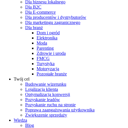
Dla biznesu lokalnego
Dla B2C
Dla E-commerce
Dla producentów i dystrybutorów
Dla marketingu zagranicznego
Dla branż
Dom i ogród
Elektronika
Moda
Parenting
Zdrowie i uroda
FMCG
Turystyka
Motoryzacja
Pozostałe branże
Twój cel
Budowanie wizerunku
Lojalizacja klienta
Optymalizacja konwersji
Pozyskanie leadów
Pozyskanie ruchu na stronie
Poprawa zaangażowania użytkownika
Zwiększenie sprzedaży
Wiedza
Blog