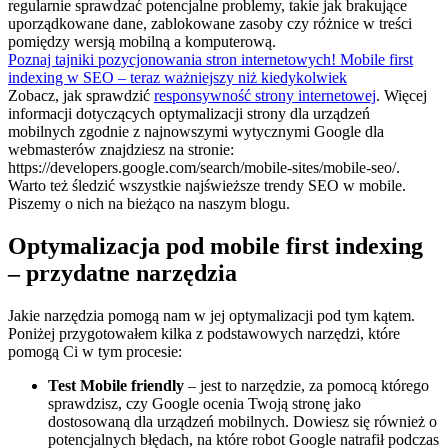
regularnie sprawdzać potencjalne problemy, takie jak brakujące
uporządkowane dane, zablokowane zasoby czy różnice w treści
pomiędzy wersją mobilną a komputerową.
Poznaj tajniki pozycjonowania stron internetowych! Mobile first
indexing w SEO – teraz ważniejszy niż kiedykolwiek
Zobacz, jak sprawdzić
responsywność strony internetowej
. Więcej
informacji dotyczących optymalizacji strony dla urządzeń
mobilnych zgodnie z najnowszymi wytycznymi Google dla
webmasterów znajdziesz na stronie:
https://developers.google.com/search/mobile-sites/mobile-seo/
.
Warto też śledzić wszystkie najświeższe trendy SEO w mobile.
Piszemy o nich na bieżąco na naszym blogu.
Optymalizacja pod mobile first indexing
– przydatne narzędzia
Jakie narzędzia pomogą nam w jej optymalizacji pod tym kątem.
Poniżej przygotowałem kilka z podstawowych narzędzi, które
pomogą Ci w tym procesie:
Test Mobile friendly
– jest to narzędzie, za pomocą którego
sprawdzisz, czy Google ocenia Twoją stronę jako
dostosowaną dla urządzeń mobilnych. Dowiesz się również o
potencjalnych błędach, na które robot Google natrafił podczas