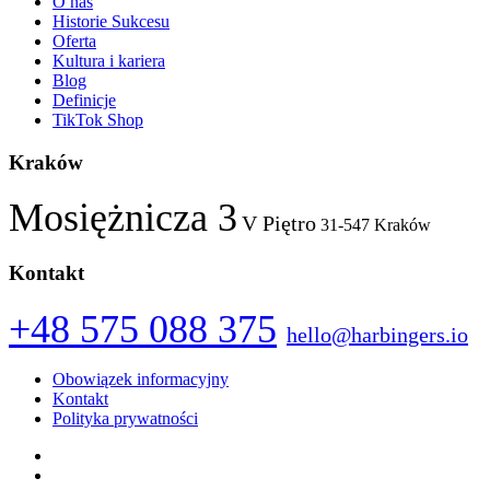
O nas
Historie Sukcesu
Oferta
Kultura i kariera
Blog
Definicje
TikTok Shop
Kraków
Mosiężnicza 3
V Piętro
31-547 Kraków
Kontakt
+48 575 088 375
hello@harbingers.io
Obowiązek informacyjny
Kontakt
Polityka prywatności
Facebook
Instagram