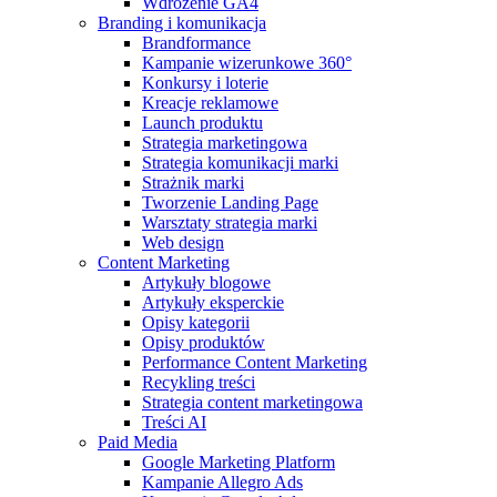
Wdrożenie GA4
Branding i komunikacja
Brandformance
Kampanie wizerunkowe 360°
Konkursy i loterie
Kreacje reklamowe
Launch produktu
Strategia marketingowa
Strategia komunikacji marki
Strażnik marki
Tworzenie Landing Page
Warsztaty strategia marki
Web design
Content Marketing
Artykuły blogowe
Artykuły eksperckie
Opisy kategorii
Opisy produktów
Performance Content Marketing
Recykling treści
Strategia content marketingowa
Treści AI
Paid Media
Google Marketing Platform
Kampanie Allegro Ads