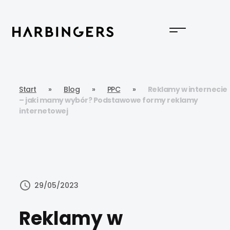
Start
»
Blog
»
PPC
»
Reklamy w internecie
– jaki mamy wybór? Podstawowe formy reklamy
internetowej
29/05/2023
Reklamy w