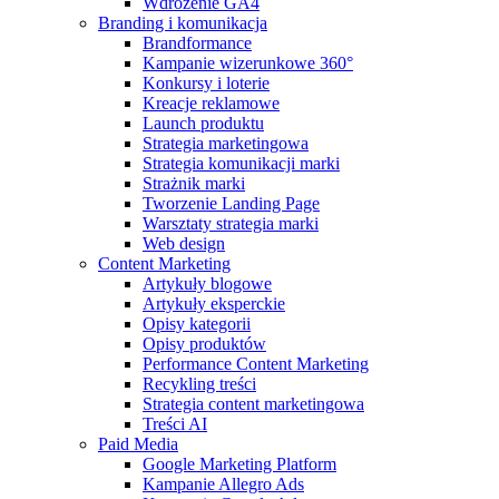
Wdrożenie GA4
Branding i komunikacja
Brandformance
Kampanie wizerunkowe 360°
Konkursy i loterie
Kreacje reklamowe
Launch produktu
Strategia marketingowa
Strategia komunikacji marki
Strażnik marki
Tworzenie Landing Page
Warsztaty strategia marki
Web design
Content Marketing
Artykuły blogowe
Artykuły eksperckie
Opisy kategorii
Opisy produktów
Performance Content Marketing
Recykling treści
Strategia content marketingowa
Treści AI
Paid Media
Google Marketing Platform
Kampanie Allegro Ads