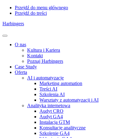
Przejdź do menu głównego
Przejdź do treści
Harbingers
Menu
O nas
Kultura i Kariera
Kontakt
Poznaj Harbingers
Case Study
Oferta
AI i automatyzacje
Marketing automation
Treści AI
Szkolenia AI
Warsztaty z automatyzacji i AI
Analityka internetowa
Audyt CRO
Audyt GA4
Instalacja GTM
Konsultacje analityczne
Szkolenie GA4