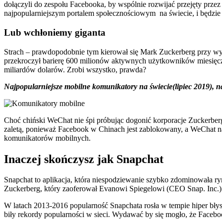
dołączyli do zespołu Facebooka, by wspólnie rozwijać przejęty przez
najpopularniejszym portalem społecznościowym na świecie, i będzie
Lub wchłoniemy giganta
Strach – prawdopodobnie tym kierował się Mark Zuckerberg przy wyk
przekroczył barierę 600 milionów aktywnych użytkowników miesięczn
miliardów dolarów. Zrobi wszystko, prawda?
Najpopularniejsze mobilne komunikatory na świecie(lipiec 2019), 
Choć chiński WeChat nie śpi próbując dogonić korporacje Zuckerberg
zaletą, ponieważ Facebook w Chinach jest zablokowany, a WeChat n
komunikatorów mobilnych.
Inaczej skończysz jak Snapchat
Snapchat to aplikacja, która niespodziewanie szybko zdominowała ryn
Zuckerberg, który zaoferował Evanowi Spiegelowi (CEO Snap. Inc.) t
W latach 2013-2016 popularność Snapchata rosła w tempie hiper błys
biły rekordy popularności w sieci. Wydawać by się mogło, że Facebo