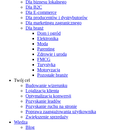
Dla biznesu lokalnego
Dla B2C
Dla E-commerce
Dla producentów i dystrybutorów
Dla marketingu zagranicznego
Dla branż
Dom i ogród
Elektronika
Moda
Parenting
Zdrowie i uroda
FMCG
Turystyka
Motoryzacja
Pozostałe branże
Twój cel
Budowanie wizerunku
Lojalizacja klienta
Optymalizacja konwersji
Pozyskanie leadów
Pozyskanie ruchu na stronie
Poprawa zaangażowania użytkownika
Zwiększenie sprzedaży
Wiedza
Blog