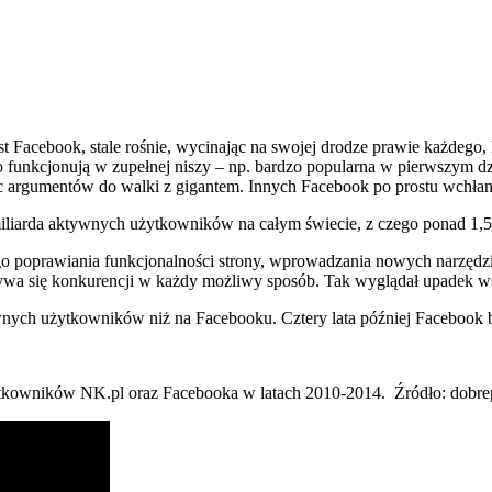
t Facebook, stale rośnie, wycinając na swojej drodze prawie każdego
albo funkcjonują w zupełnej niszy – np. bardzo popularna w pierwszym 
 argumentów do walki z gigantem. Innych Facebook po prostu wchłan
miliarda aktywnych użytkowników na całym świecie, z czego ponad 1,5 m
łego poprawiania funkcjonalności strony, wprowadzania nowych narzędz
bywa się konkurencji w każdy możliwy sposób. Tak wyglądał upadek w
wnych użytkowników niż na Facebooku. Cztery lata później Facebook b
tkowników NK.pl oraz Facebooka w latach 2010-2014. Źródło: dobre