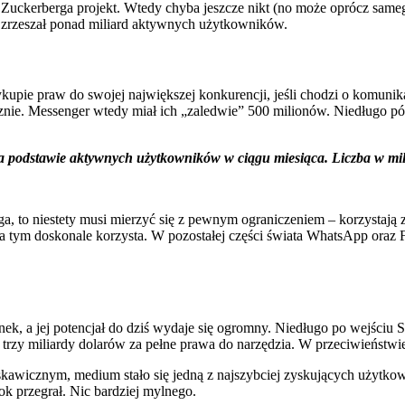
 Zuckerberga projekt. Wtedy chyba jeszcze nikt (no może oprócz sameg
 zrzeszał ponad miliard aktywnych użytkowników.
upie praw do swojej największej konkurencji, jeśli chodzi o komuni
ie. Messenger wtedy miał ich „zaledwie” 500 milionów. Niedługo późn
na podstawie aktywnych użytkowników w ciągu miesiąca. Liczba w mi
a, to niestety musi mierzyć się z pewnym ograniczeniem – korzystają 
a tym doskonale korzysta. W pozostałej części świata WhatsApp oraz 
ek, a jej potencjał do dziś wydaje się ogromny. Niedługo po wejściu 
rzy miliardy dolarów za pełne prawa do narzędzia. W przeciwieństwie
kawicznym, medium stało się jedną z najszybciej zyskujących użytkown
ok przegrał. Nic bardziej mylnego.