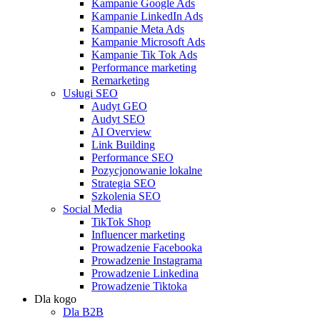
Kampanie Google Ads
Kampanie LinkedIn Ads
Kampanie Meta Ads
Kampanie Microsoft Ads
Kampanie Tik Tok Ads
Performance marketing
Remarketing
Usługi SEO
Audyt GEO
Audyt SEO
AI Overview
Link Building
Performance SEO
Pozycjonowanie lokalne
Strategia SEO
Szkolenia SEO
Social Media
TikTok Shop
Influencer marketing
Prowadzenie Facebooka
Prowadzenie Instagrama
Prowadzenie Linkedina
Prowadzenie Tiktoka
Dla kogo
Dla B2B