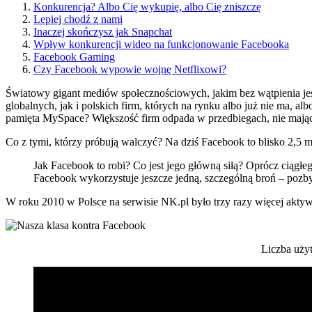
Konkurencja? Albo Cię wykupię, albo Cię zniszczę
Lepiej chodź z nami
Inaczej skończysz jak Snapchat
Wpływ konkurencji wideo na funkcjonowanie Facebooka
Facebook Gaming
Czy Facebook wypowie wojnę Netflixowi?
Światowy gigant mediów społecznościowych, jakim bez wątpienia jes
globalnych, jak i polskich firm, których na rynku albo już nie ma, 
pamięta MySpace? Większość firm odpada w przedbiegach, nie mając
Co z tymi, którzy próbują walczyć? Na dziś Facebook to blisko 2,5 
Jak Facebook to robi? Co jest jego główną siłą? Oprócz ciąg
Facebook wykorzystuje jeszcze jedną, szczególną broń – poz
W roku 2010 w Polsce na serwisie NK.pl było trzy razy więcej akty
Liczba uży