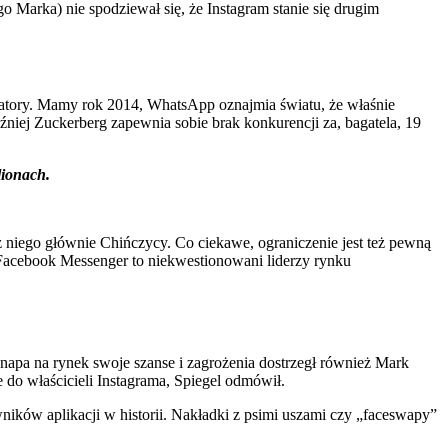
o Marka) nie spodziewał się, że Instagram stanie się drugim
katory. Mamy rok 2014, WhatsApp oznajmia światu, że właśnie
iej Zuckerberg zapewnia sobie brak konkurencji za, bagatela, 19
lionach.
z niego głównie Chińczycy. Co ciekawe, ograniczenie jest też pewną
Facebook Messenger to niekwestionowani liderzy rynku
Snapa na rynek swoje szanse i zagrożenia dostrzegł również Mark
 do właścicieli Instagrama, Spiegel odmówił.
ików aplikacji w historii. Nakładki z psimi uszami czy „faceswapy”