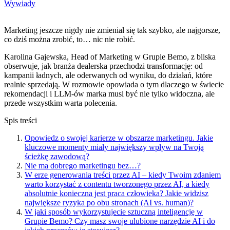
Wywiady
Marketing jeszcze nigdy nie zmieniał się tak szybko, ale najgorsze,
co dziś można zrobić, to… nic nie robić.
Karolina Gajewska, Head of Marketing w Grupie Bemo, z bliska
obserwuje, jak branża dealerska przechodzi transformację: od
kampanii ładnych, ale oderwanych od wyniku, do działań, które
realnie sprzedają. W rozmowie opowiada o tym dlaczego w świecie
rekomendacji i LLM-ów marka musi być nie tylko widoczna, ale
przede wszystkim warta polecenia.
Spis treści
Opowiedz o swojej karierze w obszarze marketingu. Jakie
kluczowe momenty miały największy wpływ na Twoją
ścieżkę zawodową?
Nie ma dobrego marketingu bez…?
W erze generowania treści przez AI – kiedy Twoim zdaniem
warto korzystać z contentu tworzonego przez AI, a kiedy
absolutnie konieczna jest praca człowieka? Jakie widzisz
największe ryzyka po obu stronach (AI vs. human)?
W jaki sposób wykorzystujecie sztuczną inteligencję w
Grupie Bemo? Czy masz swoje ulubione narzędzie AI i do