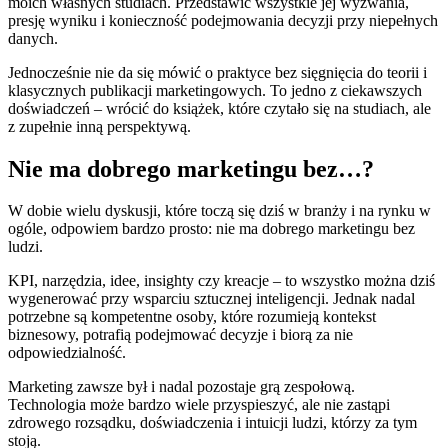
moich własnych studiach. Przedstawić wszystkie jej wyzwania,
presję wyniku i konieczność podejmowania decyzji przy niepełnych
danych.
Jednocześnie nie da się mówić o praktyce bez sięgnięcia do teorii i
klasycznych publikacji marketingowych. To jedno z ciekawszych
doświadczeń – wrócić do książek, które czytało się na studiach, ale
z zupełnie inną perspektywą.
Nie ma dobrego marketingu bez…?
W dobie wielu dyskusji, które toczą się dziś w branży i na rynku w
ogóle, odpowiem bardzo prosto: nie ma dobrego marketingu bez
ludzi.
KPI, narzędzia, idee, insighty czy kreacje – to wszystko można dziś
wygenerować przy wsparciu sztucznej inteligencji. Jednak nadal
potrzebne są kompetentne osoby, które rozumieją kontekst
biznesowy, potrafią podejmować decyzje i biorą za nie
odpowiedzialność.
Marketing zawsze był i nadal pozostaje grą zespołową.
Technologia może bardzo wiele przyspieszyć, ale nie zastąpi
zdrowego rozsądku, doświadczenia i intuicji ludzi, którzy za tym
stoją.