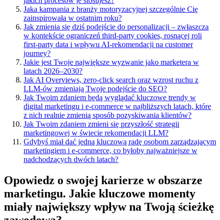
jakich procesów je stosujesz?
Jaka kampania z branży motoryzacyjnej szczególnie Cię
zainspirowała w ostatnim roku?
Jak zmienia się dziś podejście do personalizacji – zwłaszcza
w kontekście ograniczeń third-party cookies, rosnącej roli
first-party data i wpływu AI-rekomendacji na customer
journey?
Jakie jest Twoje największe wyzwanie jako marketera w
latach 2026–2030?
Jak AI Overviews, zero-click search oraz wzrost ruchu z
LLM-ów zmieniają Twoje podejście do SEO?
Jak Twoim zdaniem będą wyglądać kluczowe trendy w
digital marketingu i e-commerce w najbliższych latach, które
z nich realnie zmienią sposób pozyskiwania klientów?
Jak Twoim zdaniem zmieni się przyszłość strategii
marketingowej w świecie rekomendacji LLM?
Gdybyś miał dać jedną kluczową radę osobom zarządzającym
marketingiem i e-commerce, co byłoby najważniejsze w
nadchodzących dwóch latach?
Opowiedz o swojej karierze w obszarze
marketingu. Jakie kluczowe momenty
miały największy wpływ na Twoją ścieżkę
zawodową?