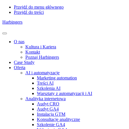
Przejdź do menu głównego
Przejdź do treści
Harbingers
Menu
O nas
Kultura i Kariera
Kontakt
Poznaj Harbingers
Case Study
Oferta
AI i automatyzacje
Marketing automation
Treści AI
Szkolenia AI
Warsztaty z automatyzacji i AI
Analityka internetowa
Audyt CRO
Audyt GA4
Instalacja GTM
Konsultacje analityczne
Szkolenie GA4