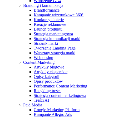
Wdrożenie GA4
Branding i komunikacja
Brandformance
Kampanie wizerunkowe 360°
Konkursy i loterie
Kreacje reklamowe
Launch produktu
Strategia marketingowa
Strategia komunikacji marki
Strażnik marki
Tworzenie Landing Page
Warsztaty strategia marki
Web design
Content Marketing
Artykuły blogowe
Artykuły eksperckie
Opisy kategorii
Opisy produktów
Performance Content Marketing
Recykling treści
Strategia content marketingowa
Treści AI
Paid Media
Google Marketing Platform
Kampanie Allegro Ads