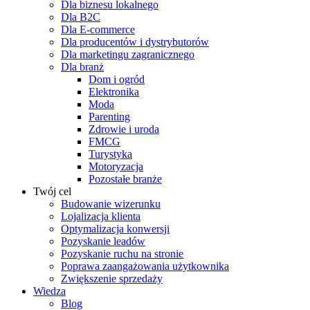
Dla biznesu lokalnego
Dla B2C
Dla E-commerce
Dla producentów i dystrybutorów
Dla marketingu zagranicznego
Dla branż
Dom i ogród
Elektronika
Moda
Parenting
Zdrowie i uroda
FMCG
Turystyka
Motoryzacja
Pozostałe branże
Twój cel
Budowanie wizerunku
Lojalizacja klienta
Optymalizacja konwersji
Pozyskanie leadów
Pozyskanie ruchu na stronie
Poprawa zaangażowania użytkownika
Zwiększenie sprzedaży
Wiedza
Blog