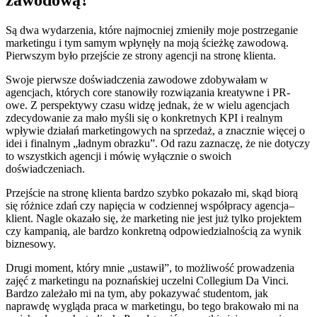
Są dwa wydarzenia, które najmocniej zmieniły moje postrzeganie
marketingu i tym samym wpłynęły na moją ścieżkę zawodową.
Pierwszym było przejście ze strony agencji na stronę klienta.
Swoje pierwsze doświadczenia zawodowe zdobywałam w
agencjach, których core stanowiły rozwiązania kreatywne i PR-
owe. Z perspektywy czasu widzę jednak, że w wielu agencjach
zdecydowanie za mało myśli się o konkretnych KPI i realnym
wpływie działań marketingowych na sprzedaż, a znacznie więcej o
idei i finalnym „ładnym obrazku”. Od razu zaznaczę, że nie dotyczy
to wszystkich agencji i mówię wyłącznie o swoich
doświadczeniach.
Przejście na stronę klienta bardzo szybko pokazało mi, skąd biorą
się różnice zdań czy napięcia w codziennej współpracy agencja–
klient. Nagle okazało się, że marketing nie jest już tylko projektem
czy kampanią, ale bardzo konkretną odpowiedzialnością za wynik
biznesowy.
Drugi moment, który mnie „ustawił”, to możliwość prowadzenia
zajęć z marketingu na poznańskiej uczelni Collegium Da Vinci.
Bardzo zależało mi na tym, aby pokazywać studentom, jak
naprawdę wygląda praca w marketingu, bo tego brakowało mi na