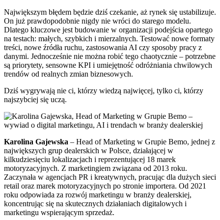
Największym błędem będzie dziś czekanie, aż rynek się ustabilizuje.
On już prawdopodobnie nigdy nie wróci do starego modelu.
Dlatego kluczowe jest budowanie w organizacji podejścia opartego
na testach: małych, szybkich i mierzalnych. Testować nowe formaty
treści, nowe źródła ruchu, zastosowania AI czy sposoby pracy z
danymi. Jednocześnie nie można robić tego chaotycznie – potrzebne
są priorytety, sensowne KPI i umiejętność odróżniania chwilowych
trendów od realnych zmian biznesowych.
Dziś wygrywają nie ci, którzy wiedzą najwięcej, tylko ci, którzy
najszybciej się uczą.
Karolina Gajewska
– Head of Marketing w Grupie Bemo, jednej z
największych grup dealerskich w Polsce, działającej w
kilkudziesięciu lokalizacjach i reprezentującej 18 marek
motoryzacyjnych. Z marketingiem związana od 2013 roku.
Zaczynała w agencjach PR i kreatywnych, pracując dla dużych sieci
retail oraz marek motoryzacyjnych po stronie importera. Od 2021
roku odpowiada za rozwój marketingu w branży dealerskiej,
koncentrując się na skutecznych działaniach digitalowych i
marketingu wspierającym sprzedaż.