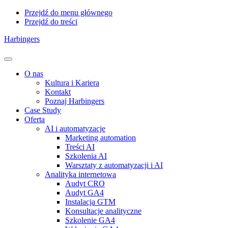
Przejdź do menu głównego
Przejdź do treści
Harbingers
Menu
O nas
Kultura i Kariera
Kontakt
Poznaj Harbingers
Case Study
Oferta
AI i automatyzacje
Marketing automation
Treści AI
Szkolenia AI
Warsztaty z automatyzacji i AI
Analityka internetowa
Audyt CRO
Audyt GA4
Instalacja GTM
Konsultacje analityczne
Szkolenie GA4