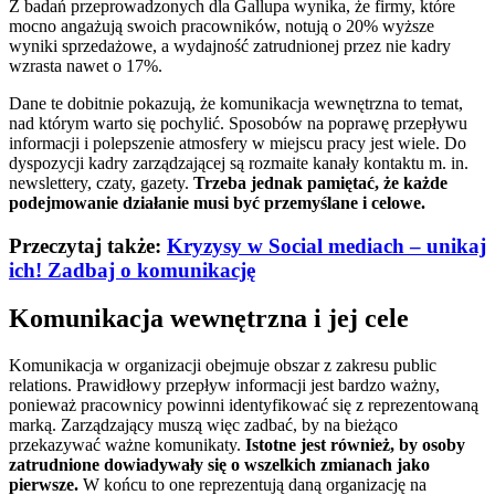
Z badań przeprowadzonych dla Gallupa wynika, że firmy, które
mocno angażują swoich pracowników, notują o 20% wyższe
wyniki sprzedażowe, a wydajność zatrudnionej przez nie kadry
wzrasta nawet o 17%.
Dane te dobitnie pokazują, że komunikacja wewnętrzna to temat,
nad którym warto się pochylić. Sposobów na poprawę przepływu
informacji i polepszenie atmosfery w miejscu pracy jest wiele. Do
dyspozycji kadry zarządzającej są rozmaite kanały kontaktu m. in.
newslettery, czaty, gazety.
Trzeba jednak pamiętać, że każde
podejmowanie działanie musi być przemyślane i celowe.
Przeczytaj także:
Kryzysy w Social mediach – unikaj
ich! Zadbaj o komunikację
Komunikacja wewnętrzna i jej cele
Komunikacja w organizacji obejmuje obszar z zakresu public
relations. Prawidłowy przepływ informacji jest bardzo ważny,
ponieważ pracownicy powinni identyfikować się z reprezentowaną
marką. Zarządzający muszą więc zadbać, by na bieżąco
przekazywać ważne komunikaty.
Istotne jest również, by osoby
zatrudnione dowiadywały się o wszelkich zmianach jako
pierwsze.
W końcu to one reprezentują daną organizację na