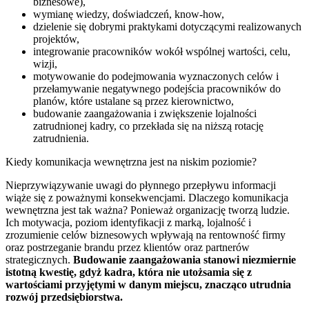
biznesowe),
wymianę wiedzy, doświadczeń, know-how,
dzielenie się dobrymi praktykami dotyczącymi realizowanych
projektów,
integrowanie pracowników wokół wspólnej wartości, celu,
wizji,
motywowanie do podejmowania wyznaczonych celów i
przełamywanie negatywnego podejścia pracowników do
planów, które ustalane są przez kierownictwo,
budowanie zaangażowania i zwiększenie lojalności
zatrudnionej kadry, co przekłada się na niższą rotację
zatrudnienia.
Kiedy komunikacja wewnętrzna jest na niskim poziomie?
Nieprzywiązywanie uwagi do płynnego przepływu informacji
wiąże się z poważnymi konsekwencjami. Dlaczego komunikacja
wewnętrzna jest tak ważna? Ponieważ organizację tworzą ludzie.
Ich motywacja, poziom identyfikacji z marką, lojalność i
zrozumienie celów biznesowych wpływają na rentowność firmy
oraz postrzeganie brandu przez klientów oraz partnerów
strategicznych.
Budowanie zaangażowania stanowi niezmiernie
istotną kwestię, gdyż kadra, która nie utożsamia się z
wartościami przyjętymi w danym miejscu, znacząco utrudnia
rozwój przedsiębiorstwa.