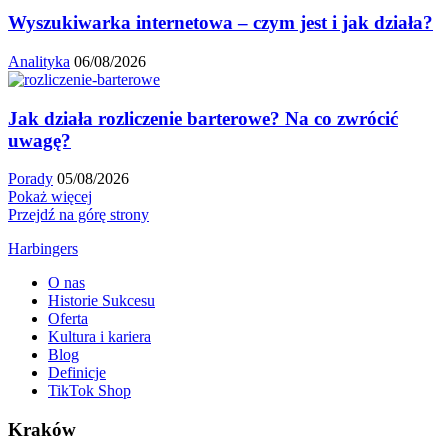
Wyszukiwarka internetowa – czym jest i jak działa?
Analityka
06/08/2026
Jak działa rozliczenie barterowe? Na co zwrócić
uwagę?
Porady
05/08/2026
Pokaż więcej
Przejdź na górę strony
Harbingers
O nas
Historie Sukcesu
Oferta
Kultura i kariera
Blog
Definicje
TikTok Shop
Kraków