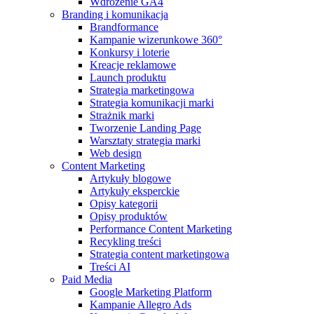
Wdrożenie GA4
Branding i komunikacja
Brandformance
Kampanie wizerunkowe 360°
Konkursy i loterie
Kreacje reklamowe
Launch produktu
Strategia marketingowa
Strategia komunikacji marki
Strażnik marki
Tworzenie Landing Page
Warsztaty strategia marki
Web design
Content Marketing
Artykuły blogowe
Artykuły eksperckie
Opisy kategorii
Opisy produktów
Performance Content Marketing
Recykling treści
Strategia content marketingowa
Treści AI
Paid Media
Google Marketing Platform
Kampanie Allegro Ads