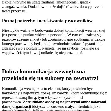
z kolei wpłynie na utratę zaufania, zniechęcenie i spadek
zaangażowania. Dodatkowo może dojść również do wypaczenia
treści przekazu.
Poznaj potrzeby i oczekiwania pracowników
Niezwykle ważne w budowaniu dobrej komunikacji wewnętrznej
jest poznanie punktu widzenia personelu. W tym celu zaleca się
przeprowadzenie ankiety lub zorganizowanie spotkania, w trakcie
którego pracownicy będą mogli swobodnie zadawać pytania lub
zgłaszać swoje postulaty. Pamiętaj, że im szybciej rozwieje się
wątpliwości, tym łatwiej uniknie się nieporozumień.
Dobra komunikacja wewnętrzna
przekłada się na sukcesy na zewnątrz!
Komunikacja wewnętrzna to element, który powinien być
traktowany z najwyższą troską. Im bardziej kadra identyfikuje się z
reprezentowaną firmą, tym większe korzyści odnosi
pracodawca.
Zatrudnione osoby są najlepszymi ambasadorami
danej organizacji
(dotyczy to zarówno małych, średnich, jak i
dużych biznesów). Jeśli czują się spełnione i widzą sens