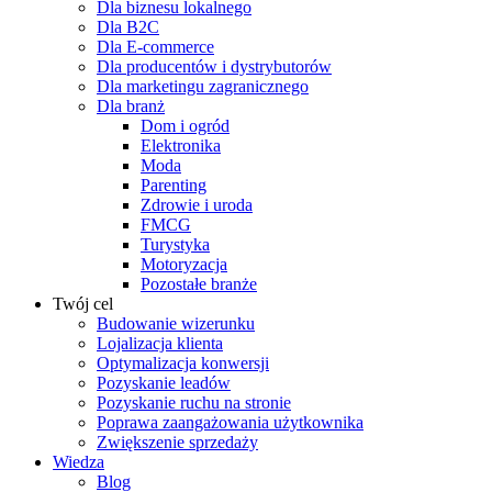
Dla biznesu lokalnego
Dla B2C
Dla E-commerce
Dla producentów i dystrybutorów
Dla marketingu zagranicznego
Dla branż
Dom i ogród
Elektronika
Moda
Parenting
Zdrowie i uroda
FMCG
Turystyka
Motoryzacja
Pozostałe branże
Twój cel
Budowanie wizerunku
Lojalizacja klienta
Optymalizacja konwersji
Pozyskanie leadów
Pozyskanie ruchu na stronie
Poprawa zaangażowania użytkownika
Zwiększenie sprzedaży
Wiedza
Blog