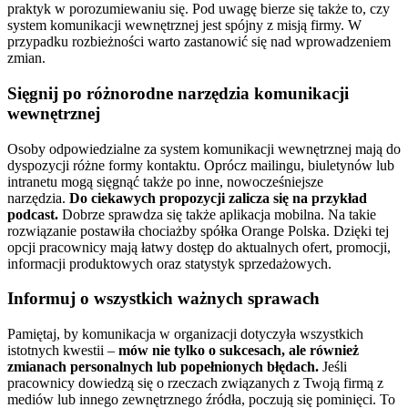
praktyk w porozumiewaniu się. Pod uwagę bierze się także to, czy
system komunikacji wewnętrznej jest spójny z misją firmy. W
przypadku rozbieżności warto zastanowić się nad wprowadzeniem
zmian.
Sięgnij po różnorodne narzędzia komunikacji
wewnętrznej
Osoby odpowiedzialne za system komunikacji wewnętrznej mają do
dyspozycji różne formy kontaktu. Oprócz mailingu, biuletynów lub
intranetu mogą sięgnąć także po inne, nowocześniejsze
narzędzia.
Do ciekawych propozycji zalicza się na przykład
podcast.
Dobrze sprawdza się także aplikacja mobilna. Na takie
rozwiązanie postawiła chociażby spółka Orange Polska. Dzięki tej
opcji pracownicy mają łatwy dostęp do aktualnych ofert, promocji,
informacji produktowych oraz statystyk sprzedażowych.
Informuj o wszystkich ważnych sprawach
Pamiętaj, by komunikacja w organizacji dotyczyła wszystkich
istotnych kwestii –
mów nie tylko o sukcesach, ale również
zmianach personalnych lub popełnionych błędach.
Jeśli
pracownicy dowiedzą się o rzeczach związanych z Twoją firmą z
mediów lub innego zewnętrznego źródła, poczują się pominięci. To