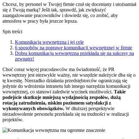
Chcesz, by personel w Twojej firmie czuł się doceniany i utożsamiał
się z Twoją marką? Jeśli tak, sprawdź, jak zwiększyć
zaangażowanie pracowników i dowiedz się, co zrobić, aby
atmosfera w pracy była jeszcze lepsza.
Spis treści
Komunikacja wewnętrzna i jej cele
6 sposobów na poprawę komunikacji wewnętrznej w firmie
Dobra komunikacja wewnętrzna przekłada się na sukcesy na
zewnątrz!
Choć coraz więcej pracodawców ma świadomość, że PR
wewnętrzny jest niezwykle ważny, nie wszędzie należycie dba się o
tę kwestię. Nierzadko działania przedsiębiorców ograniczają się
jedynie do wdrożenia intranetu lub innego narzędzia komunikacji
wewnętrznej, co stanowi zaledwie wycinek możliwości.
Takie
podejście skutkuje mniejszą wydajnością zespołów, dużą
rotacją zatrudnienia, niskim poziomem satysfakcji z
wykonywanych obowiązków.
W dłuższej perspektywie
niezadowolenie personelu przekłada się na trudności w realizacji
projektów.