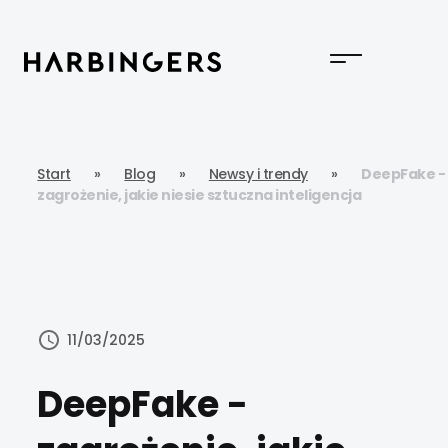
Start
»
Blog
»
Newsy i trendy
»
DeepFake −
zagrożenie, jakie niesie sztuczna inteligencja
11/03/2025
DeepFake −