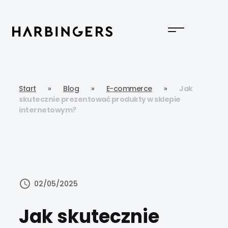
Start
»
Blog
»
E-commerce
»
Jak
skutecznie prezentować produkty w sklepie
internetowym?
02/05/2025
Jak skutecznie