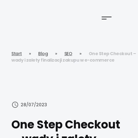
Start
»
Blog
»
SEO
»
One Step Checkout –
wady i zalety finalizacji zakupu w e-commerce
28/07/2023
One Step Checkout