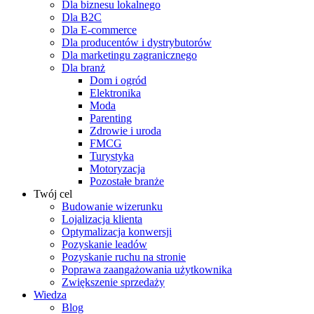
Dla biznesu lokalnego
Dla B2C
Dla E-commerce
Dla producentów i dystrybutorów
Dla marketingu zagranicznego
Dla branż
Dom i ogród
Elektronika
Moda
Parenting
Zdrowie i uroda
FMCG
Turystyka
Motoryzacja
Pozostałe branże
Twój cel
Budowanie wizerunku
Lojalizacja klienta
Optymalizacja konwersji
Pozyskanie leadów
Pozyskanie ruchu na stronie
Poprawa zaangażowania użytkownika
Zwiększenie sprzedaży
Wiedza
Blog