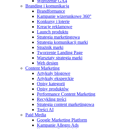
Wdrożenie GA4
Branding i komunikacja
Brandformance
Kampanie wizerunkowe 360°
Konkursy i loterie
Kreacje reklamowe
Launch produktu
Strategia marketingowa
Strategia komunikacji marki
Strażnik marki
Tworzenie Landing Page
Warsztaty strategia marki
Web design
Content Marketing
Artykuły blogowe
Artykuły eksperckie
Opisy kategorii
Opisy produktów
Performance Content Marketing
Recykling treści
Strategia content marketingowa
Treści AI
Paid Media
Google Marketing Platform
Kampanie Allegro Ads