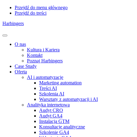
Przejdź do menu głównego
Przejdź do treści
Harbingers
Menu
O nas
Kultura i Kariera
Kontakt
Poznaj Harbingers
Case Study
Oferta
AI i automatyzacje
Marketing automation
Treści AI
Szkolenia AI
Warsztaty z automatyzacji i AI
Analityka internetowa
Audyt CRO
Audyt GA4
Instalacja GTM
Konsultacje analityczne
Szkolenie GA4