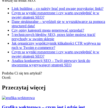
wiedzę na temat SEO:
Link building – co należy brać pod uwagę pozyskując linki?
Czym są wyniki rozszerzone i czy warto uwzględnić je w
swojej strategii SEO?
Dane strukturalne – wyróżnij się w wyszukiwarce za pomocą
structured data!
Czy opisy kategorii mogą generować sprzedaż?
5 technicznych błędów SEO, przez które możesz tracić
przychody w swoim sklepie
Jak organiczny współczynnik klikalności CTR wpływa na
ruch w Twoim e-commerce?
Czym są wyniki rozszerzone i czy warto uwzględnić je w
swojej strategii SEO?
Analiza konkurencji SEO – Twój pierwszy krok do
stworzenia wygrywającej strategii SEO
Podoba Ci się ten artykuł?
Oceń:
Przeczytaj więcej
Grafika wektorowa – czym jest i gdzie jest