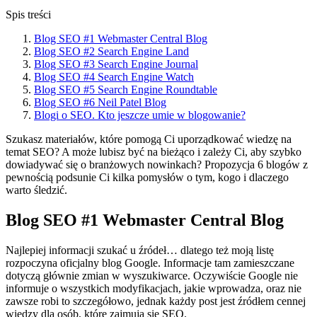
Spis treści
Blog SEO #1 Webmaster Central Blog
Blog SEO #2 Search Engine Land
Blog SEO #3 Search Engine Journal
Blog SEO #4 Search Engine Watch
Blog SEO #5 Search Engine Roundtable
Blog SEO #6 Neil Patel Blog
Blogi o SEO. Kto jeszcze umie w blogowanie?
Szukasz materiałów, które pomogą Ci uporządkować wiedzę na
temat SEO? A może lubisz być na bieżąco i zależy Ci, aby szybko
dowiadywać się o branżowych nowinkach? Propozycja 6 blogów z
pewnością podsunie Ci kilka pomysłów o tym, kogo i dlaczego
warto śledzić.
Blog SEO #1 Webmaster Central Blog
Najlepiej informacji szukać u źródeł… dlatego też moją listę
rozpoczyna oficjalny blog Google. Informacje tam zamieszczane
dotyczą głównie zmian w wyszukiwarce. Oczywiście Google nie
informuje o wszystkich modyfikacjach, jakie wprowadza, oraz nie
zawsze robi to szczegółowo, jednak każdy post jest źródłem cennej
wiedzy dla osób, które zajmują się SEO.